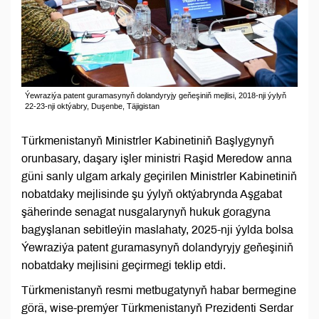
Ýewraziýa patent guramasynyň dolandyryjy geňeşiniň mejlisi, 2018-nji ýylyň
22-23-nji oktýabry, Duşenbe, Täjigistan
Türkmenistanyň Ministrler Kabinetiniň Başlygynyň
orunbasary, daşary işler ministri Raşid Meredow anna
güni sanly ulgam arkaly geçirilen Ministrler Kabinetiniň
nobatdaky mejlisinde şu ýylyň oktýabrynda Aşgabat
şäherinde senagat nusgalarynyň hukuk goragyna
bagyşlanan sebitleýin maslahaty, 2025-nji ýylda bolsa
Ýewraziýa patent guramasynyň dolandyryjy geňeşiniň
nobatdaky mejlisini geçirmegi teklip etdi.
Türkmenistanyň resmi metbugatynyň habar bermegine
görä, wise-premýer Türkmenistanyň Prezidenti Serdar