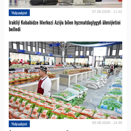
07.08.2026 - 11:42
Ykdysadyýet
Irakliý Kobahidze Merkezi Aziýa bilen hyzmatdaşlygyň ähmiýetini
belledi
05.08.2026 - 14:35
Ykdysadyýet