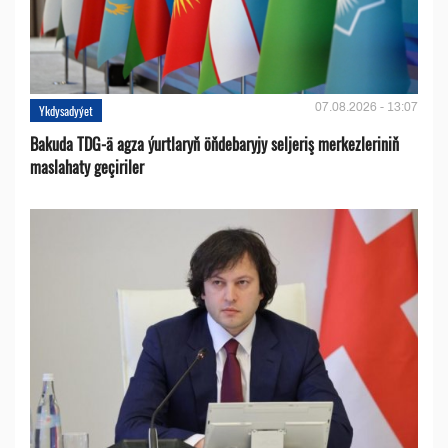
07.08.2026 - 13:07
Ykdysadyýet
Bakuda TDG-ä agza ýurtlaryň öňdebaryjy seljeriş merkezleriniň
maslahaty geçiriler