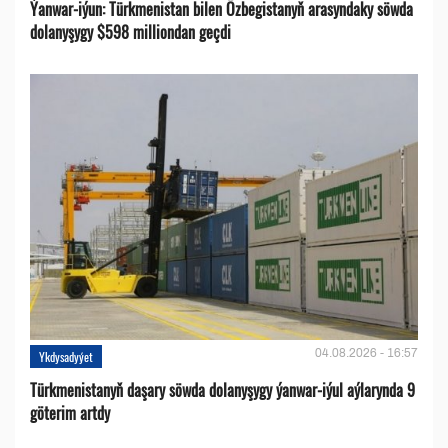
Ýanwar-iýun: Türkmenistan bilen Özbegistanyň arasyndaky söwda
dolanyşygy $598 milliondan geçdi
04.08.2026 - 16:57
Ykdysadyýet
Türkmenistanyň daşary söwda dolanyşygy ýanwar-iýul aýlarynda 9
göterim artdy