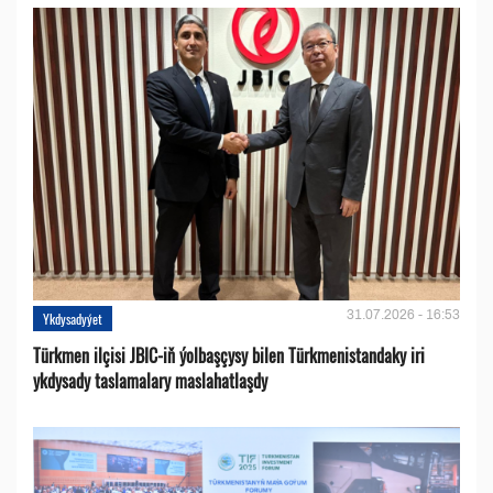
31.07.2026 - 16:53
Ykdysadyýet
Türkmen ilçisi JBIC-iň ýolbaşçysy bilen Türkmenistandaky iri
ykdysady taslamalary maslahatlaşdy