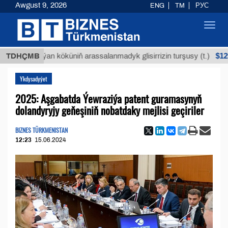
Awgust 9, 2026
ENG
TM
РУС
Toggl
navig
$12935,18
TDHÇMB
Buýan köküniň arassalanmadyk glisirrizin turşusy (t.)
Ykdysadyýet
2025: Aşgabatda Ýewraziýa patent guramasynyň
dolandyryjy geňeşiniň nobatdaky mejlisi geçiriler
BIZNES TÜRKMENISTAN
12:23
15.06.2024