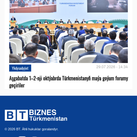
29.07.2026 - 14:34
Ykdysadyýet
Aşgabatda 1–2-nji oktýabrda Türkmenistanyň maýa goýum forumy
geçiriler
© 2026 BT. Ähli hukuklar goralandyr.