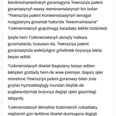
Berdimuhamedowyň garamagyna Ýewraziýa patent
guramasynyň esasy resminamalarynyň biri bolan
“Ýewraziýa patent Konwensiýasynyň senagat
nusgalaryny goramak hakynda Teswirnamasyna”
Türkmenistanyň goşulmagy baradaky teklibi hödürledi.
Şeýle hem Türkmenistanyň abraýly halkara
guramalarda, hususan-da, Ýewraziýa patent
guramasynda wekilçiligini giňeltmek boýunça teklip
beýan edildi.
Türkmenistanyň döwlet Baştutany beýan edilen
teklipleri goldady hem-de wise-premýer, daşary işler
ministrine Ýewraziýa patent guramasy bilen ýola
goýlan hyzmatdaşlygy mundan beýläk-de
pugtalandyrmak boýunça degişli işleri geçirmegi
tabşyrdy.
Türkmenistanyň Ministrler Kabinetiniň nobatdaky
mejlisiniň gün tertibine döwlet durmuşyna degişli