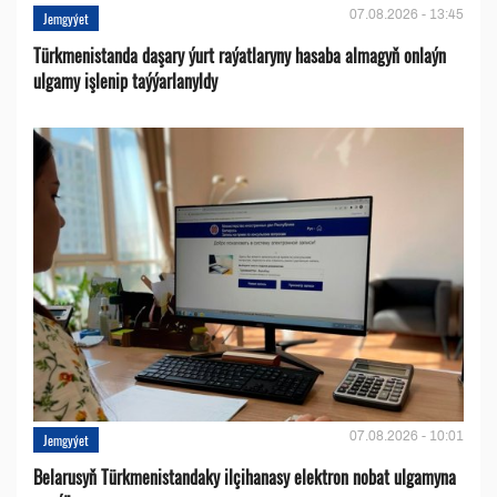
07.08.2026 - 13:45
Jemgyýet
Türkmenistanda daşary ýurt raýatlaryny hasaba almagyň onlaýn
ulgamy işlenip taýýarlanyldy
07.08.2026 - 10:01
Jemgyýet
Belarusyň Türkmenistandaky ilçihanasy elektron nobat ulgamyna