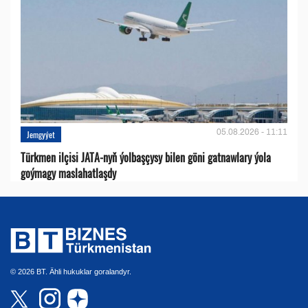
05.08.2026 - 11:11
Jemgyýet
Türkmen ilçisi JATA-nyň ýolbaşçysy bilen göni gatnawlary ýola
goýmagy maslahatlaşdy
© 2026 BT. Ähli hukuklar goralandyr.