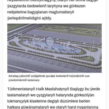
ýazgylarda bedewleriň taryhyna we görkezen
netijelerine bagyşlanan maglumatlaryň
ýerleşdirilmelidigini aýtdy.
Arkadag şäheriniň seýilgähinde guruljak bedewleriň heýkelleriniň suw
çüwdürimleriniň taslamasy
Türkmenistanyň Halk Maslahatynyň Başlygy bu ýerde
taslamalaryň we çyzgylaryň hatarynda görkezilýän
lukmançylyk klasterine degişli düzümlere berlen
halkara güwänamalaryň we olaryň haryt nyşanlaryna