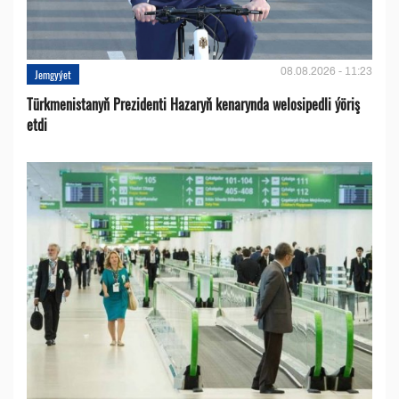
08.08.2026 - 11:23
Jemgyýet
Türkmenistanyň Prezidenti Hazaryň kenarynda welosipedli ýöriş
etdi