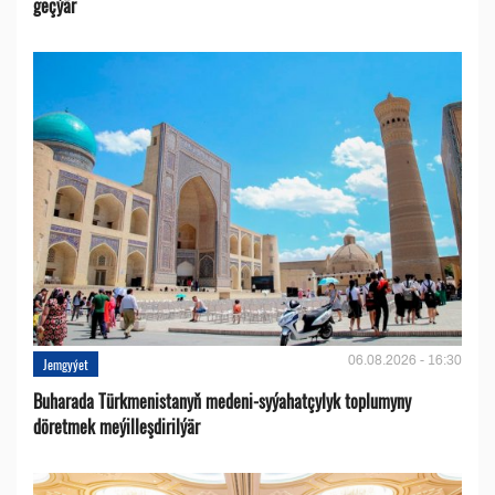
geçýär
06.08.2026 - 16:30
Jemgyýet
Buharada Türkmenistanyň medeni-syýahatçylyk toplumyny
döretmek meýilleşdirilýär