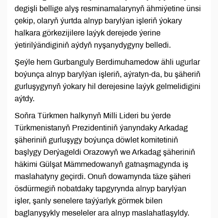
degişli bellige alyş resminamalarynyň ähmiýetine ünsi
çekip, olaryň ýurtda alnyp barylýan işleriň ýokary
halkara görkezijilere laýyk derejede ýerine
ýetirilýändiginiň aýdyň nyşanydygyny belledi.
Şeýle hem Gurbanguly Berdimuhamedow ähli ugurlar
boýunça alnyp barylýan işleriň, aýratyn-da, bu şäheriň
gurluşygynyň ýokary hil derejesine laýyk gelmelidigini
aýtdy.
Soňra Türkmen halkynyň Milli Lideri bu ýerde
Türkmenistanyň Prezidentiniň ýanyndaky Arkadag
şäheriniň gurluşygy boýunça döwlet komitetiniň
başlygy Derýageldi Orazowyň we Arkadag şäheriniň
häkimi Gülşat Mämmedowanyň gatnaşmagynda iş
maslahatyny geçirdi. Onuň dowamynda täze şäheri
ösdürmegiň nobatdaky tapgyrynda alnyp barylýan
işler, şanly senelere taýýarlyk görmek bilen
baglanyşykly meseleler ara alnyp maslahatlaşyldy.