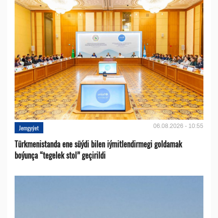
06.08.2026 - 10:55
Jemgyýet
Türkmenistanda ene süýdi bilen iýmitlendirmegi goldamak
boýunça “tegelek stol” geçirildi