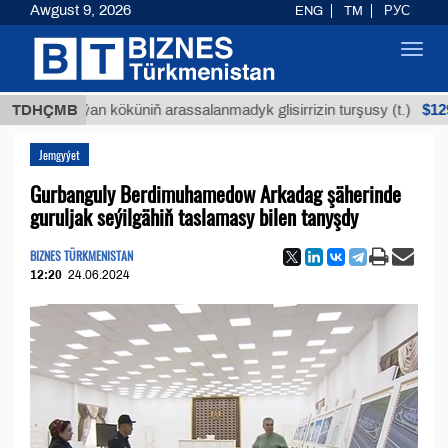
Awgust 9, 2026
ENG
TM
РУС
Toggl
navig
$12935,18
Buýan köküniň arassalanmadyk glisirrizin turşusy (t.)
TDHÇMB
Jemgyýet
Gurbanguly Berdimuhamedow Arkadag şäherinde
guruljak seýilgähiň taslamasy bilen tanyşdy
BIZNES TÜRKMENISTAN
12:20
24.06.2024