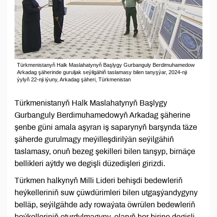
Türkmenistanyň Halk Maslahatynyň Başlygy Gurbanguly Berdimuhamedow
Arkadag şäherinde guruljak seýilgähiň taslamasy bilen tanyşýar, 2024-nji
ýylyň 22-nji iýuny, Arkadag şäheri, Türkmenistan
Türkmenistanyň Halk Maslahatynyň Başlygy
Gurbanguly Berdimuhamedowyň Arkadag şäherine
şenbe güni amala aşyran iş saparynyň barşynda täze
şäherde gurulmagy meýilleşdirilýän seýilgähiň
taslamasy, onuň bezeg şekilleri bilen tanşyp, birnäçe
bellikleri aýtdy we degişli düzedişleri girizdi.
Türkmen halkynyň Milli Lideri behişdi bedewleriň
heýkelleriniň suw çüwdürimleri bilen utgaşýandygyny
belläp, seýilgähde ady rowaýata öwrülen bedewleriň
heýkelleriniň oturdylmagyny, olaryň her birine degişli