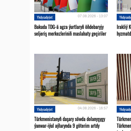
07.08.2026 - 13:07
Ykdysadyýet
Ykdysady
Bakuda TDG-ä agza ýurtlaryň öňdebaryjy
Irakliý 
seljeriş merkezleriniň maslahaty geçiriler
hyzmatd
04.08.2026 - 16:57
Ykdysadyýet
Ykdysady
Türkmenistanyň daşary söwda dolanyşygy
Türkmen 
ýanwar-iýul aýlarynda 9 göterim artdy
Türkmen