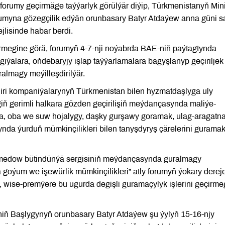
forumy geçirmäge taýýarlyk görülýär diýip, Türkmenistanyň Mini
myna gözegçilik edýän orunbasary Batyr Atdaýew anna güni s
ejlisinde habar berdi.
megine görä, forumyň 4-7-nji noýabrda BAE-niň paýtagtynda
giýalara, öňdebaryjy işläp taýýarlamalara bagyşlanyp geçiriljek
almagy meýilleşdirilýär.
iri kompaniýalarynyň Türkmenistan bilen hyzmatdaşlyga uly
giň gerimli halkara gözden geçirilişiň meýdançasynda maliýe-
da, oba we suw hojalygy, daşky gurşawy goramak, ulag-aragatn
nda ýurduň mümkinçilikleri bilen tanyşdyryş çärelerini gurama
medow bütindünýä sergisiniň meýdançasynda guralmagy
goýum we işewürlik mümkinçilikleri” atly forumyň ýokary derej
wise-premýere bu ugurda degişli guramaçylyk işlerini geçirme
niň Başlygynyň orunbasary Batyr Atdaýew şu ýylyň 15-16-njy