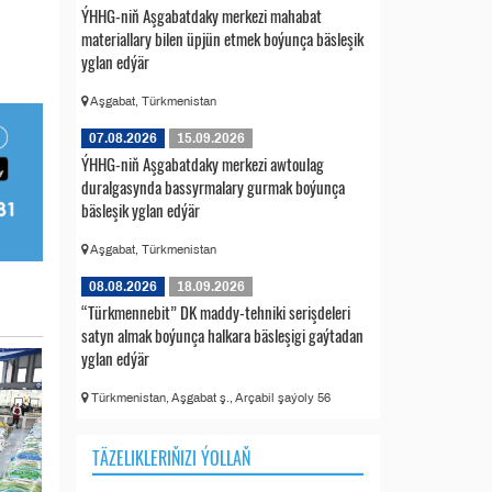
ÝHHG-niň Aşgabatdaky merkezi mahabat
materiallary bilen üpjün etmek boýunça bäsleşik
yglan edýär
Aşgabat, Türkmenistan
07.08.2026
15.09.2026
ÝHHG-niň Aşgabatdaky merkezi awtoulag
duralgasynda bassyrmalary gurmak boýunça
bäsleşik yglan edýär
Aşgabat, Türkmenistan
08.08.2026
18.09.2026
“Türkmennebit” DK maddy-tehniki serişdeleri
satyn almak boýunça halkara bäsleşigi gaýtadan
yglan edýär
Türkmenistan, Aşgabat ş., Arçabil şaýoly 56
TÄZELIKLERIŇIZI ÝOLLAŇ