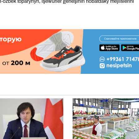
n-özbek toparynyň, işewürler geňeşiniň nobatdaky mejlislerini