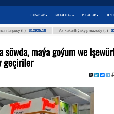
HABARLAR
MAKALALAR
PUDAKLAR
TEND
$12935,18
$300
usy (t.)
Az kükürtli ýakyş mazudy (t.)
a söwda, maýa goýum we işewürl
 geçiriler