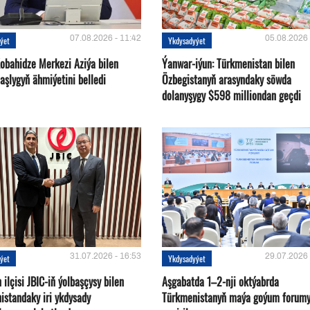
07.08.2026 - 11:42
05.08.2026 
ýet
Ykdysadyýet
Kobahidze Merkezi Aziýa bilen
Ýanwar-iýun: Türkmenistan bilen
aşlygyň ähmiýetini belledi
Özbegistanyň arasyndaky söwda
dolanyşygy $598 milliondan geçdi
31.07.2026 - 16:53
29.07.2026 
ýet
Ykdysadyýet
ilçisi JBIC-iň ýolbaşçysy bilen
Aşgabatda 1–2-nji oktýabrda
istandaky iri ykdysady
Türkmenistanyň maýa goýum forum