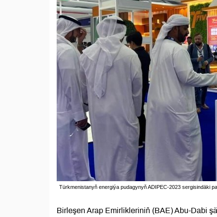
Türkmenistanyň energiýa pudagynyň ADIPEC-2023 sergisindäki pawi
Birleşen Arap Emirlikleriniň (BAE) Abu-Dabi ş