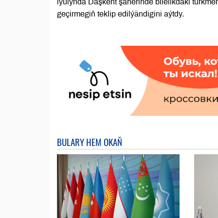
iýulynda Daşkent şäherinde bilelikdäki türkme
geçirmegiň teklip edilýändigini aýtdy.
BULARY HEM OKAŇ