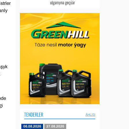
ulgamyna geçýär
strler
anly
aşyk
k
ede
gi
TENDERLER
ÄHLISI
06.08.2026
27.08.2026