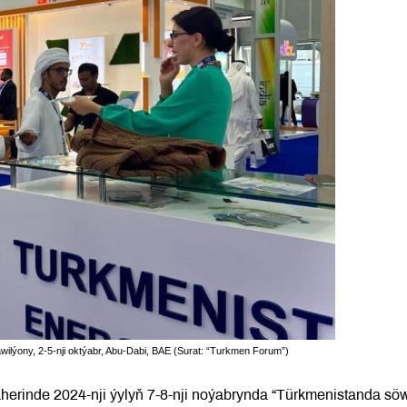
lýony, 2-5-nji oktýabr, Abu-Dabi, BAE (Surat: “Turkmen Forum”)
äherinde 2024-nji ýylyň 7-8-nji noýabrynda “Türkmenistanda sö