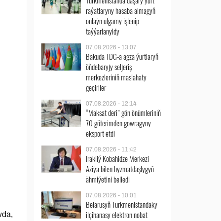
Türkmenistanda daşary ýurt
raýatlaryny hasaba almagyň
onlaýn ulgamy işlenip
taýýarlanyldy
07.08.2026 - 13:07
Bakuda TDG-ä agza ýurtlaryň
öňdebaryjy seljeriş
merkezleriniň maslahaty
geçiriler
07.08.2026 - 12:14
“Maksat deri” gön önümleriniň
70 göterimden gowragyny
eksport etdi
07.08.2026 - 11:42
Irakliý Kobahidze Merkezi
Aziýa bilen hyzmatdaşlygyň
ähmiýetini belledi
07.08.2026 - 10:01
Belarusyň Türkmenistandaky
ilçihanasy elektron nobat
wda,