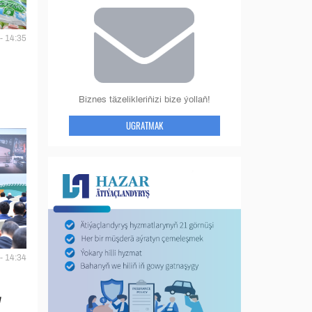
- 14:35
Biznes täzelikleriňizi bize ýollaň!
UGRATMAK
- 14:34
y