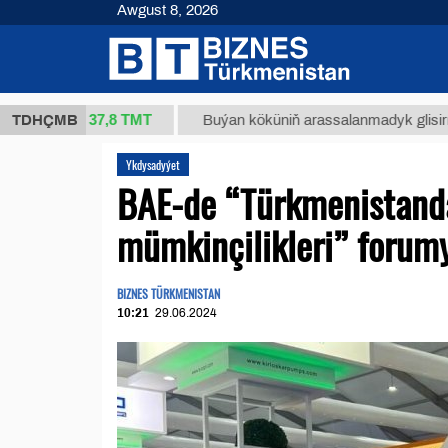
Awgust 8, 2026
37,8 ТМТ
(kg.)
TDHÇMB
Buýan köküniň arassalanmadyk glisirrizin turş
Ykdysadyýet
BAE-de “Türkmenistand
mümkinçilikleri” forumy
BIZNES TÜRKMENISTAN
10:21
29.06.2024