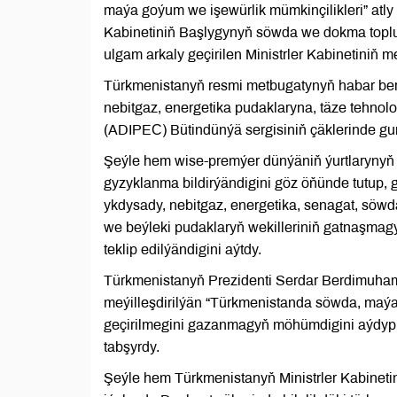
maýa goýum we işewürlik mümkinçilikleri” atly 
Kabinetiniň Başlygynyň söwda we dokma toplu
ulgam arkaly geçirilen Ministrler Kabinetiniň m
Türkmenistanyň resmi metbugatynyň habar ber
nebitgaz, energetika pudaklaryna, täze tehnolo
(ADIPEС) Bütindünýä sergisiniň çäklerinde gur
Şeýle hem wise-premýer dünýäniň ýurtlarynyň 
gyzyklanma bildirýändigini göz öňünde tutup, 
ykdysady, nebitgaz, energetika, senagat, söw
we beýleki pudaklaryň wekilleriniň gatnaşmagy
teklip edilýändigini aýtdy.
Türkmenistanyň Prezidenti Serdar Berdimuha
meýilleşdirilýän “Türkmenistanda söwda, maýa 
geçirilmegini gazanmagyň möhümdigini aýdyp, 
tabşyrdy.
Şeýle hem Türkmenistanyň Ministrler Kabineti