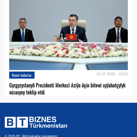
31.07.2026 - 19:23
Resmi habarlar
Gyrgyzystanyň Prezidenti Merkezi Aziýa üçin bitewi syýahatçylyk
wizasyny teklip etdi
© 2026 BT. Ähli hukuklar goralandyr.