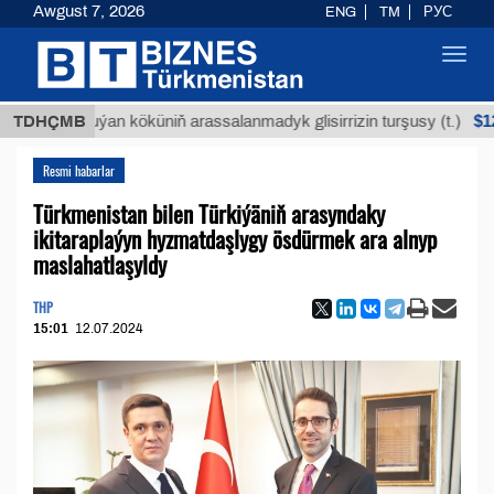
Awgust 7, 2026
ENG
TM
РУС
Toggl
navig
$12935,18
TDHÇMB
Buýan köküniň arassalanmadyk glisirrizin turşusy (t.)
Resmi habarlar
Türkmenistan bilen Türkiýäniň arasyndaky
ikitaraplaýyn hyzmatdaşlygy ösdürmek ara alnyp
maslahatlaşyldy
THP
15:01
12.07.2024