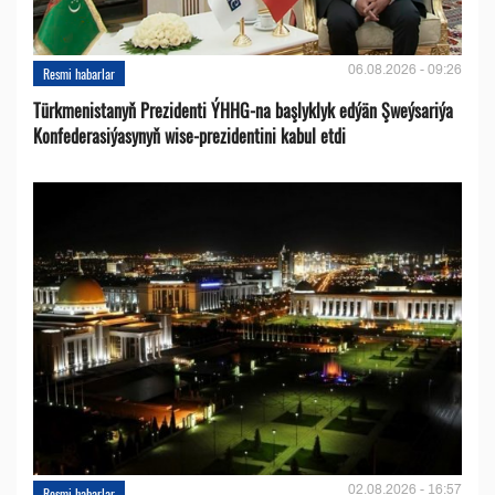
06.08.2026 - 09:26
Resmi habarlar
Türkmenistanyň Prezidenti ÝHHG-na başlyklyk edýän Şweýsariýa
Konfederasiýasynyň wise-prezidentini kabul etdi
02.08.2026 - 16:57
Resmi habarlar