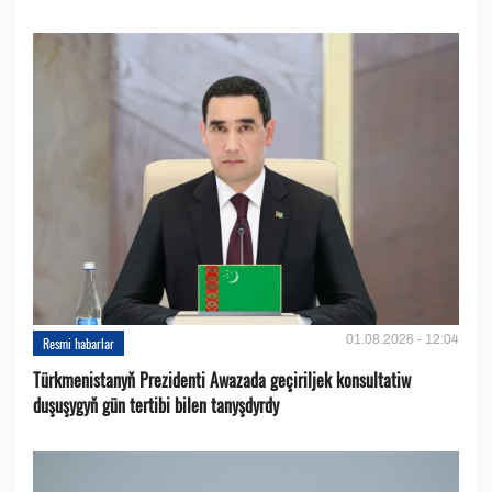
01.08.2026 - 12:04
Resmi habarlar
Türkmenistanyň Prezidenti Awazada geçiriljek konsultatiw
duşuşygyň gün tertibi bilen tanyşdyrdy