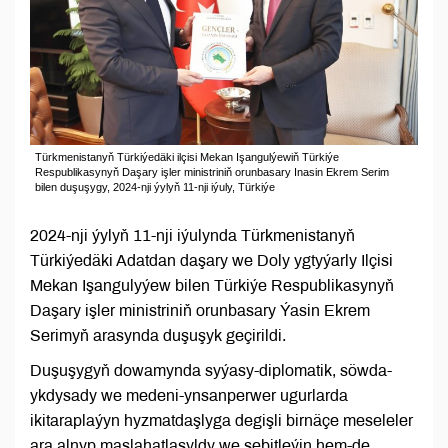
Türkmenistanyň Türkiýedäki ilçisi Mekan Işangulýewiň Türkiýe
Respublikasynyň Daşary işler ministriniň orunbasary Inasin Ekrem Serim
bilen duşuşygy, 2024-nji ýylyň 11-nji iýuly, Türkiýe
2024-nji ýylyň 11-nji iýulynda Türkmenistanyň
Türkiýedäki Adatdan daşary we Doly ygtyýarly Ilçisi
Mekan Işangulyýew bilen Türkiýe Respublikasynyň
Daşary işler ministriniň orunbasary Ýasin Ekrem
Serimyň arasynda duşuşyk geçirildi.
Duşuşygyň dowamynda syýasy-diplomatik, söwda-
ykdysady we medeni-ynsanperwer ugurlarda
ikitaraplaýyn hyzmatdaşlyga degişli birnäçe meseleler
ara alnyp maslahatlaşyldy we sebitleýin hem-de