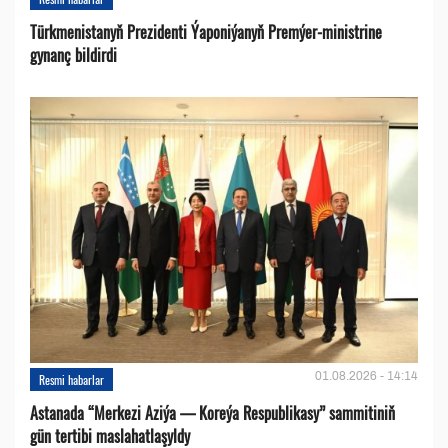
Türkmenistanyň Prezidenti Ýaponiýanyň Premýer-ministrine
gynanç bildirdi
01.08.2026 - 14:14
Resmi habarlar
Astanada “Merkezi Aziýa — Koreýa Respublikasy” sammitiniň
gün tertibi maslahatlaşyldy