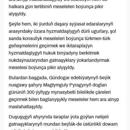
halkara gün tertibiniň meseleleri boýunça pikir
alyşyldy.
Şeýle hem, iki ýurduň daşary syýasat edaralarynyň
arasyndaky özara hyzmatdaşlygyň dürli ugurlary, şol
sanda konsullyk meseleleri boýunça türkmen-türk
geňeşmelerini geçirmek we ikitaraplaýyn
hyzmatdaşlygyň hukuk binýadyny berkitmek
nukdaýnazaryndan gatnaşyklary ýokarlandyrmak
meselesi boýunça pikir alyşyldy.
Bulardan başgada, Gündogar edebiýatynyň beýik
nusgawy şahyry Magtymguly Pyragynyň doglan
gününiň 300 ýyllygy mynasybetli bilelikde çäreleri
geçirmek bilen baglanyşykly meseleler hem ara alnyp
maslahatlaşyldy.
Duşuşygyň ahyrynda taraplar ýola goýlan netijeli
gatnaşyklarynyň mundan beýläk-de üstünlikli dowam