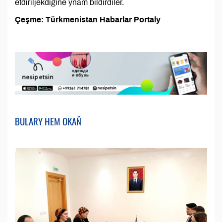
etdiriljekdigine ynam bildirdiler.
Çeşme: Türkmenistan Habarlar Portaly
BULARY HEM OKAŇ