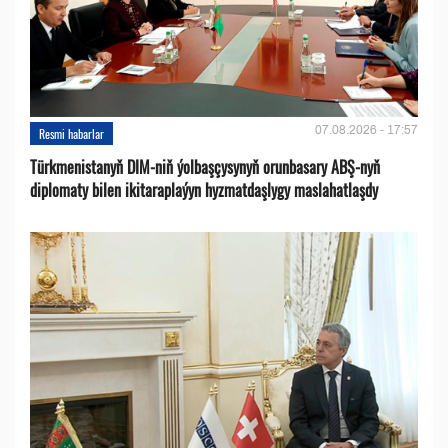
07.08.2026 - 17:57
Resmi habarlar
Türkmenistanyň DIM-niň ýolbaşçysynyň orunbasary ABŞ-nyň
diplomaty bilen ikitaraplaýyn hyzmatdaşlygy maslahatlaşdy