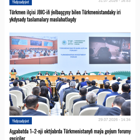
31.07.2026 - 16:53
Ykdysadyýet
Türkmen ilçisi JBIC-iň ýolbaşçysy bilen Türkmenistandaky iri
ykdysady taslamalary maslahatlaşdy
29.07.2026 - 14:34
Ykdysadyýet
Aşgabatda 1–2-nji oktýabrda Türkmenistanyň maýa goýum forumy
geçiriler