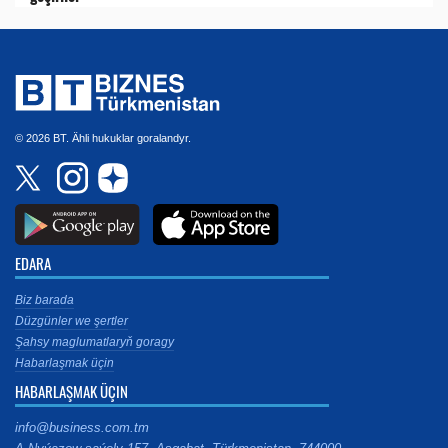
© 2026 BT. Ähli hukuklar goralandyr.
EDARA
Biz barada
Düzgünler we şertler
Şahsy maglumatlaryň goragy
Habarlaşmak üçin
HABARLAŞMAK ÜÇIN
info@business.com.tm