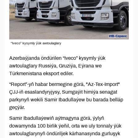
“Iveco” kysymly ýük awtoulaglary
Azerbaýjanda öndürilen “Iveco” kysymly ýük
awtoulaglary Russiýa, Gruziýa, Eýrana we
Türkmenistana eksport ediler.
“Report”-yň habar bermegine görä, "Az-Tex-Import"
ÇJJ-iň esaslandyryjysy, Sumgaýit himiýa senagat
parkynyň wekili Samir Ibadullaýew bu barada belläp
geçýär.
Samir Ibadullaýewiň aýtmagyna görä, ýylyň
dowamynda 100 birlik ýeňil, orta we uly tonnaly ýük
awtoulaglarynyň öndüriljek kärhanasynda gurluşyk