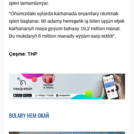
işleri tamamlanýar.
“Öňümizdäki aýlarda kärhanada enjamlary oturtmak
işleri başlanar. 90 adamy hemişelik iş bilen üpjün etjek
kärhananyň maýa goýum bahasy 19,2 million manat.
Bu mukdaryň 6 million manady eýýäm sarp edildi”.
Çeşme: THP
BULARY HEM OKAŇ