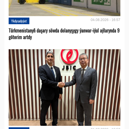
04.08.2026 - 16:57
Ykdysadyýet
Türkmenistanyň daşary söwda dolanyşygy ýanwar-iýul aýlarynda 9
göterim artdy