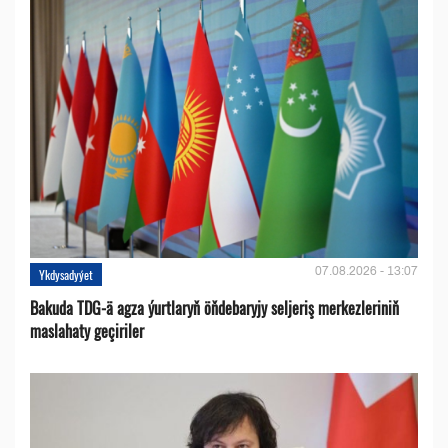
07.08.2026 - 13:07
Ykdysadyýet
Bakuda TDG-ä agza ýurtlaryň öňdebaryjy seljeriş merkezleriniň
maslahaty geçiriler