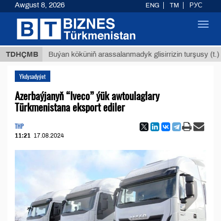
Awgust 8, 2026
ENG
TM
РУС
Toggl
navig
Т
$129
TDHÇMB
Buýan köküniň arassalanmadyk glisirrizin turşusy (t.)
Ykdysadyýet
Azerbaýjanyň “Iveco” ýük awtoulaglary
Türkmenistana eksport ediler
THP
11:21
17.08.2024