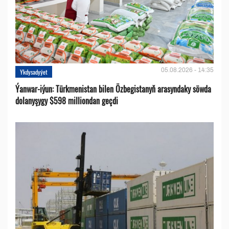
05.08.2026 - 14:35
Ykdysadyýet
Ýanwar-iýun: Türkmenistan bilen Özbegistanyň arasyndaky söwda
dolanyşygy $598 milliondan geçdi