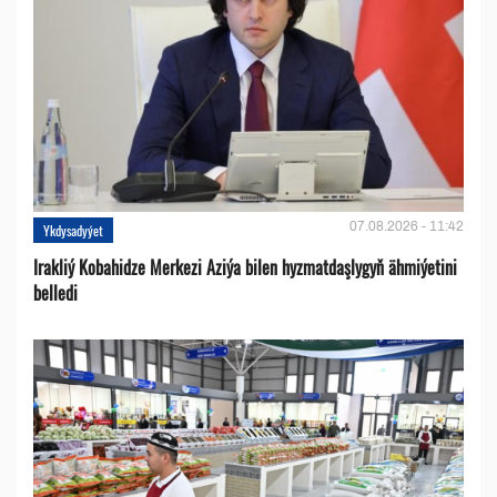
07.08.2026 - 11:42
Ykdysadyýet
Irakliý Kobahidze Merkezi Aziýa bilen hyzmatdaşlygyň ähmiýetini
belledi