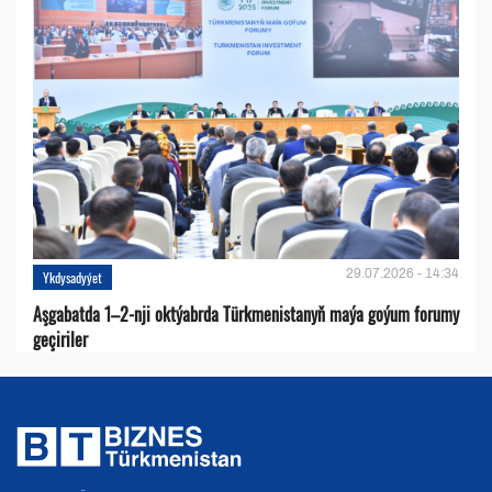
29.07.2026 - 14:34
Ykdysadyýet
Aşgabatda 1–2-nji oktýabrda Türkmenistanyň maýa goýum forumy
geçiriler