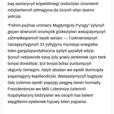
baş sanlarynyň köpeldilmegi öndürilýän önümleriň
möçberleriniň artmagyna-da özüniň oňyn täsirini
ýetirýär.
“Pähim-paýhas ummany Magtymguly Pyragy” ýylynyň
geçen döwrüniň önümçilik görkezijileri welaýatymyzyň
zähmetkeşleriniň beýik senäni — Türkmenistanyň
Garaşsyzlygynyň 33 ýyllygyny mynasyp sowgatlar
bilen garşylaýandyklaryna aýdyň şaýatlyk edýär.
Şonuň netijesinde tutuş ýyly şowly jemlemek üçin berk
binýat döredilýär. Şol binýat bolsa ýurdumyzyň
okgunly ösmegini, ilatyň abadan we eşretli durmuşda
ýaşamagyny kepillendirýär. Welaýatymyzyň bagtyýar
ilaty özlerine eşretli ýaşaýşy peşgeş beren hormatly
Prezidentimize we Milli Liderimize özleriniň
hoşallyklaryny bildirýärler we ösüşiň has belent
sepgitlerini eýelemek hyjuwy bilen joşýarlar.