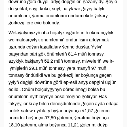
döwrüne görä düýpli artyş depginleri gazanyldy. Şeýle-
de şöhlat, süýji-köke, süýt, balyk we gaýry balyk
önümlerini, ýarma önümlerini öndürmekde ýokary
görkezijilere eýe bolundy.
Welaýatymyzyň oba hojalyk işgärleriniň ekerançylyk
we maldarçylyk önümleriniň öndürilişini artdyrmak
ugrunda edýän tagallalary ýerine düşýär. Ýylyň
başyndan bäri gök önümleriň 81,4 müň tonnasy,
azyklyk bakjanyň 52,2 müň tonnasy, miweleriň we ir-
iýmişleriň 29,1 müň tonnasy, ýeralmanyň 97 müň
tonnasy öndürildi we bu görkezijiler boýunça geçen
ýylyň degişli döwrüne görä ep-esli artyş depgini üpjün
edildi. Önüm bolçulygynyň döredilmegi bolsa bu
önümleriň nyrhlarynyň peselmegine getirýär. Has
takygy, öňki aý bilen deňeşdirilende geçen aýda ortaça
bölek-satuw nyrhlary hyýar boýunça 41,57 göterim,
pomidor boýunça 37,59 göterim, ýeralma boýunça
18,10 göterim, alma boýunça 11,21 göterim, düýp