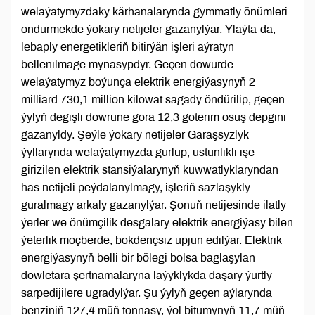
welaýatymyzdaky kärhanalarynda gymmatly önümleri
öndürmekde ýokary netijeler gazanylýar. Ylaýta-da,
lebaply energetikleriň bitirýän işleri aýratyn
bellenilmäge mynasypdyr. Geçen döwürde
welaýatymyz boýunça elektrik energiýasynyň 2
milliard 730,1 million kilowat sagady öndürilip, geçen
ýylyň degişli döwrüne görä 12,3 göterim ösüş depgini
gazanyldy. Şeýle ýokary netijeler Garaşsyzlyk
ýyllarynda welaýatymyzda gurlup, üstünlikli işe
girizilen elektrik stansiýalarynyň kuwwatlyklaryndan
has netijeli peýdalanylmagy, işleriň sazlaşykly
guralmagy arkaly gazanylýar. Şonuň netijesinde ilatly
ýerler we önümçilik desgalary elektrik energiýasy bilen
ýeterlik möçberde, bökdençsiz üpjün edilýär. Elektrik
energiýasynyň belli bir bölegi bolsa baglaşylan
döwletara şertnamalaryna laýyklykda daşary ýurtly
sarpedijilere ugradylýar. Şu ýylyň geçen aýlarynda
benziniň 127,4 müň tonnasy, ýol bitumynyň 11,7 müň