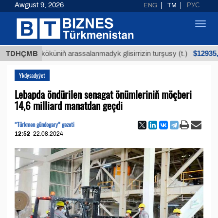
Awgust 9, 2026
ENG
TM
РУС
Toggl
navig
$12935,18
an köküniň arassalanmadyk glisirrizin turşusy (t.)
TDHÇMB
Ykdysadyýet
Lebapda öndürilen senagat önümleriniň möçberi
14,6 milliard manatdan geçdi
“Türkmen gündogary” gezeti
12:52
22.08.2024