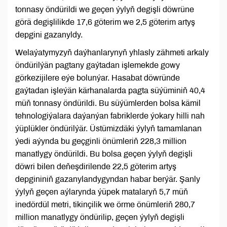
tonnasy öndürildi we geçen ýylyň degişli döwrüne
görä degişlilikde 17,6 göterim we 2,5 göterim artyş
depgini gazanyldy.
Welaýatymyzyň daýhanlarynyň yhlasly zähmeti arkaly
öndürilýän pagtany gaýtadan işlemekde gowy
görkezijilere eýe bolunýar. Hasabat döwründe
gaýtadan işleýän kärhanalarda pagta süýüminiň 40,4
müň tonnasy öndürildi. Bu süýümlerden bolsa kämil
tehnologiýalara daýanýan fabriklerde ýokary hilli nah
ýüplükler öndürilýär. Üstümizdäki ýylyň tamamlanan
ýedi aýynda bu geçginli önümleriň 228,3 million
manatlygy öndürildi. Bu bolsa geçen ýylyň degişli
döwri bilen deňeşdirilende 22,5 göterim artyş
depgininiň gazanylandygyndan habar berýär. Şanly
ýylyň geçen aýlarynda ýüpek matalaryň 5,7 müň
inedördül metri, tikinçilik we örme önümleriň 280,7
million manatlygy öndürilip, geçen ýylyň degişli