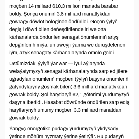
möçberi 14 milliard 610,3 million manada barabar
boldy. Şonça önümiň 3,6 milliard manatlykdan
gowragy döwlet böleginde öndürildi. Geçen ýylyň
degişli döwri bilen deňeşdirilende iri we orta
kärhanalarda öndürilen senagat önümleriniň artyş
depginleri himiýa, un üweýji-ýarma we dürüşdelenen
iým, azyk senagaty kärhanalarynda emele geldi.
Üstümizdäki ýylyň ýanwar — iýul aýlarynda
welaýatymyzyň senagat kärhanalarynda sarp edijilere
ugradylan önümleriň möçberi (ýylyň başyna önümleriň
galyndylaryny goşmak bilen) 3,6 milliard manatlykdan
gowrak boldy. Şol harytlaryň 62,1 göterimi ýurdumyzyň
daşyna iberildi. Hasabat döwründe öndürilen sarp ediş
harytlarynyň umumy möçberi 3,3 milliard manatdan
gowrak boldy.
Ýangyç-energetika pudagy ýurdumyzyň ykdysady
ýetinde möhüm hyzmaty ýerine ýetirýär. Bu pudagyň