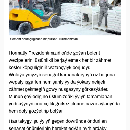
Sement önümçiliginden bir pursat, Türkmenistan
Hormatly Prezidentimiziň öňde goýan belent
wezipelerini üstünlikli berjaý etmek her bir zähmet
keşler köpçüliginiň watançylyk borjudyr.
Welaýatymyzyň senagat kärhanalarynyň öz borjuna
wepaly işgärleri hem şanly ýylda ýokary netijeli
zähmet çekmegiň gowy nusgasyny görkezýärler.
Munuň şeýledigine üstümizdäki ýylyň tamamlanan
ýedi aýynyň önümçilik görkezijilerine nazar aýlanyňda
hem doly gözýetirip bolýar.
Has takygy, şu ýylyň geçen döwründe öndürilen
senagat önümleriniň hereket edýän nyrhlardaky