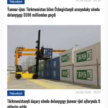
05.08.2026 - 14:35
Ykdysadyýet
Ýanwar-iýun: Türkmenistan bilen Özbegistanyň arasyndaky söwda
dolanyşygy $598 milliondan geçdi
04.08.2026 - 16:57
Ykdysadyýet
Türkmenistanyň daşary söwda dolanyşygy ýanwar-iýul aýlarynda 9
göterim artdy