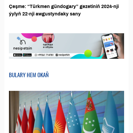
Çeşme: “Türkmen gündogary” gezetiniň 2024-nji
ýylyň 22-nji awgustyndaky sany
BULARY HEM OKAŇ