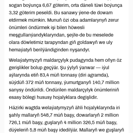
sogan boýunça 6,67 göterim, orta däneli tüwi boýunça
3,32 göterim peseldi. Bu sanawy ýene-de dowam
etdirmek mümkin. Munuň özi oba adamlarynyň zerur
önümleri öndürmek işi bilen höwesli
meşgullanýandyklaryndan, şeýle-de bu meselede
olara döwletimiz tarapyndan giň goldawyň we uly
hemaýatyň berilýändiginden nyşandyr.
Welaýatymyzyň maldarçylyk pudagynda hem oňyn öz
gerişlikler bolup geçýär. Şu ýylyň ýanwar — iýul
aýlarynda etiň 83,4 müň tonnasy (diri agramda),
süýdüň 372 müň tonnasy, ýumurtganyň 140,7 million
sanysy öndürildi. Öndürilen maldarçylyk önümleriniň
esasy bölegi hususy hojalyklara degişlidir.
Häzirki wagtda welaýatymyzyň ähli hojalyklarynda iri
şahly mallaryň 548,7 müň başy, dowarlaryň 2 million
726,1 müň başy, guşlaryň 4 million 326,5 müň başy,
düýeleriň 5,8 müň başy idedilýär. Mallaryň we guşlaryň