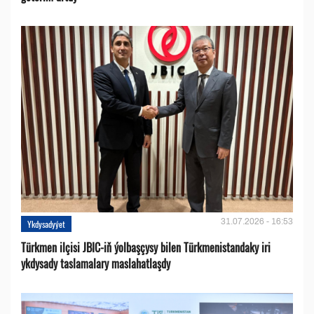
31.07.2026 - 16:53
Ykdysadyýet
Türkmen ilçisi JBIC-iň ýolbaşçysy bilen Türkmenistandaky iri
ykdysady taslamalary maslahatlaşdy