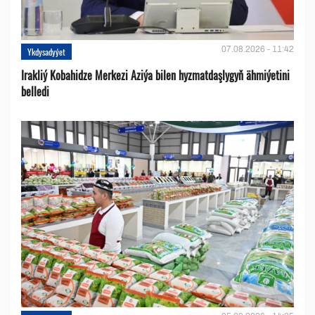
07.08.2026 - 11:42
Ykdysadyýet
Irakliý Kobahidze Merkezi Aziýa bilen hyzmatdaşlygyň ähmiýetini
belledi