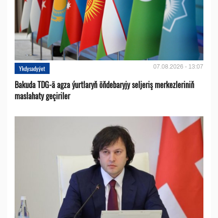
07.08.2026 - 13:07
Ykdysadyýet
Bakuda TDG-ä agza ýurtlaryň öňdebaryjy seljeriş merkezleriniň
maslahaty geçiriler