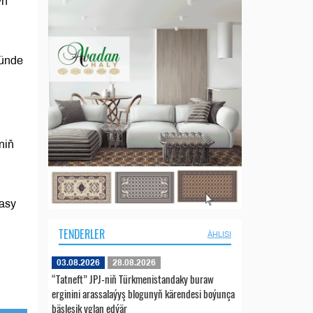
yň
münde
niň
sasy
TENDERLER
ÄHLISI
03.08.2026
28.08.2026
“Tatneft” JPJ-niň Türkmenistandaky buraw
erginini arassalaýyş blogunyň kärendesi boýunça
bäsleşik yglan edýär