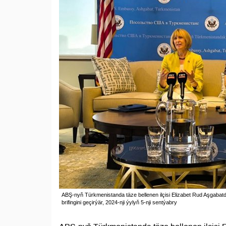
ABŞ-nyň Türkmenistanda täze bellenen ilçisi Elizabet Rud Aşgabat
brifingini geçirýär, 2024-nji ýylyň 5-nji sentýabry