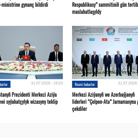
ministrine gynanç bildirdi
Respublikasy” sammitiniň gün tertib
maslahatlaşyldy
31.07.2026 - 19:23
31.07.2026 
barlar
Resmi habarlar
stanyň Prezidenti Merkezi Aziýa
Merkezi Aziýanyň we Azerbaýjanyň
ewi syýahatçylyk wizasyny teklip
liderleri “Çolpon-Ata” Jarnamasyna 
çekdiler