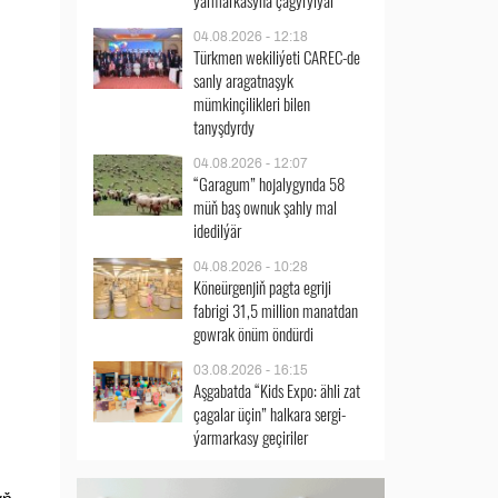
ýarmarkasyna çagyrylýar
04.08.2026 - 12:18
Türkmen wekiliýeti CAREC-de
sanly aragatnaşyk
mümkinçilikleri bilen
tanyşdyrdy
04.08.2026 - 12:07
“Garagum” hojalygynda 58
müň baş ownuk şahly mal
idedilýär
04.08.2026 - 10:28
Köneürgenjiň pagta egriji
fabrigi 31,5 million manatdan
gowrak önüm öndürdi
03.08.2026 - 16:15
Aşgabatda “Kids Expo: ähli zat
çagalar üçin” halkara sergi-
ýarmarkasy geçiriler