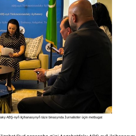
daky ABŞ-nyň ilçihanasynyň täze binasynda žurnalistler üçin metbugat