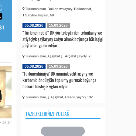
Türkmenistan, Balkan welaýaty, Balkanabat,
T.Satylow köçesi, 59
05.08.2026
15.09.2026
“Türkmennebit” DK ýöriteleşdirilen tehnikany we
atiýäçlyk şaýlaryny satyn almak boýunça bäsleşigi
gaýtadan yglan edýär
Türkmenistan, Aşgabat ş., Arçabil şaýoly 56
05.08.2026
15.09.2026
"Türkmenhimiýa" DK ammiak selitrasyny we
karbamid öndürýän toplumy gurmak boýunça
halkara bäsleşik yglan edýär
Türkmenistan, ş.Aşgabat, Arçabil şaýoly 132
TÄZELIKLERIŇIZI ÝOLLAŇ
- 14:14