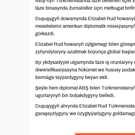
ABŞ-nyň Türkmenistanda täze bellenen ilçisi
täze binasynda žurnalistler üçin metbugat brifin
Duşuşygyň dowamynda Elizabet Rud howanyň ü
meselelerini amerikan diplomatik missiýasyny
görkezdi.
Elizabet Rud howanyň üýtgemegi bilen göreşm
zyňyndylaryny azaltmak boýunça global başla
Ilçi ykdysadyýet ulgamynda täze iş orunlary
diwersifikasiýasyna hökümet we hususy pudakla
bermäge taýýardygyny beýan etdi.
Şeýle hem diplomat ABŞ bilen Türkmenistanyň 
ugurlarynyň biri boljakdygyny belledi.
Duşuşygyň ahrynda Elizabet Rud Türkmenista
garaşsyzlygyny we özygtyýarlygyny goldamaga