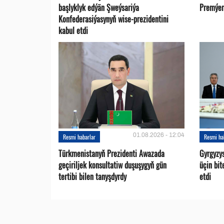
başlyklyk edýän Şweýsariýa
Premýer-
Konfederasiýasynyň wise-prezidentini
kabul etdi
01.08.2026 - 12:04
Resmi habarlar
Resmi ha
Türkmenistanyň Prezidenti Awazada
Gyrgyzy
geçiriljek konsultatiw duşuşygyň gün
üçin bit
tertibi bilen tanyşdyrdy
etdi