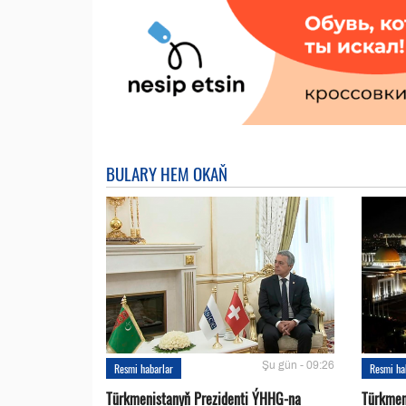
BULARY HEM OKAŇ
Şu gün - 09:26
Resmi habarlar
Resmi ha
Türkmenistanyň Prezidenti ÝHHG-na
Türkmen