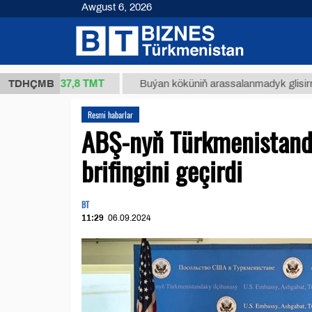
Awgust 6, 2026
37,8 ТМТ
g.)
TDHÇMB
Buýan köküniň arassalanmadyk glisirrizin turşu
Resmi habarlar
ABŞ-nyň Türkmenistanda
brifingini geçirdi
BT
11:29
06.09.2024