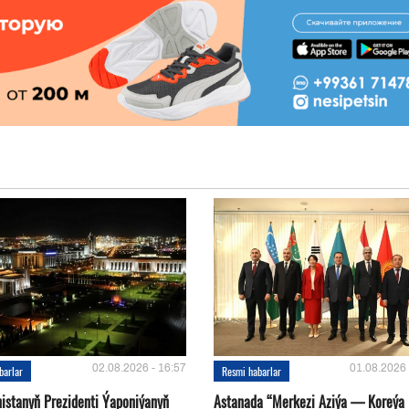
02.08.2026 - 16:57
01.08.2026 
barlar
Resmi habarlar
istanyň Prezidenti Ýaponiýanyň
Astanada “Merkezi Aziýa — Koreýa