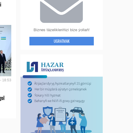
i
Biznes täzelikleriňizi bize ýollaň!
UGRATMAK
- 18:53
gol