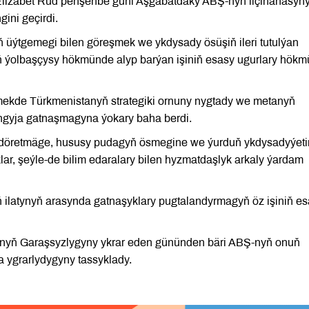
 Elizabet Rud penşenbe güni Aşgabatdaky ABŞ-nyň ilçihanasyn
gini geçirdi.
ýtgemegi bilen göreşmek we ykdysady ösüşiň ileri tutulýan
ň ýolbaşçysy hökmünde alyp barýan işiniň esasy ugurlary hök
ekde Türkmenistanyň strategiki ornuny nygtady we metanyň
ngyja gatnaşmagyna ýokary baha berdi.
ny döretmäge, hususy pudagyň ösmegine we ýurduň ykdysadyýeti
r, şeýle-de bilim edaralary bilen hyzmatdaşlyk arkaly ýardam
ilatynyň arasynda gatnaşyklary pugtalandyrmagyň öz işiniň e
nyň Garaşsyzlygyny ykrar eden gününden bäri ABŞ-nyň onuň
 ygrarlydygyny tassyklady.