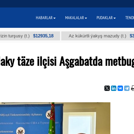
HABARLAR
MAKALALAR
PUDAKLAR
TEND
$12935,18
$300
sy (t.)
Az kükürtli ýakyş mazudy (t.)
ky täze ilçisi Aşgabatda metbu