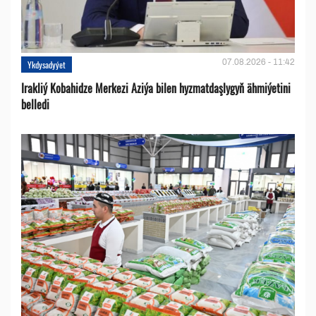
07.08.2026 - 11:42
Ykdysadyýet
Irakliý Kobahidze Merkezi Aziýa bilen hyzmatdaşlygyň ähmiýetini
belledi