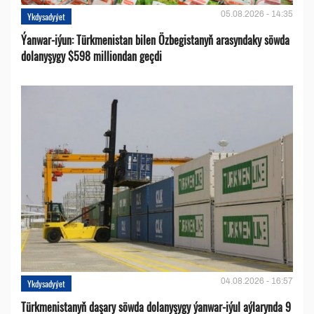
05.08.2026 - 14:35
Ykdysadyýet
Ýanwar-iýun: Türkmenistan bilen Özbegistanyň arasyndaky söwda
dolanyşygy $598 milliondan geçdi
04.08.2026 - 16:57
Ykdysadyýet
Türkmenistanyň daşary söwda dolanyşygy ýanwar-iýul aýlarynda 9