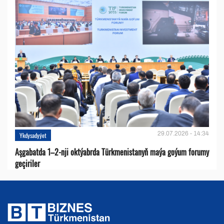
29.07.2026 - 14:34
Ykdysadyýet
Aşgabatda 1–2-nji oktýabrda Türkmenistanyň maýa goýum forumy
geçiriler