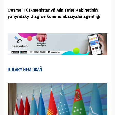
Çeşme: Türkmenistanyň Ministrler Kabinetiniň
ýanyndaky Ulag we kommunikasiýalar agentligi
BULARY HEM OKAŇ