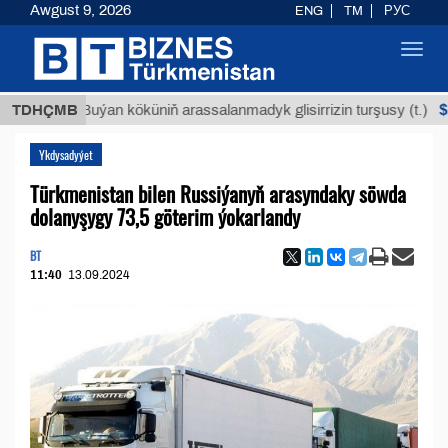
Awgust 9, 2026
ENG
TM
РУС
Toggl
navig
$12935,
TDHÇMB
Buýan köküniň arassalanmadyk glisirrizin turşusy (t.)
Ykdysadyýet
Türkmenistan bilen Russiýanyň arasyndaky söwda
dolanyşygy 73,5 göterim ýokarlandy
BT
11:40
13.09.2024