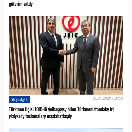
göterim artdy
31.07.2026 - 16:53
Ykdysadyýet
Türkmen ilçisi JBIC-iň ýolbaşçysy bilen Türkmenistandaky iri
ykdysady taslamalary maslahatlaşdy