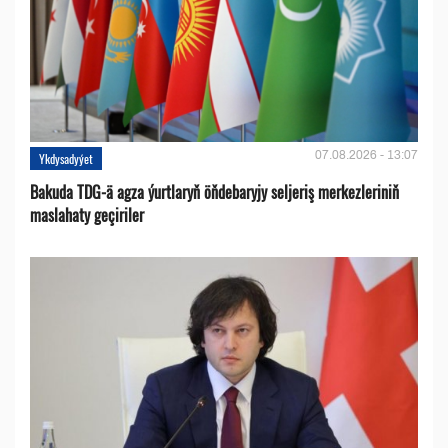
07.08.2026 - 13:07
Ykdysadyýet
Bakuda TDG-ä agza ýurtlaryň öňdebaryjy seljeriş merkezleriniň
maslahaty geçiriler