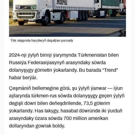
Ýük ulagynda harytlaryň daşalýan pursady
2024-nji ýylyň birinji ýarymynda Türkmenistan bilen
Russiýa Federasiýasynyň arasyndaky söwda
dolanyşygy görnetin ýokarlandy. Bu barada “Trend”
habar berýär.
Çeşmäniň bellemegine görä, şu ýylyň ýanwar — iýun
aýlarynda türkmen-rus söwda dolanyşygy geçen ýylyň
degişli döwri bilen deňeşdirilende, 73,5 göterim
ýokarlandy. Has takygy, hasabat döwründe iki ýurduň
arasyndaky özara söwda 700 million amerikan
dollaryndan gowrak boldy.