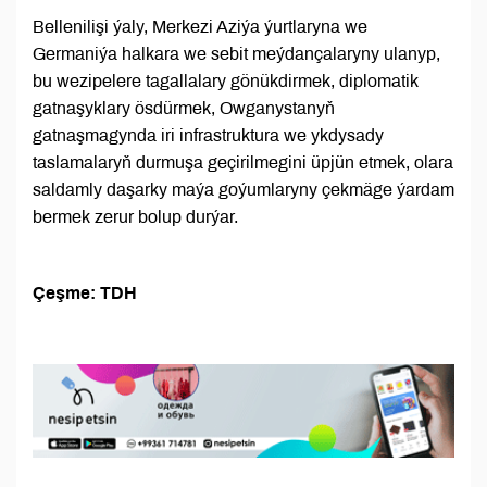
Bellenilişi ýaly, Merkezi Aziýa ýurtlaryna we
Germaniýa halkara we sebit meýdançalaryny ulanyp,
bu wezipelere tagallalary gönükdirmek, diplomatik
gatnaşyklary ösdürmek, Owganystanyň
gatnaşmagynda iri infrastruktura we ykdysady
taslamalaryň durmuşa geçirilmegini üpjün etmek, olara
saldamly daşarky maýa goýumlaryny çekmäge ýardam
bermek zerur bolup durýar.
Çeşme: TDH