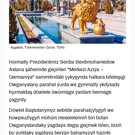
Aşgabat, Türkmenistan (Surat: TDH)
Hormatly Prezidentimiz Serdar Berdimuhamedow
Astana şäherinde geçirilen "Merkezi Aziýa –
Germaniýa" sammitindäki çykyşynda halkara bileleşigi
Owganystany parahat ýurda we gymmatly ykdysady
hyzmatdaş döwlete öwürmäge ýardam bermäge
çagyrdy.
Döwlet Baştutanymyz sebitde parahatçylygyň we
howpsuzlygyň möhüm meseleleriniň biri bolan
Owganystandaky ýagdaýa degip geçmek bilen, biziň
bu ýurtdaky ýagdaýa berýän bahamyzyň häzirki