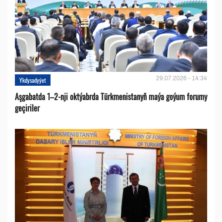
29.07.2026 - 14:34
Ykdysadyýet
Aşgabatda 1–2-nji oktýabrda Türkmenistanyň maýa goýum forumy
geçiriler