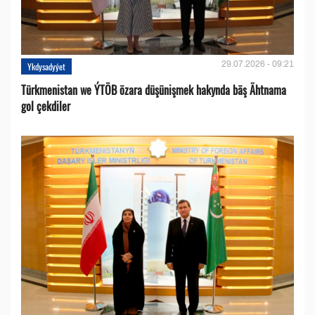
29.07.2026 - 09:21
Ykdysadyýet
Türkmenistan we ÝTÖB özara düşünişmek hakynda bäş Ähtnama
gol çekdiler