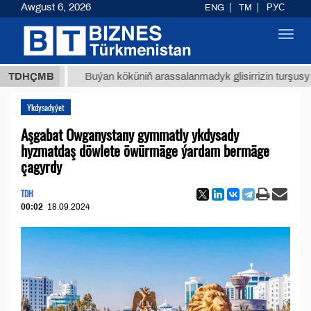
Awgust 6, 2026
ENG
TM
РУС
Toggl
navig
ТМТ
$1
TDHÇMB
Buýan köküniň arassalanmadyk glisirrizin turşusy (t.)
Ykdysadyýet
Aşgabat Owganystany gymmatly ykdysady
hyzmatdaş döwlete öwürmäge ýardam bermäge
çagyrdy
TDH
00:02
18.09.2024