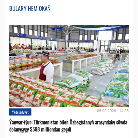
BULARY HEM OKAŇ
05.08.2026 - 14:35
Ykdysadyýet
Ýanwar-iýun: Türkmenistan bilen Özbegistanyň arasyndaky söwda
dolanyşygy $598 milliondan geçdi