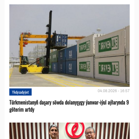
04.08.2026 - 16:57
Ykdysadyýet
Türkmenistanyň daşary söwda dolanyşygy ýanwar-iýul aýlarynda 9
göterim artdy