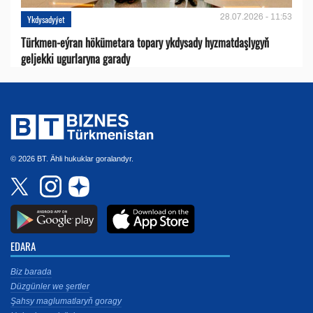
28.07.2026 - 11:53
Ykdysadyýet
Türkmen-eýran hökümetara topary ykdysady hyzmatdaşlygyň
geljekki ugurlaryna garady
© 2026 BT. Ähli hukuklar goralandyr.
EDARA
Biz barada
Düzgünler we şertler
Şahsy maglumatlaryň goragy