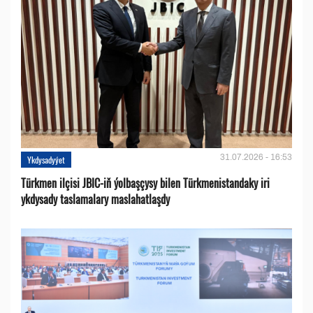
31.07.2026 - 16:53
Ykdysadyýet
Türkmen ilçisi JBIC-iň ýolbaşçysy bilen Türkmenistandaky iri
ykdysady taslamalary maslahatlaşdy