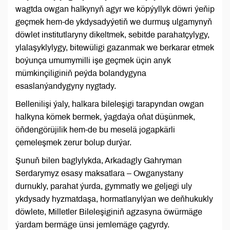
wagtda owgan halkynyň agyr we köpýyllyk döwri ýeňip
geçmek hem-de ykdysadyýetiň we durmuş ulgamynyň
döwlet institutlaryny dikeltmek, sebitde parahatçylygy,
ylalaşyklylygy, bitewüligi gazanmak we berkarar etmek
boýunça umumymilli işe geçmek üçin anyk
mümkinçiliginiň peýda bolandygyna
esaslanýandygyny nygtady.
Bellenilişi ýaly, halkara bileleşigi tarapyndan owgan
halkyna kömek bermek, ýagdaýa oňat düşünmek,
öňdengörüjilik hem-de bu meselä jogapkärli
çemeleşmek zerur bolup durýar.
Şunuň bilen baglylykda, Arkadagly Gahryman
Serdarymyz esasy maksatlara – Owganystany
durnukly, parahat ýurda, gymmatly we geljegi uly
ykdysady hyzmatdaşa, hormatlanylýan we deňhukukly
döwlete, Milletler Bileleşiginiň agzasyna öwürmäge
ýardam bermäge ünsi jemlemäge çagyrdy.