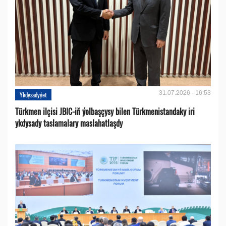
31.07.2026 - 16:53
Ykdysadyýet
Türkmen ilçisi JBIC-iň ýolbaşçysy bilen Türkmenistandaky iri
ykdysady taslamalary maslahatlaşdy