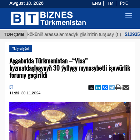
Awgust 10, 2026
ENG
TM
РУС
Toggl
navig
$12935,18
ýan köküniň arassalanmadyk glisirrizin turşusy (t.)
TDHÇMB
Ykdysadyýet
Aşgabatda Türkmenistan –“Visa”
hyzmatdaşlygynyň 30 ýyllygy mynasybetli işewürlik
forumy geçirildi
BT
11:22
30.11.2024