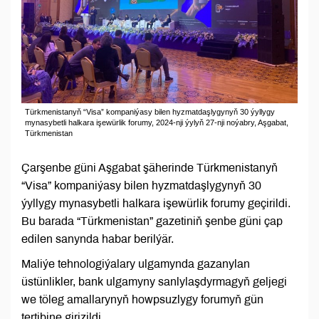
Türkmenistanyň “Visa” kompaniýasy bilen hyzmatdaşlygynyň 30 ýyllygy
mynasybetli halkara işewürlik forumy, 2024-nji ýylyň 27-nji noýabry, Aşgabat,
Türkmenistan
Çarşenbe güni Aşgabat şäherinde Türkmenistanyň
“Visa” kompaniýasy bilen hyzmatdaşlygynyň 30
ýyllygy mynasybetli halkara işewürlik forumy geçirildi.
Bu barada “Türkmenistan” gazetiniň şenbe güni çap
edilen sanynda habar berilýär.
Maliýe tehnologiýalary ulgamynda gazanylan
üstünlikler, bank ulgamyny sanlylaşdyrmagyň geljegi
we töleg amallarynyň howpsuzlygy forumyň gün
tertibine girizildi.