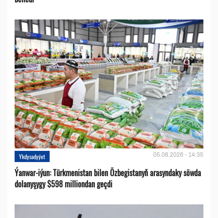
05.08.2026 - 14:35
Ykdysadyýet
Ýanwar-iýun: Türkmenistan bilen Özbegistanyň arasyndaky söwda
dolanyşygy $598 milliondan geçdi