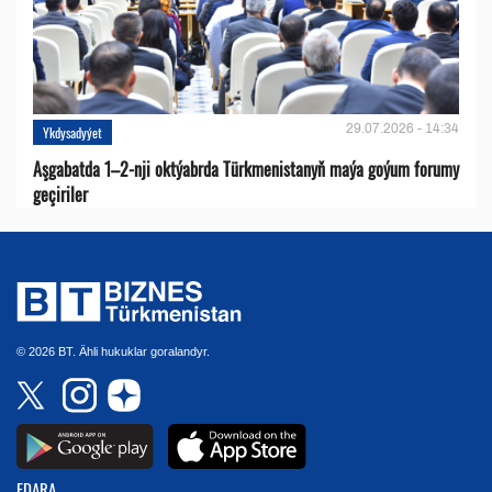
29.07.2026 - 14:34
Ykdysadyýet
Aşgabatda 1–2-nji oktýabrda Türkmenistanyň maýa goýum forumy
geçiriler
© 2026 BT. Ähli hukuklar goralandyr.
EDARA