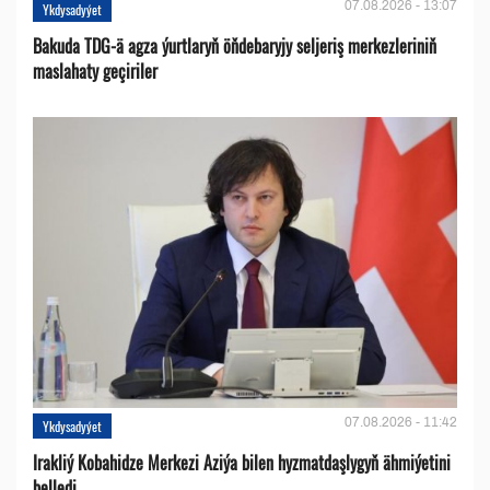
07.08.2026 - 13:07
Ykdysadyýet
Bakuda TDG-ä agza ýurtlaryň öňdebaryjy seljeriş merkezleriniň
maslahaty geçiriler
07.08.2026 - 11:42
Ykdysadyýet
Irakliý Kobahidze Merkezi Aziýa bilen hyzmatdaşlygyň ähmiýetini
belledi