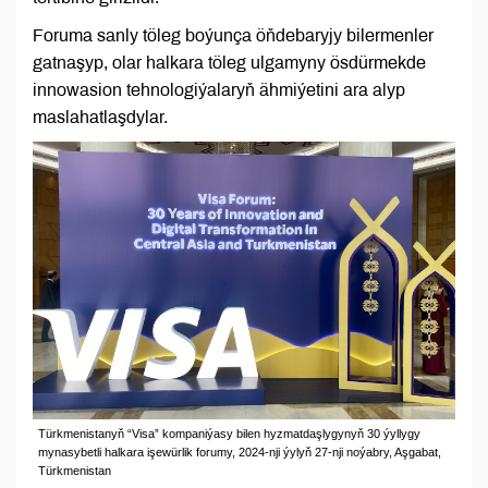
Foruma sanly töleg boýunça öňdebaryjy bilermenler
gatnaşyp, olar halkara töleg ulgamyny ösdürmekde
innowasion tehnologiýalaryň ähmiýetini ara alyp
maslahatlaşdylar.
Türkmenistanyň “Visa” kompaniýasy bilen hyzmatdaşlygynyň 30 ýyllygy
mynasybetli halkara işewürlik forumy, 2024-nji ýylyň 27-nji noýabry, Aşgabat,
Türkmenistan