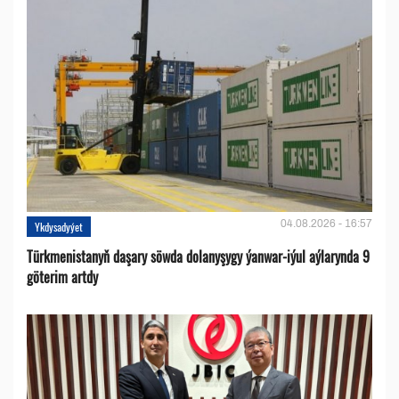
04.08.2026 - 16:57
Ykdysadyýet
Türkmenistanyň daşary söwda dolanyşygy ýanwar-iýul aýlarynda 9
göterim artdy