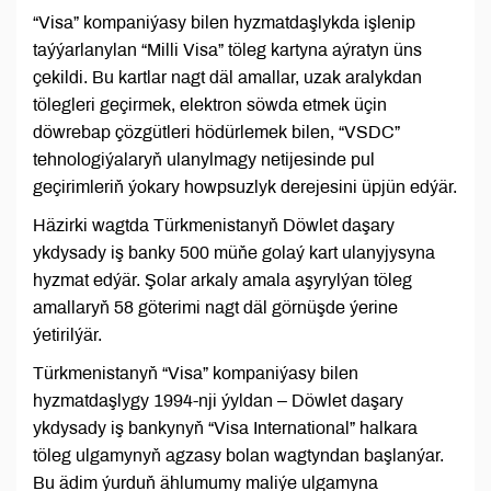
“Visa” kompaniýasy bilen hyzmatdaşlykda işlenip
taýýarlanylan “Milli Visa” töleg kartyna aýratyn üns
çekildi. Bu kartlar nagt däl amallar, uzak aralykdan
tölegleri geçirmek, elektron söwda etmek üçin
döwrebap çözgütleri hödürlemek bilen, “VSDC”
tehnologiýalaryň ulanylmagy netijesinde pul
geçirimleriň ýokary howpsuzlyk derejesini üpjün edýär.
Häzirki wagtda Türkmenistanyň Döwlet daşary
ykdysady iş banky 500 müňe golaý kart ulanyjysyna
hyzmat edýär. Şolar arkaly amala aşyrylýan töleg
amallaryň 58 göterimi nagt däl görnüşde ýerine
ýetirilýär.
Türkmenistanyň “Visa” kompaniýasy bilen
hyzmatdaşlygy 1994-nji ýyldan – Döwlet daşary
ykdysady iş bankynyň “Visa International” halkara
töleg ulgamynyň agzasy bolan wagtyndan başlanýar.
Bu ädim ýurduň ählumumy maliýe ulgamyna