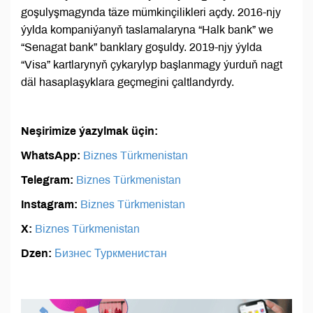
goşulyşmagynda täze mümkinçilikleri açdy. 2016-njy
ýylda kompaniýanyň taslamalaryna “Halk bank” we
“Senagat bank” banklary goşuldy. 2019-njy ýylda
“Visa” kartlarynyň çykarylyp başlanmagy ýurduň nagt
däl hasaplaşyklara geçmegini çaltlandyrdy.
Neşirimize ýazylmak üçin:
WhatsApp:
Biznes Türkmenistan
Telegram:
Biznes Türkmenistan
Instagram:
Biznes Türkmenistan
X:
Biznes Türkmenistan
Dzen:
Бизнес Туркменистан