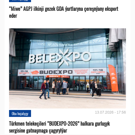
“Miwe” AGPJ ilkinji gezek GDA ýurtlaryna çereşnýany eksport
eder
13.07.2026 - 17:56
Oba hojalygy
Türkmen telekeçileri “BUDEXPO-2026” halkara gurluşyk
sergisine gatnaşmaga çagyrylýar