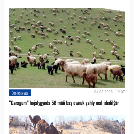
04.08.2026 - 12:07
Oba hojalygy
“Garagum” hojalygynda 58 müň baş ownuk şahly mal idedilýär