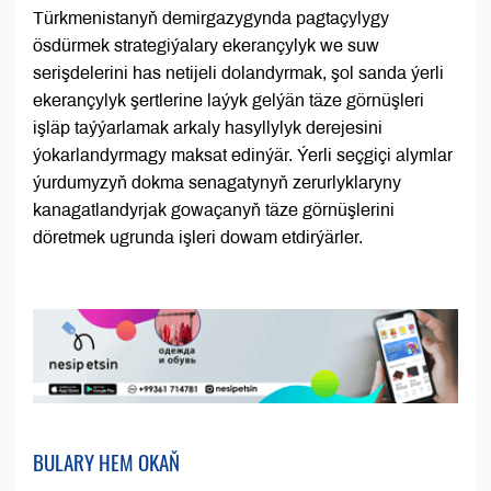
Türkmenistanyň demirgazygynda pagtaçylygy
ösdürmek strategiýalary ekerançylyk we suw
serişdelerini has netijeli dolandyrmak, şol sanda ýerli
ekerançylyk şertlerine laýyk gelýän täze görnüşleri
işläp taýýarlamak arkaly hasyllylyk derejesini
ýokarlandyrmagy maksat edinýär. Ýerli seçgiçi alymlar
ýurdumyzyň dokma senagatynyň zerurlyklaryny
kanagatlandyrjak gowaçanyň täze görnüşlerini
döretmek ugrunda işleri dowam etdirýärler.
BULARY HEM OKAŇ