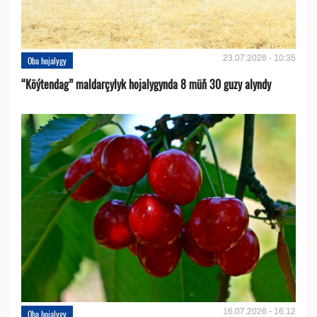
23.07.2026 - 10:35
Oba hojalygy
“Köýtendag” maldarçylyk hojalygynda 8 müň 30 guzy alyndy
16.07.2026 - 16:12
Oba hojalygy