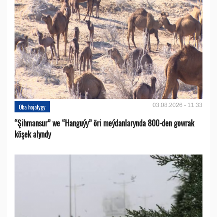
03.08.2026 - 11:33
Oba hojalygy
“Şihmansur” we “Hanguýy” öri meýdanlarynda 800-den gowrak
köşek alyndy