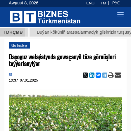
Awgust 8, 2026
ENG
TM
РУС
Toggl
navig
ТМТ
$1
TDHÇMB
Buýan köküniň arassalanmadyk glisirrizin turşusy (t.)
Oba hojalygy
Daşoguz welaýatynda gowaçanyň täze görnüşleri
taýýarlanylýar
BT
13:37
07.01.2025