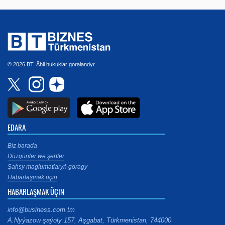
© 2026 BT. Ähli hukuklar goralandyr.
EDARA
Biz barada
Düzgünler we şertler
Şahsy maglumatlaryň goragy
Habarlaşmak üçin
HABARLAŞMAK ÜÇIN
info@business.com.tm
A.Nyýazow şaýoly 157, Aşgabat, Türkmenistan, 744000