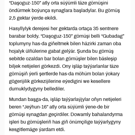
“Daşoguz-150” atly orta süýümli täze görnüşini
öndürmek boýunça synaglara başladylar. Bu görnüş
2,5 gektar ýerde ekildi.
Hasyllylyk derejesi her gektarda ortaça 35 sentnere
barabar boldy. “Daşoguz-150” görnüşi belli “Gubadag”
toplumyny has-da giňeltmek bilen häzirki zaman oba
hojalyk ülňülerine gabat gelýär. Şunda bu görnüş
sebitde ozaldan bar bolan görnüşler bilen bäsleşip
biljek netijeleri görkezdi. Ony işläp taýýarlanlar täze
görnüşiň ýerli şertlerde has-da möhüm bolan ýokary
gögerijilik görkezijilerine eýedigini we kesellere
durnuklydygyny bellediler.
Mundan başga-da, işläp taýýarlaýjylar oňyn netijeleri
beren “Jeýhun-16” atly orta süýümli ýene-de bir
görnüşi synagdan geçirdiler. Dowamly bahalandyrma
işleri bu görnüşleriň has giň önümçilige taýýarlygyny
kesgitlemäge ýardam etdi.