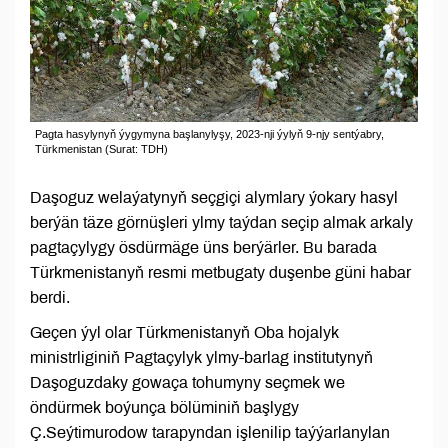
Pagta hasylynyň ýygymyna başlanylyşy, 2023-nji ýylyň 9-njy sentýabry,
Türkmenistan (Surat: TDH)
Daşoguz welaýatynyň seçgiçi alymlary ýokary hasyl
berýän täze görnüşleri ylmy taýdan seçip almak arkaly
pagtaçylygy ösdürmäge üns berýärler. Bu barada
Türkmenistanyň resmi metbugaty duşenbe güni habar
berdi.
Geçen ýyl olar Türkmenistanyň Oba hojalyk
ministrliginiň Pagtaçylyk ylmy-barlag institutynyň
Daşoguzdaky gowaça tohumyny seçmek we
öndürmek boýunça bölüminiň başlygy
Ç.Seýtimurodow tarapyndan işlenilip taýýarlanylan