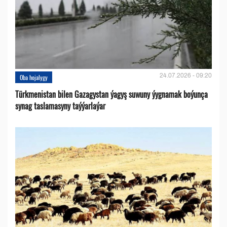
24.07.2026 - 09:20
Oba hojalygy
Türkmenistan bilen Gazagystan ýagyş suwuny ýygnamak boýunça
synag taslamasyny taýýarlaýar