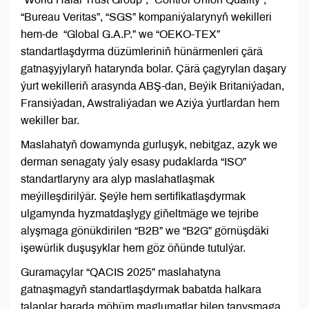
“Bureau Veritas”, “SGS” kompaniýalarynyň wekilleri
hem-de “Global G.A.P.” we “OEKO-TEX”
standartlaşdyrma düzümleriniň hünärmenleri çärä
gatnaşyjylaryň hatarynda bolar. Çärä çagyrylan daşary
ýurt wekilleriň arasynda ABŞ-dan, Beýik Britaniýadan,
Fransiýadan, Awstraliýadan we Aziýa ýurtlardan hem
wekiller bar.
Maslahatyň dowamynda gurluşyk, nebitgaz, azyk we
derman senagaty ýaly esasy pudaklarda “ISO”
standartlaryny ara alyp maslahatlaşmak
meýilleşdirilýär. Şeýle hem sertifikatlaşdyrmak
ulgamynda hyzmatdaşlygy giňeltmäge we tejribe
alyşmaga gönükdirilen “B2B” we “B2G” görnüşdäki
işewürlik duşuşyklar hem göz öňünde tutulýar.
Guramaçylar “QACIS 2025” maslahatyna
gatnaşmagyň standartlaşdyrmak babatda halkara
talaplar barada möhüm maglumatlar bilen tanyşmaga