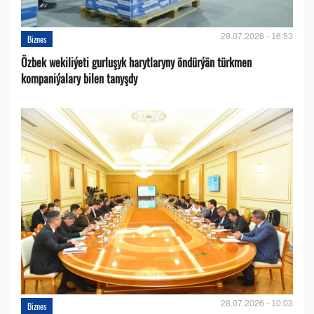
28.07.2026 - 16:53
Biznes
Özbek wekiliýeti gurluşyk harytlaryny öndürýän türkmen
kompaniýalary bilen tanyşdy
28.07.2026 - 10:03
Biznes