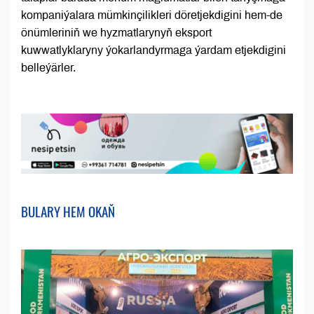
kompaniýalara mümkinçilikleri döretjekdigini hem-de
önümleriniň we hyzmatlarynyň eksport
kuwwatlyklaryny ýokarlandyrmaga ýardam etjekdigini
belleýärler.
BULARY HEM OKAŇ