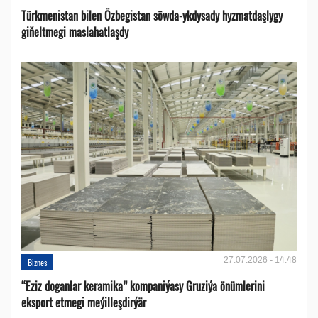
Türkmenistan bilen Özbegistan söwda-ykdysady hyzmatdaşlygy
giňeltmegi maslahatlaşdy
27.07.2026 - 14:48
Biznes
“Eziz doganlar keramika” kompaniýasy Gruziýa önümlerini
eksport etmegi meýilleşdirýär