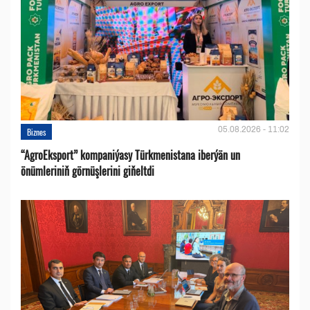
05.08.2026 - 11:02
Biznes
“AgroEksport” kompaniýasy Türkmenistana iberýän un
önümleriniň görnüşlerini giňeltdi