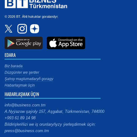
© 2026 BT. Ähli hukuklar goralandyr.
EDARA
Biz barada
Düzgünler we şertler
Şahsy maglumatlaryň goragy
Habarlaşmak üçin
HABARLAŞMAK ÜÇIN
info@business.com.tm
A.Nyýazow şaýoly 157, Aşgabat, Türkmenistan, 744000
+993 61 89 14 98
Bildirişleriňizi we iş orunlaryňyzy ýerleşdirmek üçin:
press@business.com.tm