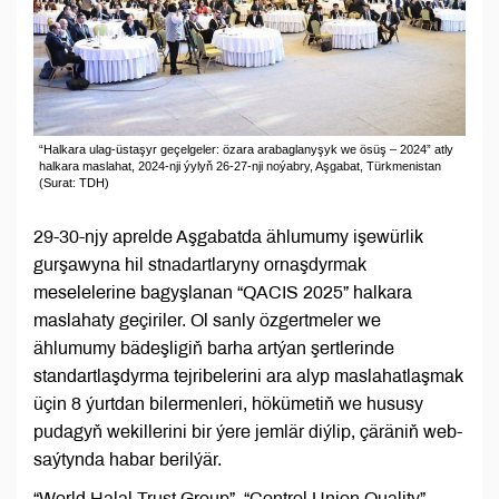
“Halkara ulag-üstaşyr geçelgeler: özara arabaglanyşyk we ösüş – 2024” atly
halkara maslahat, 2024-nji ýylyň 26-27-nji noýabry, Aşgabat, Türkmenistan
(Surat: TDH)
29-30-njy aprelde Aşgabatda ählumumy işewürlik
gurşawyna hil stnadartlaryny ornaşdyrmak
meselelerine bagyşlanan “QACIS 2025” halkara
maslahaty geçiriler. Ol sanly özgertmeler we
ählumumy bädeşligiň barha artýan şertlerinde
standartlaşdyrma tejribelerini ara alyp maslahatlaşmak
üçin 8 ýurtdan bilermenleri, hökümetiň we hususy
pudagyň wekillerini bir ýere jemlär diýlip, çäräniň web-
saýtynda habar berilýär.
“World Halal Trust Group”, “Control Union Quality”,