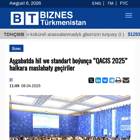
Awgust 6, 2026
ENG
TM
РУС
Toggl
navig
$12935,18
Buýan köküniň arassalanmadyk glisirrizin turşusy (t.)
TDHÇMB
Biznes
Aşgabatda hil we standart boýunça “QACIS 2025”
halkara maslahaty geçiriler
BT
11:09
08.04.2025