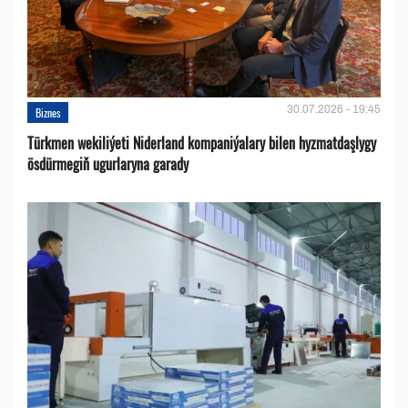
30.07.2026 - 19:45
Biznes
Türkmen wekiliýeti Niderland kompaniýalary bilen hyzmatdaşlygy
ösdürmegiň ugurlaryna garady