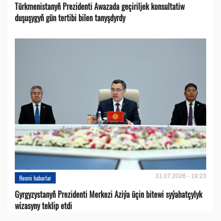
Türkmenistanyň Prezidenti Awazada geçiriljek konsultatiw
duşuşygyň gün tertibi bilen tanyşdyrdy
31.07.2026 - 19:23
Resmi habarlar
Gyrgyzystanyň Prezidenti Merkezi Aziýa üçin bitewi syýahatçylyk
wizasyny teklip etdi