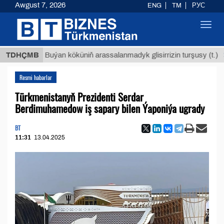
Awgust 7, 2026
ENG
TM
РУС
Toggl
navig
$1293
TDHÇMB
Buýan köküniň arassalanmadyk glisirrizin turşusy (t.)
Resmi habarlar
Türkmenistanyň Prezidenti Serdar
Berdimuhamedow iş sapary bilen Ýaponiýa ugrady
BT
11:31
13.04.2025