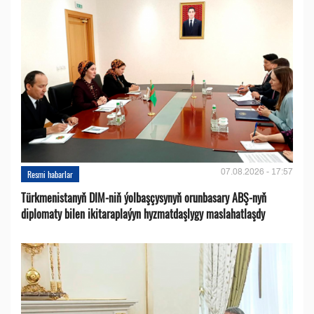
07.08.2026 - 17:57
Resmi habarlar
Türkmenistanyň DIM-niň ýolbaşçysynyň orunbasary ABŞ-nyň
diplomaty bilen ikitaraplaýyn hyzmatdaşlygy maslahatlaşdy