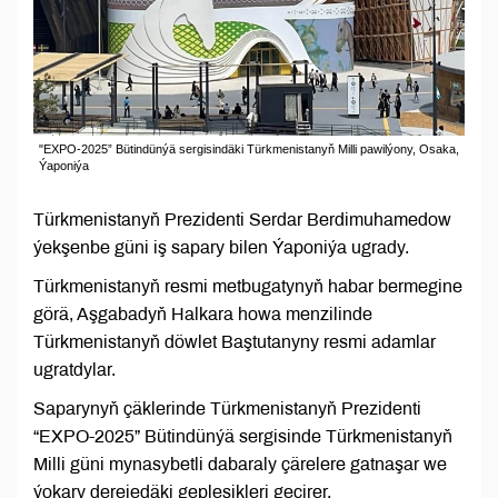
"EXPO-2025” Bütindünýä sergisindäki Türkmenistanyň Milli pawilýony, Osaka,
Ýaponiýa
Türkmenistanyň Prezidenti Serdar Berdimuhamedow
ýekşenbe güni iş sapary bilen Ýaponiýa ugrady.
Türkmenistanyň resmi metbugatynyň habar bermegine
görä, Aşgabadyň Halkara howa menzilinde
Türkmenistanyň döwlet Baştutanyny resmi adamlar
ugratdylar.
Saparynyň çäklerinde Türkmenistanyň Prezidenti
“EXPO-2025” Bütindünýä sergisinde Türkmenistanyň
Milli güni mynasybetli dabaraly çärelere gatnaşar we
ýokary derejedäki gepleşikleri geçirer.