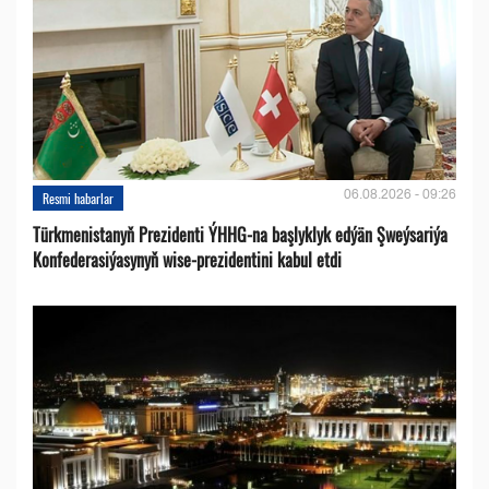
06.08.2026 - 09:26
Resmi habarlar
Türkmenistanyň Prezidenti ÝHHG-na başlyklyk edýän Şweýsariýa
Konfederasiýasynyň wise-prezidentini kabul etdi