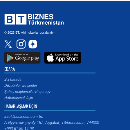
© 2026 BT. Ähli hukuklar goralandyr.
EDARA
Biz barada
Düzgünler we şertler
Şahsy maglumatlaryň goragy
Habarlaşmak üçin
HABARLAŞMAK ÜÇIN
info@business.com.tm
A.Nyýazow şaýoly 157, Aşgabat, Türkmenistan, 744000
+993 61 89 14 98