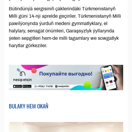
Bütindünýä sergisiniň çäklerindäki Türkmenistanyň
Milli güni 14-nji aprelde geçiriler. Türkmenistanyň Milli
pawilýonynda ýurduň medeni gymmatlyklary, el
halylary, senagat önümleri, Garaşsyzlyk ýyllarynda
ýeten sepgitleri hem-de milli tagamlary we sowgatlyk
harytlar görkeziler.
BULARY HEM OKAŇ