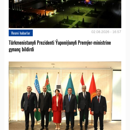
02.08.2026 - 16:57
Resmi habarlar
Türkmenistanyň Prezidenti Ýaponiýanyň Premýer-ministrine
gynanç bildirdi