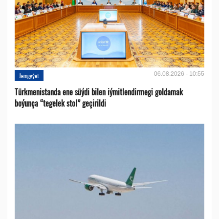
06.08.2026 - 10:55
Jemgyýet
Türkmenistanda ene süýdi bilen iýmitlendirmegi goldamak
boýunça “tegelek stol” geçirildi