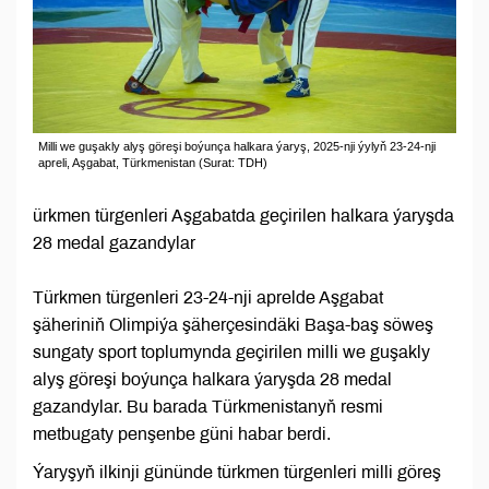
Milli we guşakly alyş göreşi boýunça halkara ýaryş, 2025-nji ýylyň 23-24-nji
apreli, Aşgabat, Türkmenistan (Surat: TDH)
ürkmen türgenleri Aşgabatda geçirilen halkara ýaryşda
28 medal gazandylar
Türkmen türgenleri 23-24-nji aprelde Aşgabat
şäheriniň Olimpiýa şäherçesindäki Başa-baş söweş
sungaty sport toplumynda geçirilen milli we guşakly
alyş göreşi boýunça halkara ýaryşda 28 medal
gazandylar. Bu barada Türkmenistanyň resmi
metbugaty penşenbe güni habar berdi.
Ýaryşyň ilkinji gününde türkmen türgenleri milli göreş