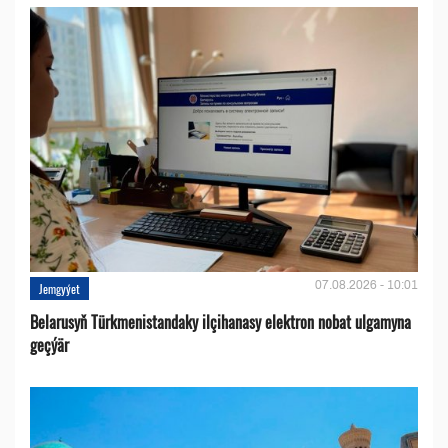
07.08.2026 - 10:01
Jemgyýet
Belarusyň Türkmenistandaky ilçihanasy elektron nobat ulgamyna
geçýär