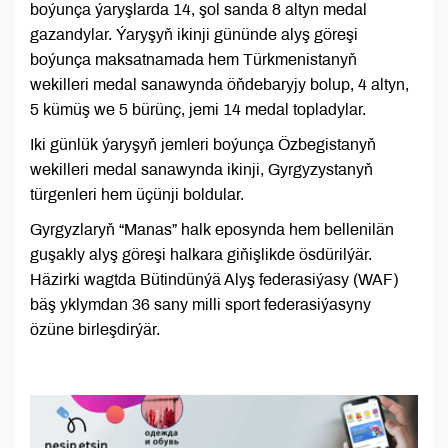
boýunça ýaryşlarda 14, şol sanda 8 altyn medal
gazandylar. Ýaryşyň ikinji gününde alyş göreşi
boýunça maksatnamada hem Türkmenistanyň
wekilleri medal sanawynda öňdebaryjy bolup, 4 altyn,
5 kümüş we 5 bürünç, jemi 14 medal topladylar.
Iki günlük ýaryşyň jemleri boýunça Özbegistanyň
wekilleri medal sanawynda ikinji, Gyrgyzystanyň
türgenleri hem üçünji boldular.
Gyrgyzlaryň “Manas” halk eposynda hem bellenilän
guşakly alyş göreşi halkara giňişlikde ösdürilýär.
Häzirki wagtda Bütindünýä Alyş federasiýasy (WAF)
bäş yklymdan 36 sany milli sport federasiýasyny
özüne birleşdirýär.