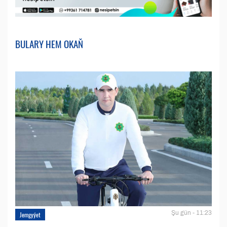
BULARY HEM OKAŇ
Şu gün - 11:23
Jemgyýet