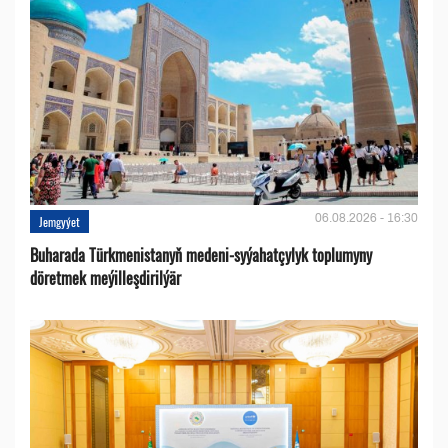
06.08.2026 - 16:30
Jemgyýet
Buharada Türkmenistanyň medeni-syýahatçylyk toplumyny
döretmek meýilleşdirilýär