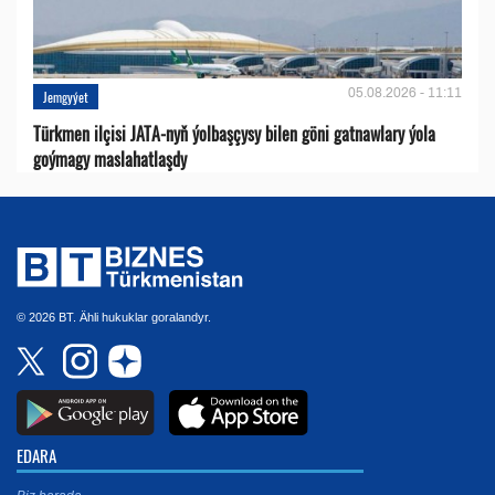
05.08.2026 - 11:11
Jemgyýet
Türkmen ilçisi JATA-nyň ýolbaşçysy bilen göni gatnawlary ýola
goýmagy maslahatlaşdy
© 2026 BT. Ähli hukuklar goralandyr.
EDARA