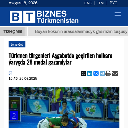
Awgust 8, 2026
ENG
TM
РУС
Toggl
navig
ТМТ
$1
TDHÇMB
Buýan köküniň arassalanmadyk glisirrizin turşusy (t.)
Jemgyýet
Türkmen türgenleri Aşgabatda geçirilen halkara
ýaryşda 28 medal gazandylar
BT
10:40
25.04.2025