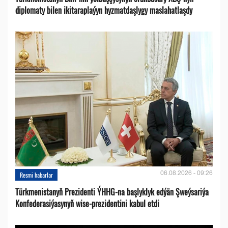
diplomaty bilen ikitaraplaýyn hyzmatdaşlygy maslahatlaşdy
06.08.2026 - 09:26
Resmi habarlar
Türkmenistanyň Prezidenti ÝHHG-na başlyklyk edýän Şweýsariýa
Konfederasiýasynyň wise-prezidentini kabul etdi