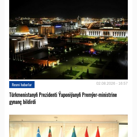
02.08.2026 - 16:57
Resmi habarlar
Türkmenistanyň Prezidenti Ýaponiýanyň Premýer-ministrine
gynanç bildirdi