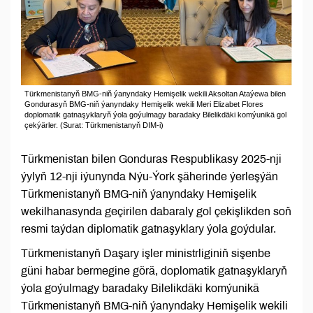
Türkmenistanyň BMG-niň ýanyndaky Hemişelik wekili Aksoltan Ataýewa bilen
Gondurasyň BMG-niň ýanyndaky Hemişelik wekili Meri Elizabet Flores
doplomatik gatnaşyklaryň ýola goýulmagy baradaky Bilelikdäki komýunikä gol
çekýärler. (Surat: Türkmenistanyň DIM-i)
Türkmenistan bilen Gonduras Respublikasy 2025-nji
ýylyň 12-nji iýunynda Nýu-Ýork şäherinde ýerleşýän
Türkmenistanyň BMG-niň ýanyndaky Hemişelik
wekilhanasynda geçirilen dabaraly gol çekişlikden soň
resmi taýdan diplomatik gatnaşyklary ýola goýdular.
Türkmenistanyň Daşary işler ministrliginiň sişenbe
güni habar bermegine görä, doplomatik gatnaşyklaryň
ýola goýulmagy baradaky Bilelikdäki komýunikä
Türkmenistanyň BMG-niň ýanyndaky Hemişelik wekili