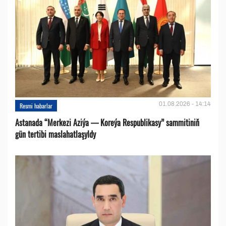
01.08.2026 - 14:14
Resmi habarlar
Astanada “Merkezi Aziýa — Koreýa Respublikasy” sammitiniň
gün tertibi maslahatlaşyldy