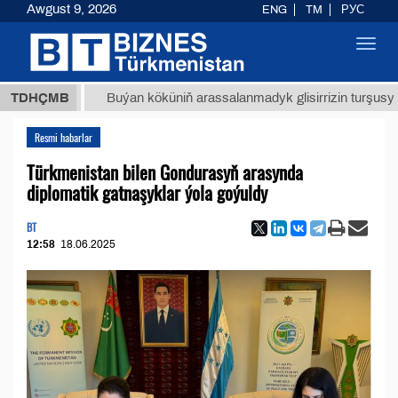
Awgust 9, 2026
ENG
TM
РУС
Toggl
navig
ТМТ
$1
TDHÇMB
Buýan köküniň arassalanmadyk glisirrizin turşusy (t.)
Resmi habarlar
Türkmenistan bilen Gondurasyň arasynda
diplomatik gatnaşyklar ýola goýuldy
BT
12:58
18.06.2025