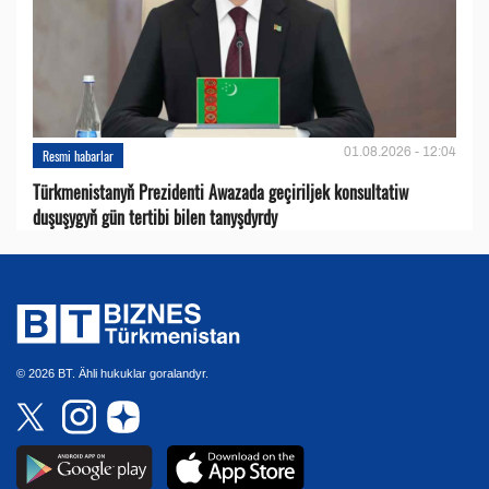
01.08.2026 - 12:04
Resmi habarlar
Türkmenistanyň Prezidenti Awazada geçiriljek konsultatiw
duşuşygyň gün tertibi bilen tanyşdyrdy
© 2026 BT. Ähli hukuklar goralandyr.