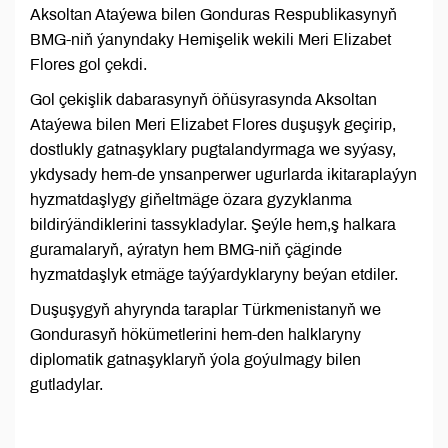
Aksoltan Ataýewa bilen Gonduras Respublikasynyň
BMG-niň ýanyndaky Hemişelik wekili Meri Elizabet
Flores gol çekdi.
Gol çekişlik dabarasynyň öňüsyrasynda Aksoltan
Ataýewa bilen Meri Elizabet Flores duşuşyk geçirip,
dostlukly gatnaşyklary pugtalandyrmaga we syýasy,
ykdysady hem-de ynsanperwer ugurlarda ikitaraplaýyn
hyzmatdaşlygy giňeltmäge özara gyzyklanma
bildirýändiklerini tassykladylar. Şeýle hem,ş halkara
guramalaryň, aýratyn hem BMG-niň çäginde
hyzmatdaşlyk etmäge taýýardyklaryny beýan etdiler.
Duşuşygyň ahyrynda taraplar Türkmenistanyň we
Gondurasyň hökümetlerini hem-den halklaryny
diplomatik gatnaşyklaryň ýola goýulmagy bilen
gutladylar.