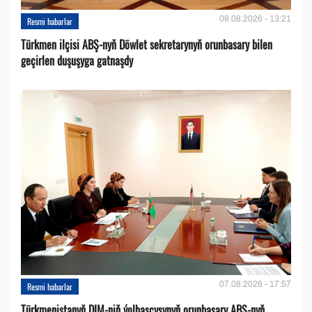
08.08.2026 - 13:21
Resmi habarlar
Türkmen ilçisi ABŞ-nyň Döwlet sekretarynyň orunbasary bilen
geçirlen duşuşyga gatnaşdy
07.08.2026 - 17:57
Resmi habarlar
Türkmenistanyň DIM-niň ýolbaşçysynyň orunbasary ABŞ-nyň