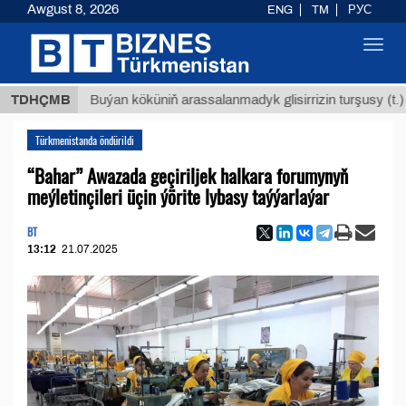
Awgust 8, 2026
ENG
TM
РУС
Toggl
navig
$12935
TDHÇMB
Buýan köküniň arassalanmadyk glisirrizin turşusy (t.)
Türkmenistanda öndürildi
“Bahar” Awazada geçiriljek halkara forumynyň
meýletinçileri üçin ýörite lybasy taýýarlaýar
BT
13:12
21.07.2025