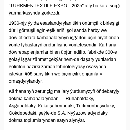
“TURKMENTEXTILE EXPO—2025” atly halkara sergi-
ýarmarkasynda görkezdi.
1936-njy ýylda esaslandyrylan tikin önümçilik birleşigi
dürli görnüşli egin-eşikleriň, şol sanda harby we
döwlet edara-kärhanalarynyň işgärleri üçin niýetlenen
ýörite lybaslaryň öndürilişine ýöriteleşendir. Kärhana
döwrebap enjamlar bilen üpjün edilip, fabrikde 300-e
golaý işgär zähmet çekýär hem-de daşary ýurtlardan
getirilen häzirki zaman tehnologiýasy esasynda
işleýän 405 sany tikin we biçimçilik enjamlary
ornaşdyrylandyr.
Kärhananyň zerur çig mallary ýurdumyzyň öňdebaryjy
dokma kärhanalaryndan — Ruhabatdaky,
Aşgabatdaky, Kaka şäherindäki, Türkmenbaşydaky,
Gökdepedäki, şeýle-de S.A. Nyýazow adyndaky
dokma toplumlaryndan satyn alynýar.