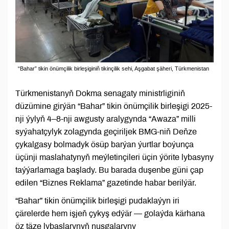
“Bahar” tikin önümçilik birleşiginiň tikinçilik sehi, Aşgabat şäheri, Türkmenistan
Türkmenistanyň Dokma senagaty ministrliginiň
düzümine girýän “Bahar” tikin önümçilik birleşigi 2025-
nji ýylyň 4–8-nji awgusty aralygynda “Awaza” milli
syýahatçylyk zolagynda geçiriljek BMG-niň Deňze
çykalgasy bolmadyk ösüp barýan ýurtlar boýunça
üçünji maslahatynyň meýletinçileri üçin ýörite lybasyny
taýýarlamaga başlady. Bu barada duşenbe güni çap
edilen “Biznes Reklama” gazetinde habar berilýär.
“Bahar” tikin önümçilik birleşigi pudaklaýyn iri
çärelerde hem işjeň çykyş edýär — golaýda kärhana
öz täze lybaslarynyň nusgalaryny