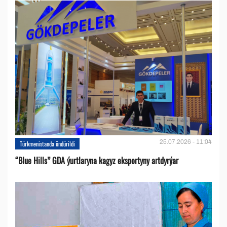
25.07.2026 - 11:04
Türkmenistanda öndürildi
“Blue Hills” GDA ýurtlaryna kagyz eksportyny artdyrýar