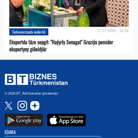
17.07.2026 - 10:35
Türkmenistanda öndürildi
Eksportda täze sepgit: "Haýyrly Senagat" Gruziýa pomidor
eksportyny giňeldýär
© 2026 BT. Ähli hukuklar goralandyr.
EDARA