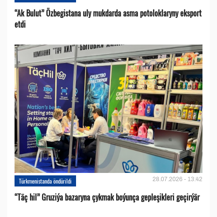
“Ak Bulut” Özbegistana uly mukdarda asma potoloklaryny eksport
etdi
28.07.2026 - 13:42
Türkmenistanda öndürildi
“Täç hil” Gruziýa bazaryna çykmak boýunça gepleşikleri geçirýär