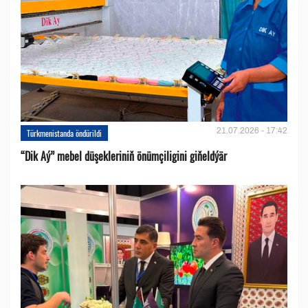
21.07.2026 - 17:42
Türkmenistanda öndürildi
“Dik Aý” mebel düşekleriniň önümçiligini giňeldýär