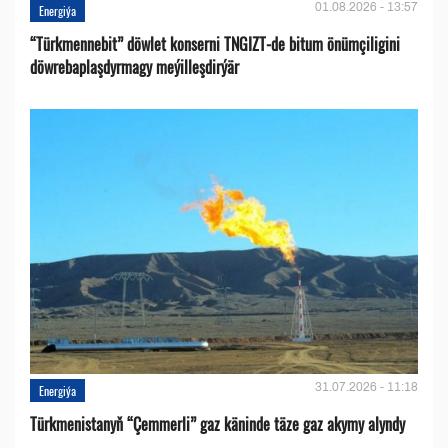
01.08.2026 - 13:57
Energiýa
“Türkmennebit” döwlet konserni TNGIZT-de bitum önümçiligini
döwrebaplaşdyrmagy meýilleşdirýär
31.07.2026 - 11:18
Energiýa
Türkmenistanyň “Çemmerli” gaz käninde täze gaz akymy alyndy