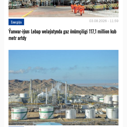
03.08.2026 - 11:59
Energiýa
Ýanwar-iýun: Lebap welaýatynda gaz önümçiligi 117,1 million kub
metr artdy