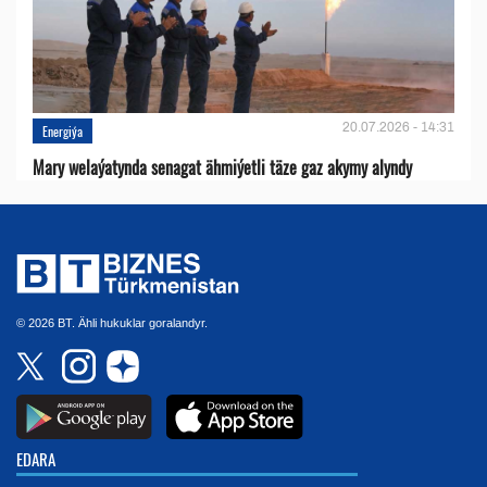
20.07.2026 - 14:31
Energiýa
Mary welaýatynda senagat ähmiýetli täze gaz akymy alyndy
© 2026 BT. Ähli hukuklar goralandyr.
EDARA