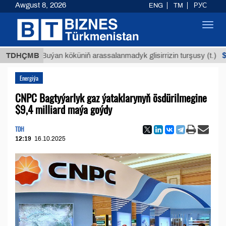
Awgust 8, 2026
ENG
TM
РУС
Toggl
navig
$12935
TDHÇMB
Buýan köküniň arassalanmadyk glisirrizin turşusy (t.)
Energiýa
CNPC Bagtyýarlyk gaz ýataklarynyň ösdürilmegine
$9,4 milliard maýa goýdy
TDH
12:19
16.10.2025