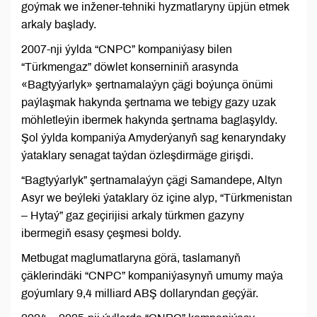
goýmak we inžener-tehniki hyzmatlaryny üpjün etmek
arkaly başlady.
2007-nji ýylda “CNPC” kompaniýasy bilen
“Türkmengaz” döwlet konserniniň arasynda
«Bagtyýarlyk» şertnamalaýyn çägi boýunça önümi
paýlaşmak hakynda şertnama we tebigy gazy uzak
möhletleýin ibermek hakynda şertnama baglaşyldy.
Şol ýylda kompaniýa Amyderýanyň sag kenaryndaky
ýataklary senagat taýdan özleşdirmäge girişdi.
“Bagtyýarlyk” şertnamalaýyn çägi Samandepe, Altyn
Asyr we beýleki ýataklary öz içine alyp, “Türkmenistan
– Hytaý” gaz geçirijisi arkaly türkmen gazyny
ibermegiň esasy çeşmesi boldy.
Metbugat maglumatlaryna görä, taslamanyň
çäklerindäki “CNPC” kompaniýasynyň umumy maýa
goýumlary 9,4 milliard ABŞ dollaryndan geçýär.