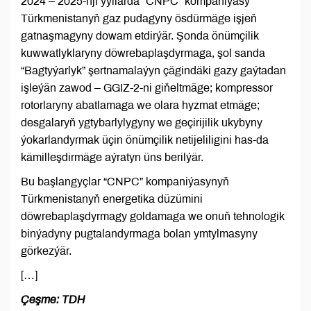
2024 – 2025-nji ýyllarda “CNPC” kompaniýasy
Türkmenistanyň gaz pudagyny ösdürmäge işjeň
gatnaşmagyny dowam etdirýär. Şonda önümçilik
kuwwatlyklaryny döwrebaplaşdyrmaga, şol sanda
“Bagtyýarlyk” şertnamalaýyn çägindäki gazy gaýtadan
işleýän zawod – GGIZ-2-ni giňeltmäge; kompressor
rotorlaryny abatlamaga we olara hyzmat etmäge;
desgalaryň ygtybarlylygyny we geçirijilik ukybyny
ýokarlandyrmak üçin önümçilik netijeliligini has-da
kämilleşdirmäge aýratyn üns berilýär.
Bu başlangyçlar “CNPC” kompaniýasynyň
Türkmenistanyň energetika düzümini
döwrebaplaşdyrmagy goldamaga we onuň tehnologik
binýadyny pugtalandyrmaga bolan ymtylmasyny
görkezýär.
[…]
Çeşme: TDH