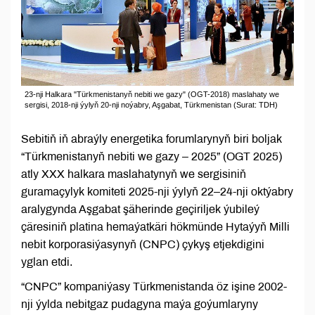
23-nji Halkara "Türkmenistanyň nebiti we gazy" (OGT-2018) maslahaty we
sergisi, 2018-nji ýylyň 20-nji noýabry, Aşgabat, Türkmenistan (Surat: TDH)
Sebitiň iň abraýly energetika forumlarynyň biri boljak
“Türkmenistanyň nebiti we gazy – 2025” (OGT 2025)
atly XXX halkara maslahatynyň we sergisiniň
guramaçylyk komiteti 2025-nji ýylyň 22–24-nji oktýabry
aralygynda Aşgabat şäherinde geçiriljek ýubileý
çäresiniň platina hemaýatkäri hökmünde Hytaýyň Milli
nebit korporasiýasynyň (CNPC) çykyş etjekdigini
yglan etdi.
“CNPC” kompaniýasy Türkmenistanda öz işine 2002-
nji ýylda nebitgaz pudagyna maýa goýumlaryny