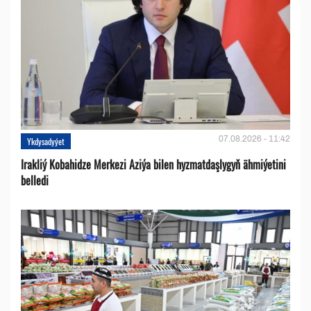
07.08.2026 - 11:42
Ykdysadyýet
Irakliý Kobahidze Merkezi Aziýa bilen hyzmatdaşlygyň ähmiýetini
belledi