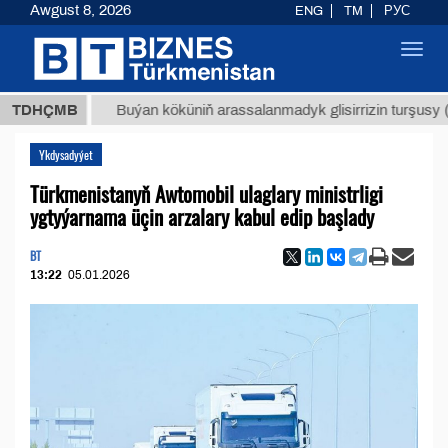
Awgust 8, 2026
ENG
TM
РУС
Toggl
navig
МТ
$12
TDHÇMB
Buýan köküniň arassalanmadyk glisirrizin turşusy (t.)
Ykdysadyýet
Türkmenistanyň Awtomobil ulaglary ministrligi
ygtyýarnama üçin arzalary kabul edip başlady
BT
13:22
05.01.2026