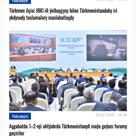
Ykdysadyýet
Türkmen ilçisi JBIC-iň ýolbaşçysy bilen Türkmenistandaky iri
ykdysady taslamalary maslahatlaşdy
29.07.2026 - 14:34
Ykdysadyýet
Aşgabatda 1–2-nji oktýabrda Türkmenistanyň maýa goýum forumy
geçiriler