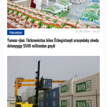
05.08.2026 - 14:35
Ykdysadyýet
Ýanwar-iýun: Türkmenistan bilen Özbegistanyň arasyndaky söwda
dolanyşygy $598 milliondan geçdi