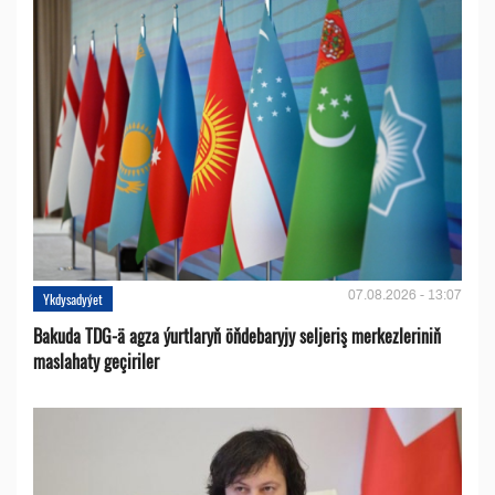
07.08.2026 - 13:07
Ykdysadyýet
Bakuda TDG-ä agza ýurtlaryň öňdebaryjy seljeriş merkezleriniň
maslahaty geçiriler