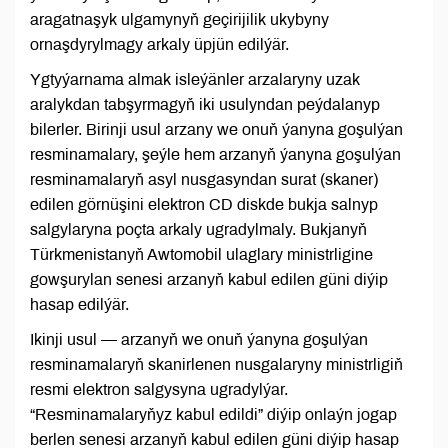
aragatnaşyk ulgamynyň geçirijilik ukybyny
ornaşdyrylmagy arkaly üpjün edilýär.
Ygtyýarnama almak isleýänler arzalaryny uzak
aralykdan tabşyrmagyň iki usulyndan peýdalanyp
bilerler. Birinji usul arzany we onuň ýanyna goşulýan
resminamalary, şeýle hem arzanyň ýanyna goşulýan
resminamalaryň asyl nusgasyndan surat (skaner)
edilen görnüşini elektron CD diskde bukja salnyp
salgylaryna poçta arkaly ugradylmaly. Bukjanyň
Türkmenistanyň Awtomobil ulaglary ministrligine
gowşurylan senesi arzanyň kabul edilen güni diýip
hasap edilýär.
Ikinji usul — arzanyň we onuň ýanyna goşulýan
resminamalaryň skanirlenen nusgalaryny ministrligiň
resmi elektron salgysyna ugradylýar.
“Resminamalaryňyz kabul edildi” diýip onlaýn jogap
berlen senesi arzanyň kabul edilen güni diýip hasap