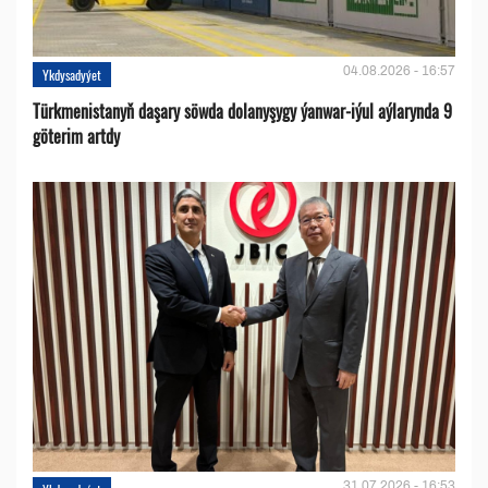
04.08.2026 - 16:57
Ykdysadyýet
Türkmenistanyň daşary söwda dolanyşygy ýanwar-iýul aýlarynda 9
göterim artdy
31.07.2026 - 16:53