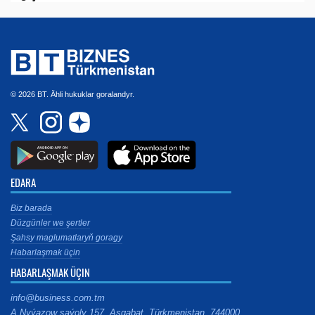
© 2026 BT. Ähli hukuklar goralandyr.
EDARA
Biz barada
Düzgünler we şertler
Şahsy maglumatlaryň goragy
Habarlaşmak üçin
HABARLAŞMAK ÜÇIN
info@business.com.tm
A.Nyýazow şaýoly 157, Aşgabat, Türkmenistan, 744000