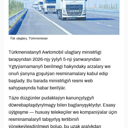
Ýük ulaglary, Türkmenistan
Türkmenistanyň Awtomobil ulaglary ministrligi
tarapyndan 2026-njy ýylyň 5-nji ýanwaryndan
Ygtyýarnamanyň berilmegi hakyndaky arzalary we
onuň ýanyna goşulýan resminamalary kabul edip
başlady. Bu barada ministrligiň resmi web
sahypasynda habar berilýär.
Täze düzgünler pudaklaýyn kanunçylygyň
döwrebaplaşdyrylmagy bilen baglanyşyklydyr. Esasy
üýtgeşme — hususy telekeçiler we kompaniýalar üçin
resminamalaryň tabşyrlyş tertibiniň
ýönekeýleşdirilmegi bolup, bu uzak aralykdan