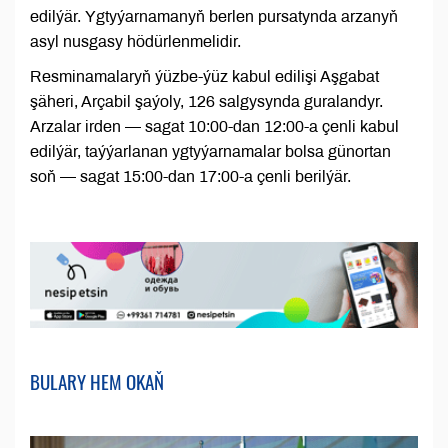
edilýär. Ygtyýarnamanyň berlen pursatynda arzanyň
asyl nusgasy hödürlenmelidir.
Resminamalaryň ýüzbe-ýüz kabul edilişi Aşgabat
şäheri, Arçabil şaýoly, 126 salgysynda guralandyr.
Arzalar irden — sagat 10:00-dan 12:00-a çenli kabul
edilýär, taýýarlanan ygtyýarnamalar bolsa günortan
soň — sagat 15:00-dan 17:00-a çenli berilýär.
BULARY HEM OKAŇ