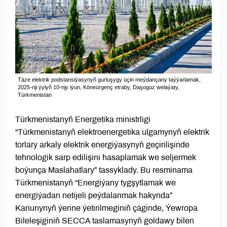
Täze elektrik podstansiýasynyň gurluşygy üçin meýdançany taýýarlamak,
2025-nji ýylyň 10-njy iýun, Köneürgenç etraby, Daşoguz welaýaty,
Türkmenistan
Türkmenistanyň Energetika ministrligi
“Türkmenistanyň elektroenergetika ulgamynyň elektrik
torlary arkaly elektrik energiýasynyň geçirilişinde
tehnologik sarp edilişini hasaplamak we seljermek
boýunça Maslahatlary” tassyklady. Bu resminama
Türkmenistanyň “Energiýany tygşytlamak we
energiýadan netijeli peýdalanmak hakynda”
Kanunynyň ýerine ýetirilmeginiň çäginde, Ýewropa
Bileleşiginiň SECCA taslamasynyň goldawy bilen