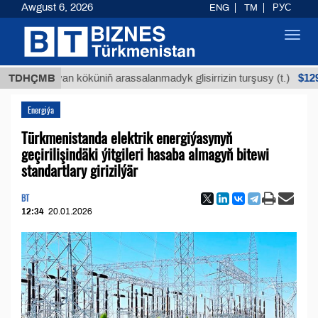
Awgust 6, 2026
ENG
TM
РУС
Toggl
navig
$12935,18
Buýan köküniň arassalanmadyk glisirrizin turşusy (t.)
TDHÇMB
Energiýa
Türkmenistanda elektrik energiýasynyň
geçirilişindäki ýitgileri hasaba almagyň bitewi
standartlary girizilýär
BT
12:34
20.01.2026