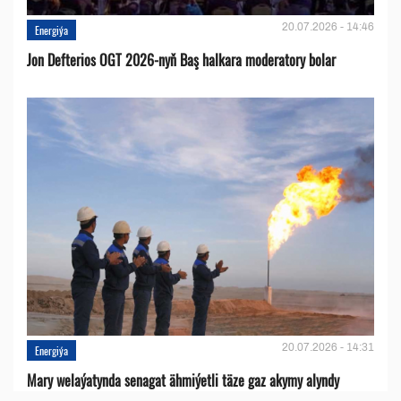
20.07.2026 - 14:46
Energiýa
Jon Defterios OGT 2026-nyň Baş halkara moderatory bolar
20.07.2026 - 14:31
Energiýa
Mary welaýatynda senagat ähmiýetli täze gaz akymy alyndy