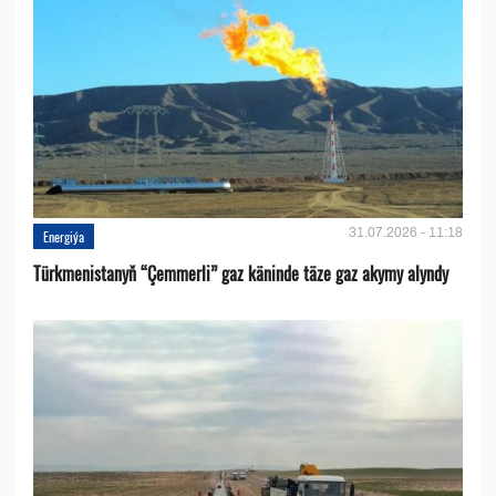
31.07.2026 - 11:18
Energiýa
Türkmenistanyň “Çemmerli” gaz käninde täze gaz akymy alyndy