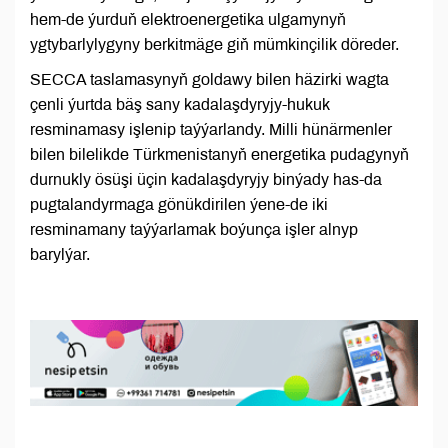
hem-de ýurduň elektroenergetika ulgamynyň
ygtybarlylygyny berkitmäge giň mümkinçilik döreder.
SECCA taslamasynyň goldawy bilen häzirki wagta
çenli ýurtda bäş sany kadalaşdyryjy-hukuk
resminamasy işlenip taýýarlandy. Milli hünärmenler
bilen bilelikde Türkmenistanyň energetika pudagynyň
durnukly ösüşi üçin kadalaşdyryjy binýady has-da
pugtalandyrmaga gönükdirilen ýene-de iki
resminamany taýýarlamak boýunça işler alnyp
barylýar.