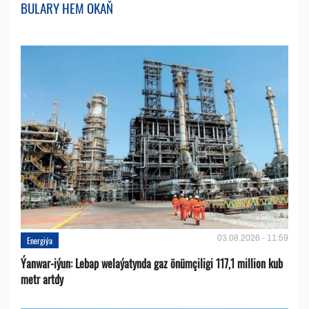
BULARY HEM OKAŇ
03.08.2026 - 11:59
Energiýa
Ýanwar-iýun: Lebap welaýatynda gaz önümçiligi 117,1 million kub
metr artdy