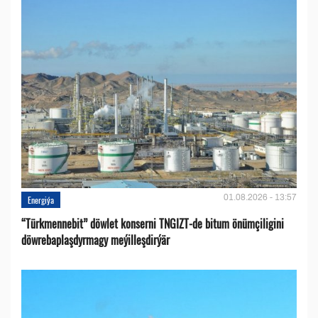
01.08.2026 - 13:57
Energiýa
“Türkmennebit” döwlet konserni TNGIZT-de bitum önümçiligini
döwrebaplaşdyrmagy meýilleşdirýär