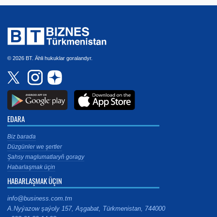
© 2026 BT. Ähli hukuklar goralandyr.
EDARA
Biz barada
Düzgünler we şertler
Şahsy maglumatlaryň goragy
Habarlaşmak üçin
HABARLAŞMAK ÜÇIN
info@business.com.tm
A.Nyýazow şaýoly 157, Aşgabat, Türkmenistan, 744000