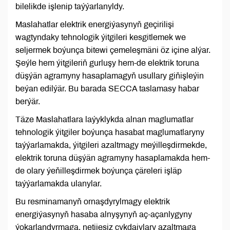
bilelikde işlenip taýýarlanyldy.
Maslahatlar elektrik energiýasynyň geçirilişi
wagtyndaky tehnologik ýitgileri kesgitlemek we
seljermek boýunça bitewi çemeleşmäni öz içine alýar.
Şeýle hem ýitgileriň gurluşy hem-de elektrik toruna
düşýän agramyny hasaplamagyň usullary giňişleýin
beýan edilýär. Bu barada SECCA taslamasy habar
berýär.
Täze Maslahatlara laýyklykda alnan maglumatlar
tehnologik ýitgiler boýunça hasabat maglumatlaryny
taýýarlamakda, ýitgileri azaltmagy meýilleşdirmekde,
elektrik toruna düşýän agramyny hasaplamakda hem-
de olary ýeňilleşdirmek boýunça çäreleri işläp
taýýarlamakda ulanylar.
Bu resminamanyň ornaşdyrylmagy elektrik
energiýasynyň hasaba alnyşynyň aç-açanlygyny
ýokarlandyrmaga, netijesiz çykdajylary azaltmaga