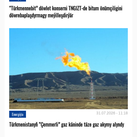
“Türkmennebit” döwlet konserni TNGIZT-de bitum önümçiligini
döwrebaplaşdyrmagy meýilleşdirýär
31.07.2026 - 11:18
Energiýa
Türkmenistanyň “Çemmerli” gaz käninde täze gaz akymy alyndy