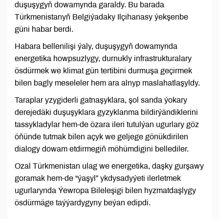
duşuşygyň dowamynda garaldy. Bu barada
Türkmenistanyň Belgiýadaky Ilçihanasy ýekşenbe
güni habar berdi.
Habara bellenilişi ýaly, duşuşygyň dowamynda
energetika howpsuzlygy, durnukly infrastrukturalary
ösdürmek we klimat gün tertibini durmuşa geçirmek
bilen bagly meseleler hem ara alnyp maslahatlaşyldy.
Taraplar yzygiderli gatnaşyklara, şol sanda ýokary
derejedäki duşuşyklara gyzyklanma bildirýändiklerini
tassykladylar hem-de özara ileri tutulýan ugurlary göz
öňünde tutmak bilen açyk we geljege gönükdirilen
dialogy dowam etdirmegiň möhümdigini bellediler.
Ozal Türkmenistan ulag we energetika, daşky gurşawy
goramak hem-de “ýaşyl” ykdysadyýeti ilerletmek
ugurlarynda Ýewropa Bileleşigi bilen hyzmatdaşlygy
ösdürmäge taýýardygyny beýan edipdi.