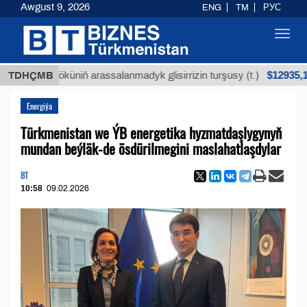
Awgust 9, 2026
ENG
TM
РУС
Toggl
navig
$12935,18
ýan köküniň arassalanmadyk glisirrizin turşusy (t.)
TDHÇMB
Energiýa
Türkmenistan we ÝB energetika hyzmatdaşlygynyň
mundan beýläk-de ösdürilmegini maslahatlaşdylar
BT
10:58
09.02.2026