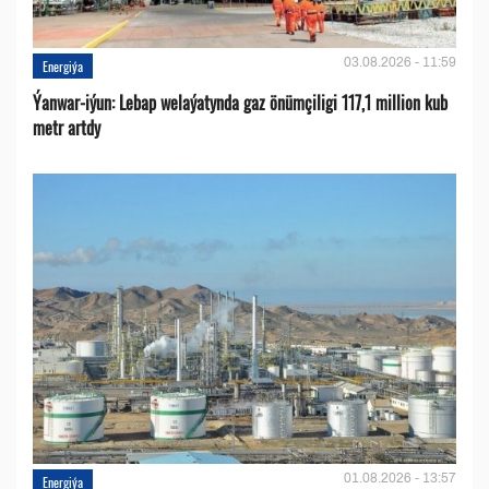
03.08.2026 - 11:59
Energiýa
Ýanwar-iýun: Lebap welaýatynda gaz önümçiligi 117,1 million kub
metr artdy
01.08.2026 - 13:57
Energiýa