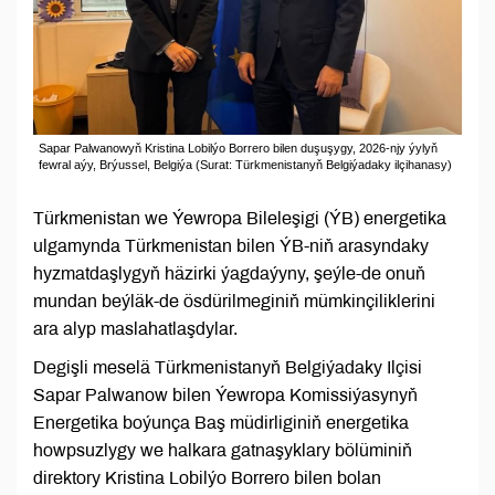
Sapar Palwanowyň Kristina Lobilýo Borrero bilen duşuşygy, 2026-njy ýylyň
fewral aýy, Brýussel, Belgiýa (Surat: Türkmenistanyň Belgiýadaky ilçihanasy)
Türkmenistan we Ýewropa Bileleşigi (ÝB) energetika
ulgamynda Türkmenistan bilen ÝB-niň arasyndaky
hyzmatdaşlygyň häzirki ýagdaýyny, şeýle-de onuň
mundan beýläk-de ösdürilmeginiň mümkinçiliklerini
ara alyp maslahatlaşdylar.
Degişli meselä Türkmenistanyň Belgiýadaky Ilçisi
Sapar Palwanow bilen Ýewropa Komissiýasynyň
Energetika boýunça Baş müdirliginiň energetika
howpsuzlygy we halkara gatnaşyklary bölüminiň
direktory Kristina Lobilýo Borrero bilen bolan