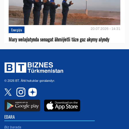
20.07.2026 - 14:31
Energiýa
Mary welaýatynda senagat ähmiýetli täze gaz akymy alyndy
© 2026 BT. Ähli hukuklar goralandyr.
EDARA
Biz barada