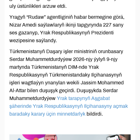
uly üstünlikleri arzuw etdi.
Yragyň “Rudaw” agentliginiň habar bermegine görä,
Nizar Amedi saýlawlaryň ikinji tapgyrynda 227 sany
ses gazanyp, Yrak Respublikasynyň Prezidenti
wezipesine saýlandy.
Türkmenistanyň Daşary işler ministriniň orunbasary
Serdar Muhammetdurdyýew 2026-njy ýylyň 9-njy
martynda Türkmenistanyň DIM-nde Yrak
Respublikasynyň Türkmenistandaky Ilçihanasynyň
işleri wagtlaýyn ynanylan wekili Jassim Mohammed
Al-Attar bilen duşuşyk geçirdi. Duşuşykda Serdar
Muhammetdurdyýew
Yrak tarapynyň Aşgabat
şäherinde Yrak Respublikasynyň Ilçihanasyny açmak
baradaky karary üçin minnetdarlyk
bildirdi.