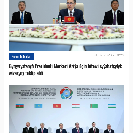
31.07.2026 - 19:23
Resmi habarlar
Gyrgyzystanyň Prezidenti Merkezi Aziýa üçin bitewi syýahatçylyk
wizasyny teklip etdi