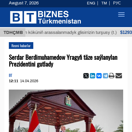
Awgust 7, 2026
ENG
TM
РУС
Toggl
navig
$12935,18
Buýan köküniň arassalanmadyk glisirrizin turşusy (t.)
TDHÇMB
Resmi habarlar
Serdar Berdimuhamedow Yragyň täze saýlanylan
Prezidentini gutlady
BT
12:11
14.04.2026