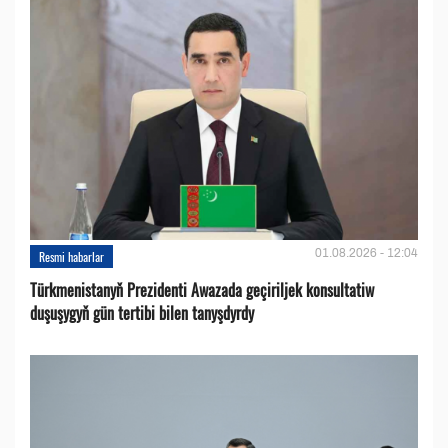
01.08.2026 - 12:04
Resmi habarlar
Türkmenistanyň Prezidenti Awazada geçiriljek konsultatiw
duşuşygyň gün tertibi bilen tanyşdyrdy