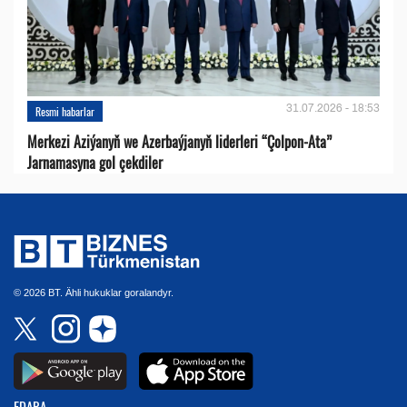
31.07.2026 - 18:53
Resmi habarlar
Merkezi Aziýanyň we Azerbaýjanyň liderleri “Çolpon-Ata”
Jarnamasyna gol çekdiler
© 2026 BT. Ähli hukuklar goralandyr.
EDARA