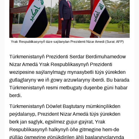
Yrak Respublikasynyň täze saýlanylan Prezidenti Nizar Amedi (Surat: AFP)
Türkmenistanyň Prezidenti Serdar Berdimuhamedow
Nizar Amedä Yrak Respublikasynyň Prezidenti
wezipesine saýlanylmagy mynasybetli tüýs ýürekden
gutlaglaryny we iň gowy arzuwlaryny iberdi. Bu barada
Türkmenistanyň resmi metbugaty duşenbe güni habar
berdi.
Türkmenistanyň Döwlet Baştutany mümkinçilikden
peýdalanyp, Prezident Nizar Amedä tüýs ýürekden
berk jan saglyk, egsilmez gujur-gaýrat, Yrak
Respublikasynyň halkynyň öňe gitmegine hem-de
gülläp ösmegine gönükdirilen ähli başlangyçlarynda