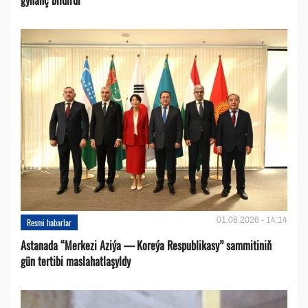
01.08.2026 - 14:14
Resmi habarlar
Astanada “Merkezi Aziýa — Koreýa Respublikasy” sammitiniň
gün tertibi maslahatlaşyldy