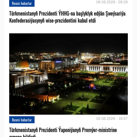
06.08.2026 - 09:26
Resmi habarlar
Türkmenistanyň Prezidenti ÝHHG-na başlyklyk edýän Şweýsariýa
Konfederasiýasynyň wise-prezidentini kabul etdi
02.08.2026 - 16:57
Resmi habarlar
Türkmenistanyň Prezidenti Ýaponiýanyň Premýer-ministrine
gynanç bildirdi