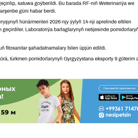
geçirilip, satuwa goýberildi. Bu barada RF-niň Weterinariýa we
çarşenbe güni habar berdi.
şynyň hünärmenleri 2026-njy ýylyň 14-nji aprelinde eltilen
geçirdiler. Laboratoriýa barlaglarynyň netijesinde pomidorlary
ň fitosanitar şahadatnamalary bilen üpjün edildi.
görä, türkmen pomidorlarynyň Gyrgyzystana eksporty 9 göterim a