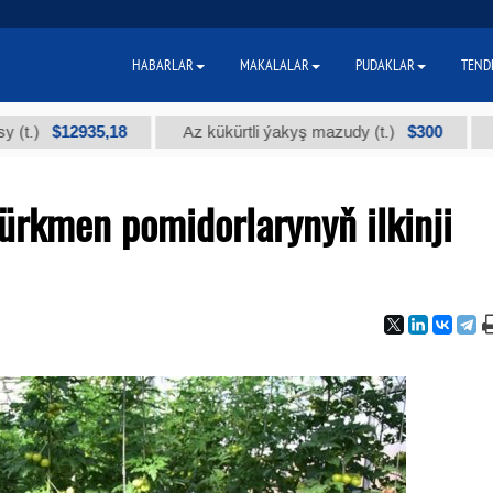
HABARLAR
MAKALALAR
PUDAKLAR
TEND
$12935,18
$300
Az kükürtli ýakyş mazudy (t.)
"А" kys
ürkmen pomidorlarynyň ilkinji