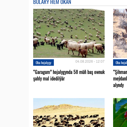
BULARY HEM OKAŇ
04.08.2026 - 12:07
Oba hojalygy
Oba hoja
“Garagum” hojalygynda 58 müň baş ownuk
“Şihman
şahly mal idedilýär
meýdanl
alyndy