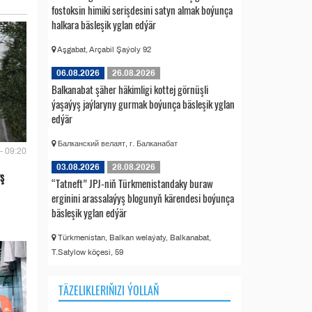
fostoksin himiki serişdesini satyn almak boýunça
halkara bäsleşik yglan edýär
Aşgabat, Arçabil Şaýoly 92
06.08.2026
26.08.2026
Balkanabat şäher häkimligi kottej görnüşli
ýaşaýyş jaýlaryny gurmak boýunça bäsleşik yglan
edýär
Балканский велаят, г. Балканабат
- 09:20
03.08.2026
28.08.2026
ş
“Tatneft” JPJ-niň Türkmenistandaky buraw
erginini arassalaýyş blogunyň kärendesi boýunça
bäsleşik yglan edýär
Türkmenistan, Balkan welaýaty, Balkanabat,
T.Satylow köçesi, 59
TÄZELIKLERIŇIZI ÝOLLAŇ