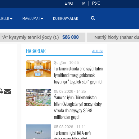
ENG
TM
РУС
ERLER
MAGLUMAT
KOTIROWKALAR
$86 000
ymly tehniki ýody (t.)
Natriý hlorly (nahar duzy) (t.)
HABARLAR
ÄHLISI
Şu gün - 10:55
Türkmenistanda ene süýdi bilen
iýmitlendirmegi goldamak
boýunça “tegelek stol” geçirildi
05.08.2026 - 14:35
Ýanwar-iýun: Türkmenistan
bilen Özbegistanyň arasyndaky
söwda dolanyşygy $598
milliondan geçdi
05.08.2026 - 11:11
Türkmen ilçisi JATA-nyň