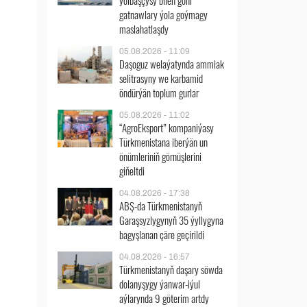
ýolbaşçysy bilen göni
gatnawlary ýola goýmagy
maslahatlaşdy
05.08.2026 - 11:09
Daşoguz welaýatynda ammiak
selitrasyny we karbamid
öndürýän toplum gurlar
05.08.2026 - 11:02
“AgroEksport” kompaniýasy
Türkmenistana iberýän un
önümleriniň görnüşlerini
giňeltdi
04.08.2026 - 17:38
ABŞ-da Türkmenistanyň
Garaşsyzlygynyň 35 ýyllygyna
bagyşlanan çäre geçirildi
04.08.2026 - 16:57
Türkmenistanyň daşary söwda
dolanyşygy ýanwar-iýul
aýlarynda 9 göterim artdy