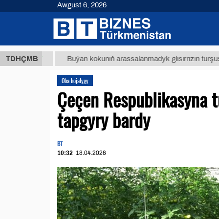
Awgust 6, 2026
8 ТМТ
TDHÇMB
Buýan köküniň arassalanmadyk glisirrizin turşusy (t.)
Oba hojalygy
Çeçen Respublikasyna t
tapgyry bardy
BT
10:32
18.04.2026