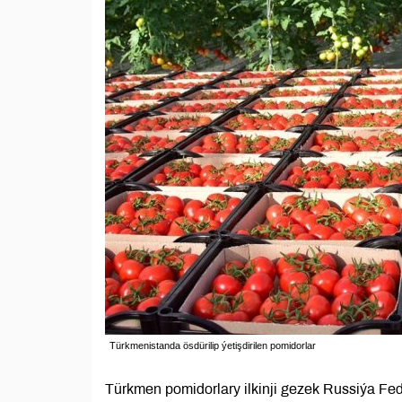
Türkmenistanda ösdürilip ýetişdirilen pomidorlar
Türkmen pomidorlary ilkinji gezek Russiýa Fe