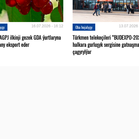
16.07.2026 - 16:12
13.07.2026 
lygy
Oba hojalygy
AGPJ ilkinji gezek GDA ýurtlaryna
Türkmen telekeçileri “BUDEXPO-20
any eksport eder
halkara gurluşyk sergisine gatnaşm
çagyrylýar