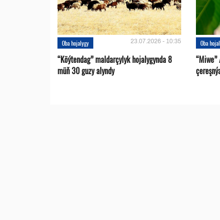
23.07.2026 - 10:35
Oba hojalygy
Oba hoja
“Köýtendag” maldarçylyk hojalygynda 8
“Miwe” 
müň 30 guzy alyndy
çereşný