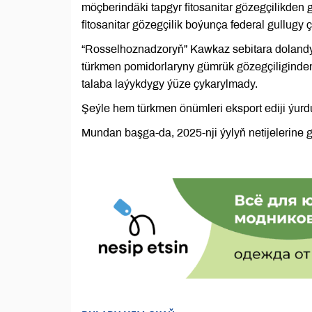
möçberindäki tapgyr fitosanitar gözegçilikden 
fitosanitar gözegçilik boýunça federal gullugy 
“Rosselhoznadzoryň” Kawkaz sebitara dolandyry
türkmen pomidorlaryny gümrük gözegçiliginden 
talaba laýykdygy ýüze çykarylmady.
Şeýle hem türkmen önümleri eksport ediji ýurdu
Mundan başga-da, 2025-nji ýylyň netijelerine 