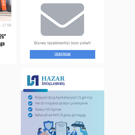
- 17:56
26”
aga
Biznes täzelikleriňizi bize ýollaň!
UGRATMAK