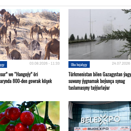
03.08.2026 - 11:33
24.07.2026 
lygy
Oba hojalygy
sur” we “Hanguýy” öri
Türkmenistan bilen Gazagystan ýagy
arynda 800-den gowrak köşek
suwuny ýygnamak boýunça synag
taslamasyny taýýarlaýar