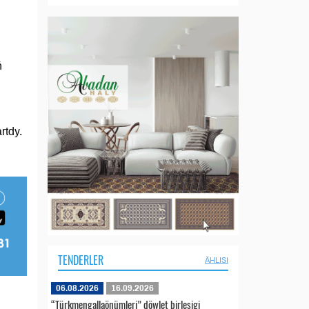
ň
rtdy.
TENDERLER
ÄHLISI
06.08.2026
16.09.2026
“Türkmengallaönümleri” döwlet birleşigi