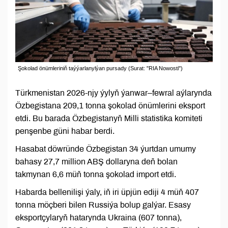
Şokolad önümleriniň taýýarlanylýan pursady (Surat: "RIA Nowosti")
Türkmenistan 2026-njy ýylyň ýanwar–fewral aýlarynda
Özbegistana 209,1 tonna şokolad önümlerini eksport
etdi. Bu barada Özbegistanyň Milli statistika komiteti
penşenbe güni habar berdi.
Hasabat döwründe Özbegistan 34 ýurtdan umumy
bahasy 27,7 million ABŞ dollaryna deň bolan
takmynan 6,6 müň tonna şokolad import etdi.
Habarda bellenilişi ýaly, iň iri üpjün ediji 4 müň 407
tonna möçberi bilen Russiýa bolup galýar. Esasy
eksportçylaryň hatarynda Ukraina (607 tonna),