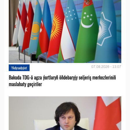
07.08.2026 - 13:07
Ykdysadyýet
Bakuda TDG-ä agza ýurtlaryň öňdebaryjy seljeriş merkezleriniň
maslahaty geçiriler