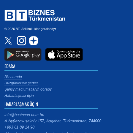
© 2026 BT. Ähli hukuklar goralandyr.
EDARA
Biz barada
Düzgünler we şertler
Şahsy maglumatlaryň goragy
Habarlaşmak üçin
HABARLAŞMAK ÜÇIN
info@business.com.tm
A.Nyýazow şaýoly 157, Aşgabat, Türkmenistan, 744000
+993 61 89 14 98