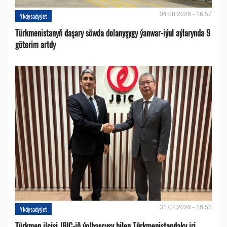
04.08.2026 - 16:57
Ykdysadyýet
Türkmenistanyň daşary söwda dolanyşygy ýanwar-iýul aýlarynda 9
göterim artdy
31.07.2026 - 16:53
Ykdysadyýet
Türkmen ilçisi JBIC-iň ýolbaşçysy bilen Türkmenistandaky iri