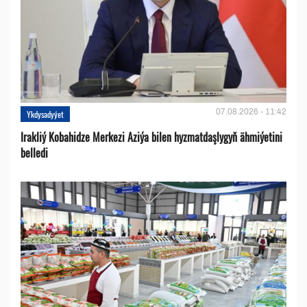
07.08.2026 - 11:42
Ykdysadyýet
Irakliý Kobahidze Merkezi Aziýa bilen hyzmatdaşlygyň ähmiýetini
belledi