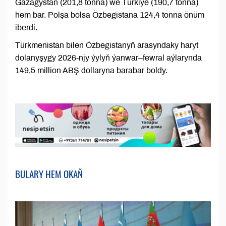
Gazagystan (201,8 tonna) we Türkiýe (190,7 tonna)
hem bar. Polşa bolsa Özbegistana 124,4 tonna önüm
iberdi.
Türkmenistan bilen Özbegistanyň arasyndaky haryt
dolanyşygy 2026-njy ýylyň ýanwar–fewral aýlarynda
149,5 million ABŞ dollaryna barabar boldy.
BULARY HEM OKAŇ