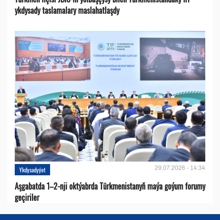
ykdysady taslamalary maslahatlaşdy
29.07.2026 - 14:34
Ykdysadyýet
Aşgabatda 1–2-nji oktýabrda Türkmenistanyň maýa goýum forumy
geçiriler