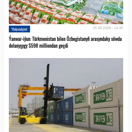
05.08.2026 - 14:35
Ykdysadyýet
Ýanwar-iýun: Türkmenistan bilen Özbegistanyň arasyndaky söwda
dolanyşygy $598 milliondan geçdi