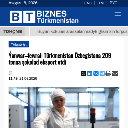
Awgust 8, 2026
ENG
TM
РУС
Toggl
navig
8 ТМТ
TDHÇMB
Buýan köküniň arassalanmadyk glisirrizin turşusy (t.)
Ykdysadyýet
Ýanwar–fewral: Türkmenistan Özbegistana 209
tonna şokolad eksport etdi
BT
11:49
21.04.2026