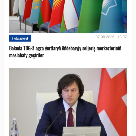
07.08.2026 - 13:07
Ykdysadyýet
Bakuda TDG-ä agza ýurtlaryň öňdebaryjy seljeriş merkezleriniň
maslahaty geçiriler