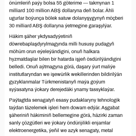
önümleriň paýy bolsa 55 göterime — takmynan 1
milliard 100 million ABŞ dollaryna deň bolar. Ähli
ugurlar boýunça bölek satuw dolanyşygynyň möçberi
30 milliard ABŞ dollaryna ýetmegine garaşylýar.
Häkim şäher ykdysadyýetiniň
döwrebaplaşdyrylmagynda milli hususy pudagyň
möhüm orun eýeleýändigini, onuň halkara
hyzmatdaşlar bilen bir hatarda işjeň ösdürilýändigini
belledi. Onuň aýtmagyna görä, daşary ýurt maliýe
institutlaryndan we işewürlik wekillerinden bildirilýän
gyzyklanmalar Türkmenistanyň maýa goýum
syýasatyna ýokary derejedäki ynamy tassyklaýar.
Paýtagtda senagatyň esasy pudaklaryny tehnologik
taýdan täzelemek işleri hem dowam edýär. Aşgabat
şäheriniň häkiminiň bellemegine görä, häzirki zaman
sanly çözgütleri we ýokary öndürijilikli enjamlar
elektroenergetika, ýeňil we azyk senagaty, metal