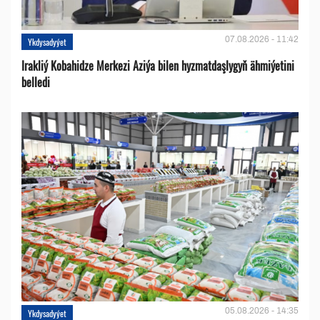
07.08.2026 - 11:42
Ykdysadyýet
Irakliý Kobahidze Merkezi Aziýa bilen hyzmatdaşlygyň ähmiýetini
belledi
05.08.2026 - 14:35
Ykdysadyýet