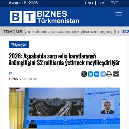
Awgust 8, 2026
ENG
TM
РУС
Toggl
navig
$12935,18
TDHÇMB
Buýan köküniň arassalanmadyk glisirrizin turşusy (t.)
Ykdysadyýet
2026: Aşgabatda sarp ediş harytlarynyň
önümçiligini $2 milliarda ýetirmek meýilleşdirilýär
BT
10:45
25.05.2026