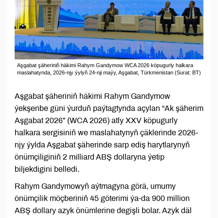
Aşgabat şäheriniň häkimi Rahym Gandymow WCA 2026 köpugurly halkara
maslahatynda, 2026-njy ýylyň 24-nji maýy, Aşgabat, Türkmenistan (Surat: BT)
Aşgabat şäheriniň häkimi Rahym Gandymow
ýekşenbe güni ýurduň paýtagtynda açylan “Ak şäherim
Aşgabat 2026” (WCA 2026) atly XXV köpugurly
halkara sergisiniň we maslahatynyň çäklerinde 2026-
njy ýylda Aşgabat şäherinde sarp ediş harytlarynyň
önümçiliginiň 2 milliard ABŞ dollaryna ýetip
biljekdigini belledi.
Rahym Gandymowyň aýtmagyna görä, umumy
önümçilik möçberiniň 45 göterimi ýa-da 900 million
ABŞ dollary azyk önümlerine degişli bolar. Azyk däl