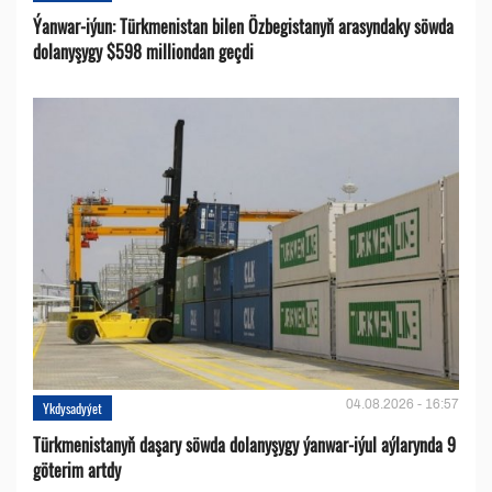
Ýanwar-iýun: Türkmenistan bilen Özbegistanyň arasyndaky söwda
dolanyşygy $598 milliondan geçdi
04.08.2026 - 16:57
Ykdysadyýet
Türkmenistanyň daşary söwda dolanyşygy ýanwar-iýul aýlarynda 9
göterim artdy