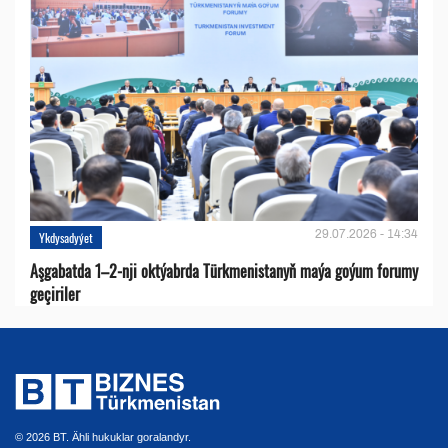
29.07.2026 - 14:34
Ykdysadyýet
Aşgabatda 1–2-nji oktýabrda Türkmenistanyň maýa goýum forumy
geçiriler
© 2026 BT. Ähli hukuklar goralandyr.