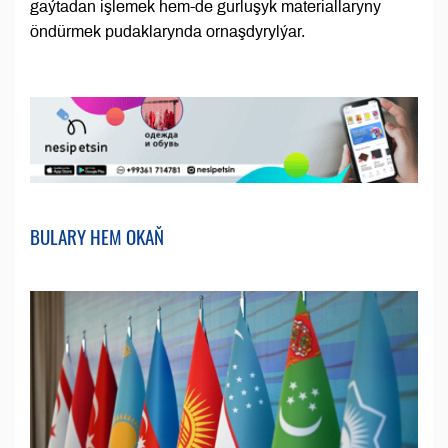
gaýtadan işlemek hem-de gurluşyk materiallaryny
öndürmek pudaklarynda ornaşdyrylýar.
BULARY HEM OKAŇ