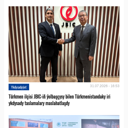
31.07.2026 - 16:53
Ykdysadyýet
Türkmen ilçisi JBIC-iň ýolbaşçysy bilen Türkmenistandaky iri
ykdysady taslamalary maslahatlaşdy