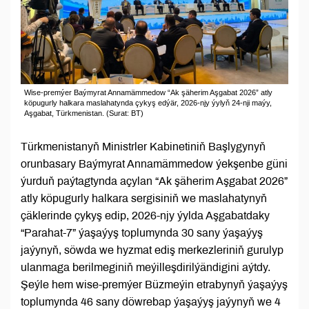
Wise-premýer Baýmyrat Annamämmedow “Ak şäherim Aşgabat 2026” atly
köpugurly halkara maslahatynda çykyş edýär, 2026-njy ýylyň 24-nji maýy,
Aşgabat, Türkmenistan. (Surat: BT)
Türkmenistanyň Ministrler Kabinetiniň Başlygynyň
orunbasary Baýmyrat Annamämmedow ýekşenbe güni
ýurduň paýtagtynda açylan “Ak şäherim Aşgabat 2026”
atly köpugurly halkara sergisiniň we maslahatynyň
çäklerinde çykyş edip, 2026-njy ýylda Aşgabatdaky
“Parahat-7” ýaşaýyş toplumynda 30 sany ýaşaýyş
jaýynyň, söwda we hyzmat ediş merkezleriniň gurulyp
ulanmaga berilmeginiň meýilleşdirilýändigini aýtdy.
Şeýle hem wise-premýer Büzmeýin etrabynyň ýaşaýyş
toplumynda 46 sany döwrebap ýaşaýyş jaýynyň we 4