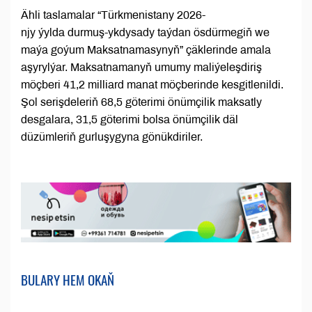
Ähli taslamalar “Türkmenistany 2026-
njy ýylda durmuş-ykdysady taýdan ösdürmegiň we
maýa goýum Maksatnamasynyň” çäklerinde amala
aşyrylýar. Maksatnamanyň umumy maliýeleşdiriş
möçberi 41,2 milliard manat möçberinde kesgitlenildi.
Şol serişdeleriň 68,5 göterimi önümçilik maksatly
desgalara, 31,5 göterimi bolsa önümçilik däl
düzümleriň gurluşygyna gönükdiriler.
BULARY HEM OKAŇ