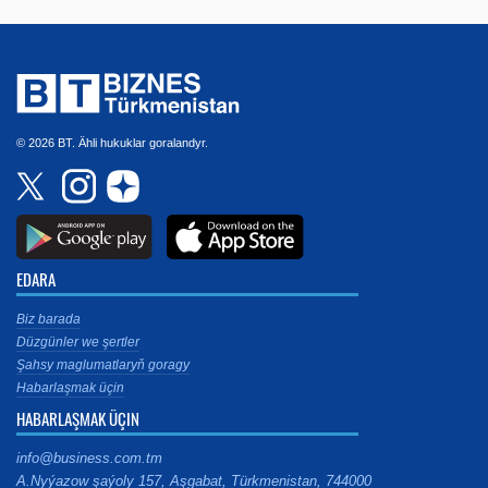
© 2026 BT. Ähli hukuklar goralandyr.
EDARA
Biz barada
Düzgünler we şertler
Şahsy maglumatlaryň goragy
Habarlaşmak üçin
HABARLAŞMAK ÜÇIN
info@business.com.tm
A.Nyýazow şaýoly 157, Aşgabat, Türkmenistan, 744000