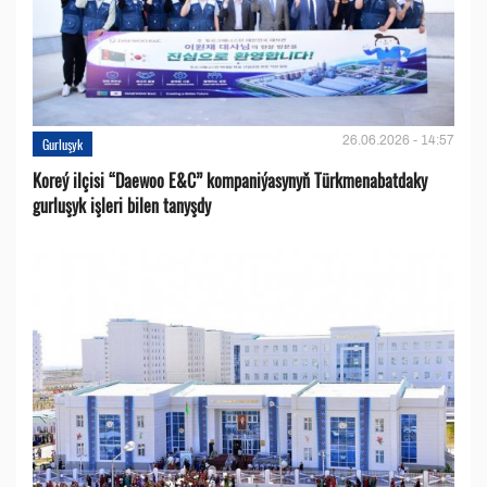
26.06.2026 - 14:57
Gurluşyk
Koreý ilçisi “Daewoo E&C” kompaniýasynyň Türkmenabatdaky
gurluşyk işleri bilen tanyşdy