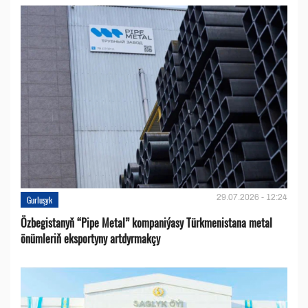
29.07.2026 - 12:24
Gurluşyk
Özbegistanyň “Pipe Metal” kompaniýasy Türkmenistana metal
önümleriň eksportyny artdyrmakçy