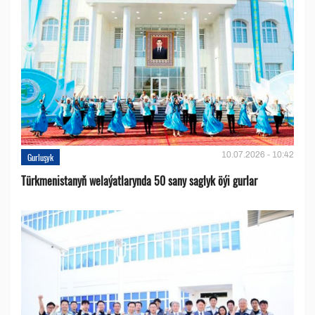
10.07.2026 - 10:42
Gurluşyk
Türkmenistanyň welaýatlarynda 50 sany saglyk öýi gurlar