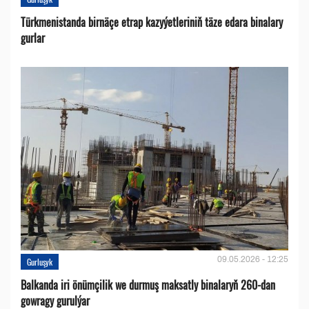
Türkmenistanda birnäçe etrap kazyýetleriniň täze edara binalary
gurlar
09.05.2026 - 12:25
Gurluşyk
Balkanda iri önümçilik we durmuş maksatly binalaryň 260-dan
gowragy gurulýar