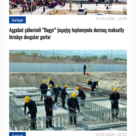
23.05.2026 - 12:09
Gurluşyk
Aşgabat şäheriniň “Bagyr” ýaşaýyş toplumynda durmuş maksatly
birnäçe desgalar gurlar
16.05.2026 - 12:22
Gurluşyk