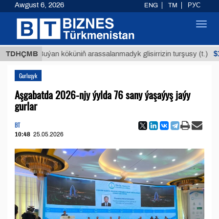
Awgust 6, 2026
ENG
TM
РУС
Toggl
navig
$12935,1
TDHÇMB
Buýan köküniň arassalanmadyk glisirrizin turşusy (t.)
Gurluşyk
Aşgabatda 2026-njy ýylda 76 sany ýaşaýyş jaýy
gurlar
BT
10:48
25.05.2026