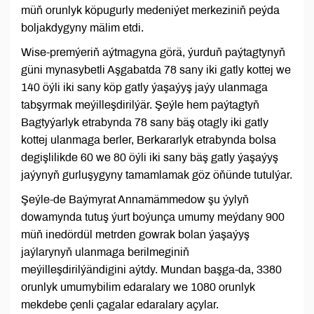
müň orunlyk köpugurly medeniýet merkeziniň peýda
boljakdygyny mälim etdi.
Wise-premýeriň aýtmagyna görä, ýurduň paýtagtynyň
güni mynasybetli Aşgabatda 78 sany iki gatly kottej we
140 öýli iki sany köp gatly ýaşaýyş jaýy ulanmaga
tabşyrmak meýilleşdirilýär. Şeýle hem paýtagtyň
Bagtyýarlyk etrabynda 78 sany bäş otagly iki gatly
kottej ulanmaga berler, Berkararlyk etrabynda bolsa
degişlilikde 60 we 80 öýli iki sany bäş gatly ýaşaýyş
jaýynyň gurluşygyny tamamlamak göz öňünde tutulýar.
Şeýle-de Baýmyrat Annamämmedow şu ýylyň
dowamynda tutuş ýurt boýunça umumy meýdany 900
müň inedördül metrden gowrak bolan ýaşaýyş
jaýlarynyň ulanmaga berilmeginiň
meýilleşdirilýändigini aýtdy. Mundan başga-da, 3380
orunlyk umumybilim edaralary we 1080 orunlyk
mekdebe çenli çagalar edaralary açylar.