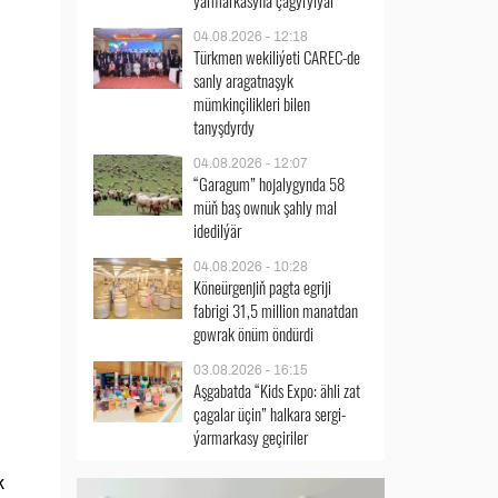
ýarmarkasyna çagyrylýar
04.08.2026 - 12:18
Türkmen wekiliýeti CAREC-de
sanly aragatnaşyk
mümkinçilikleri bilen
tanyşdyrdy
04.08.2026 - 12:07
“Garagum” hojalygynda 58
müň baş ownuk şahly mal
idedilýär
04.08.2026 - 10:28
Köneürgenjiň pagta egriji
fabrigi 31,5 million manatdan
gowrak önüm öndürdi
03.08.2026 - 16:15
Aşgabatda “Kids Expo: ähli zat
çagalar üçin” halkara sergi-
ýarmarkasy geçiriler
k