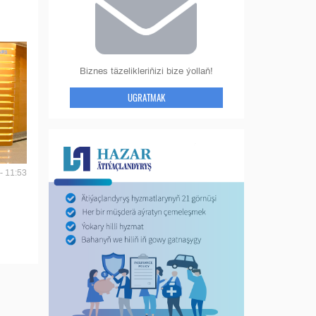
Biznes täzelikleriňizi bize ýollaň!
UGRATMAK
- 11:53