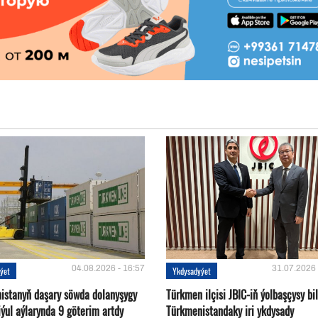
04.08.2026 - 16:57
31.07.2026 
ýet
Ykdysadyýet
istanyň daşary söwda dolanyşygy
Türkmen ilçisi JBIC-iň ýolbaşçysy bi
ýul aýlarynda 9 göterim artdy
Türkmenistandaky iri ykdysady