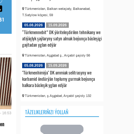
Türkmenistan, Balkan welaýaty, Balkanabat,
T.Satylow köçesi, 59
05.08.2026
15.09.2026
“Türkmennebit” DK ýöriteleşdirilen tehnikany we
atiýäçlyk şaýlaryny satyn almak boýunça bäsleşigi
gaýtadan yglan edýär
Türkmenistan, Aşgabat ş., Arçabil şaýoly 56
05.08.2026
15.09.2026
"Türkmenhimiýa" DK ammiak selitrasyny we
karbamid öndürýän toplumy gurmak boýunça
halkara bäsleşik yglan edýär
Türkmenistan, ş.Aşgabat, Arçabil şaýoly 132
TÄZELIKLERIŇIZI ÝOLLAŇ
- 16:53
len