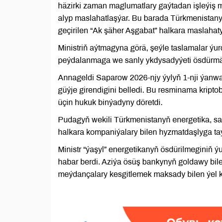
häzirki zaman maglumatlary gaýtadan işleýiş m
alyp maslahatlaşýar. Bu barada Türkmenistan
geçirilen “Ak şäher Aşgabat” halkara maslahat
Ministriň aýtmagyna görä, şeýle taslamalar ýur
peýdalanmaga we sanly ykdysadyýeti ösdürmä
Annageldi Saparow 2026-njy ýylyň 1-nji ýanw
güýje girendigini belledi. Bu resminama kript
üçin hukuk binýadyny döretdi.
Pudagyň wekili Türkmenistanyň energetika, san
halkara kompaniýalary bilen hyzmatdaşlyga ta
Ministr “ýaşyl” energetikanyň ösdürilmeginiň 
habar berdi. Aziýa ösüş bankynyň goldawy bile
meýdançalary kesgitlemek maksady bilen ýel 