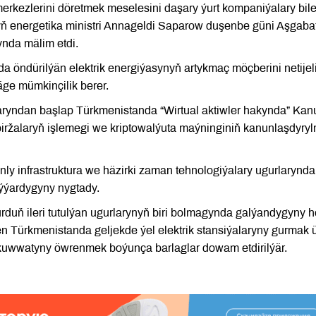
erkezlerini döretmek meselesini daşary ýurt kompaniýalary bil
yň energetika ministri Annageldi Saparow duşenbe güni Aşgaba
ynda mälim etdi.
da öndürilýän elektrik energiýasynyň artykmaç möçberini netijel
ge mümkinçilik berer.
aryndan başlap Türkmenistanda “Wirtual aktiwler hakynda” Ka
obiržalaryň işlemegi we kriptowalýuta maýninginiň kanunlaşdyry
ly infrastruktura we häzirki zaman tehnologiýalary ugurlarynda
ýýardygyny nygtady.
ýurduň ileri tutulýan ugurlarynyň biri bolmagynda galýandygyny 
n Türkmenistanda geljekde ýel elektrik stansiýalaryny gurmak 
kuwwatyny öwrenmek boýunça barlaglar dowam etdirilýär.