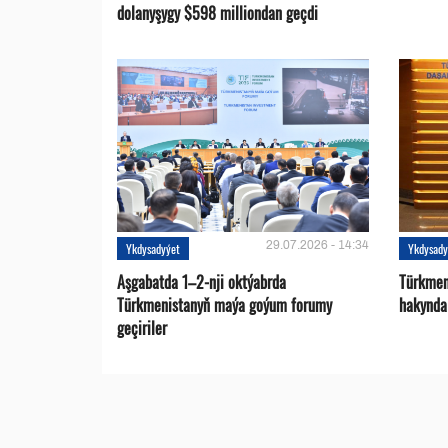
dolanyşygy $598 milliondan geçdi
29.07.2026 - 14:34
Ykdysadyýet
Ykdysady
Aşgabatda 1–2-nji oktýabrda
Türkmen
Türkmenistanyň maýa goýum forumy
hakynda
geçiriler