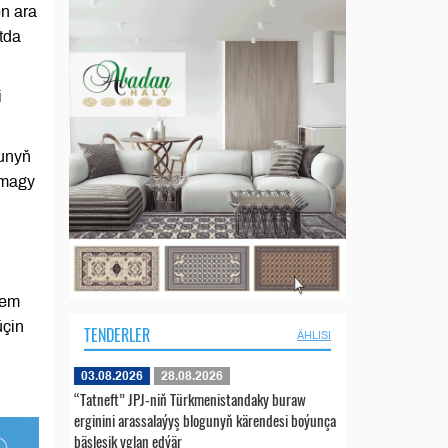
en ara
tda
i
nunyň
lmagy
hem
üçin
TENDERLER
ÄHLISI
03.08.2026
28.08.2026
“Tatneft” JPJ-niň Türkmenistandaky buraw
erginini arassalaýyş blogunyň kärendesi boýunça
bäsleşik yglan edýär