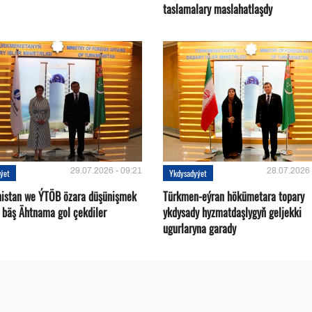
taslamalary maslahatlaşdy
29.07.2026 - 09:21
28.07.2026 
ýet
Ykdysadyýet
istan we ÝTÖB özara düşünişmek
Türkmen-eýran hökümetara topary
 bäş Ähtnama gol çekdiler
ykdysady hyzmatdaşlygyň geljekki
ugurlaryna garady