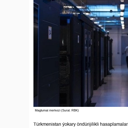
Maglumat merkezi (Surat: RBK)
Türkmenistan ýokary öndürijilikli hasaplamalar