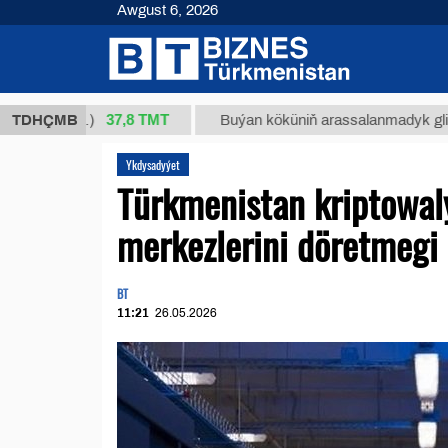
Awgust 6, 2026
37,8 ТМТ
1 (kg.)
TDHÇMB
Buýan köküniň arassalanmadyk glisirrizin t
Ykdysadyýet
Türkmenistan kriptowa
merkezlerini döretmegi 
BT
11:21
26.05.2026