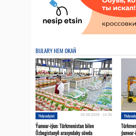
BULARY HEM OKAŇ
05.08.2026 - 14:35
Ykdysadyýet
Ykdysady
Ýanwar-iýun: Türkmenistan bilen
Türkmen
Özbegistanyň arasyndaky söwda
ýanwar-i