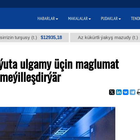
HABARLAR
MAKALALAR
PUDAKLAR
TEND
$12935,18
$300
urşusy (t.)
Az kükürtli ýakyş mazudy (t.)
lýuta ulgamy üçin maglumat
meýilleşdirýär