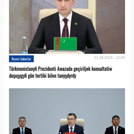
01.08.2026 - 12:04
Resmi habarlar
Türkmenistanyň Prezidenti Awazada geçiriljek konsultatiw
duşuşygyň gün tertibi bilen tanyşdyrdy