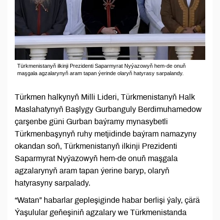
Türkmenistanyň ilkinji Prezidenti Saparmyrat Nyýazowyň hem-de onuň
maşgala agzalarynyň aram tapan ýerinde olaryň hatyrasy sarpalandy.
Türkmen halkynyň Milli Lideri, Türkmenistanyň Halk
Maslahatynyň Başlygy Gurbanguly Berdimuhamedow
çarşenbe güni Gurban baýramy mynasybetli
Türkmenbaşynyň ruhy metjidinde baýram namazyny
okandan soň, Türkmenistanyň ilkinji Prezidenti
Saparmyrat Nyýazowyň hem-de onuň maşgala
agzalarynyň aram tapan ýerine baryp, olaryň
hatyrasyny sarpalady.
“Watan” habarlar gepleşiginde habar berlişi ýaly, çärä
Ýaşulular geňeşiniň agzalary we Türkmenistanda