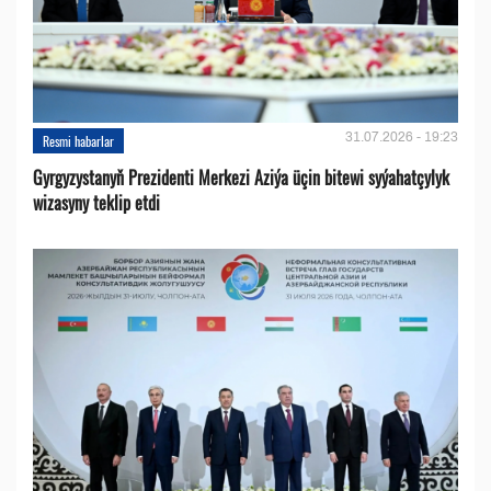
31.07.2026 - 19:23
Resmi habarlar
Gyrgyzystanyň Prezidenti Merkezi Aziýa üçin bitewi syýahatçylyk
wizasyny teklip etdi