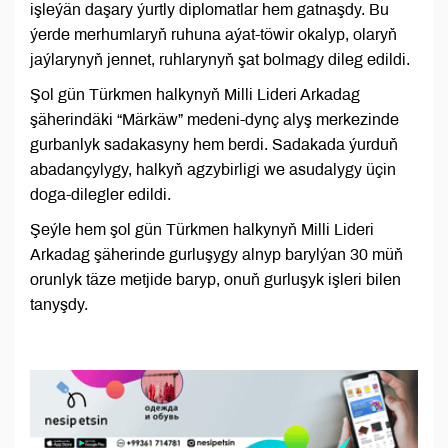
işleýän daşary ýurtly diplomatlar hem gatnaşdy. Bu
ýerde merhumlaryň ruhuna aýat-töwir okalyp, olaryň
jaýlarynyň jennet, ruhlarynyň şat bolmagy dileg edildi.
Şol gün Türkmen halkynyň Milli Lideri Arkadag
şäherindäki “Märkäw” medeni-dynç alyş merkezinde
gurbanlyk sadakasyny hem berdi. Sadakada ýurduň
abadançylygy, halkyň agzybirligi we asudalygy üçin
doga-dilegler edildi.
Şeýle hem şol gün Türkmen halkynyň Milli Lideri
Arkadag şäherinde gurluşygy alnyp barylýan 30 müň
orunlyk täze metjide baryp, onuň gurluşyk işleri bilen
tanyşdy.