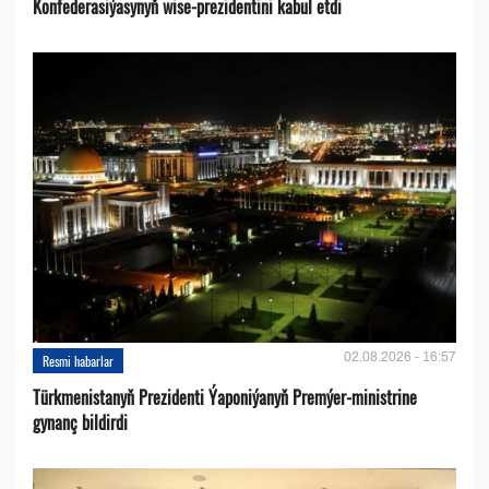
Konfederasiýasynyň wise-prezidentini kabul etdi
02.08.2026 - 16:57
Resmi habarlar
Türkmenistanyň Prezidenti Ýaponiýanyň Premýer-ministrine
gynanç bildirdi