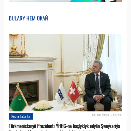
BULARY HEM OKAŇ
06.08.2026 - 09:26
Resmi habarlar
Türkmenistanyň Prezidenti ÝHHG-na başlyklyk edýän Şweýsariýa