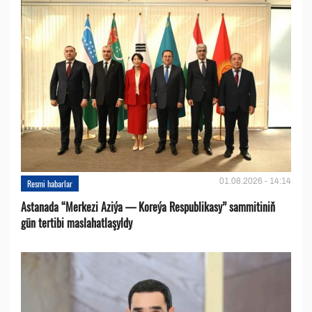
01.08.2026 - 14:14
Resmi habarlar
Astanada “Merkezi Aziýa — Koreýa Respublikasy” sammitiniň
gün tertibi maslahatlaşyldy