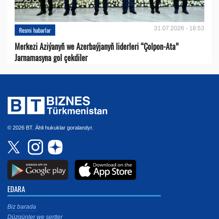
31.07.2026 - 18:53
Resmi habarlar
Merkezi Aziýanyň we Azerbaýjanyň liderleri “Çolpon-Ata”
Jarnamasyna gol çekdiler
© 2026 BT. Ähli hukuklar goralandyr.
EDARA
Biz barada
Düzgünler we şertler