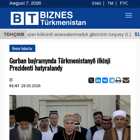
Awgust 7, 2026
ENG
TM
РУС
Toggl
navig
$12935,18
TDHÇMB
Buýan köküniň arassalanmadyk glisirrizin turşusy (t.)
Resmi habarlar
Gurban baýramynda Türkmenistanyň ilkinji
Prezidenti hatyralandy
BT
01:47
28.05.2026