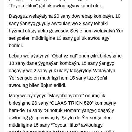
“Toyota Hilux” gulluk awtoulagyny kabul etdi.
Daşoguz welaýatyna 20 sany döwrebap kombaýn, 10
sany ýangyç guýujy awtoulag we 2 sany tehniki
hyzmat ulagy gelip gowuşdy. Şeýle hem welaýatyň Ýer
serişdeleri müdirligine 13 sany gulluk awtoulagy
berildi.
Lebap welaýatynyň “Obahyzmat” önümçilik birleşigine
18 sany däne ýygnaýan kombaýn, 15 sany ýangyç
daşaýjy we 2 sany ýük ulagy tabşyryldy. Welaýatyň
Ýer serişdeleri müdirligi hem 15 sany täze ýeňil
awtoulag bilen üpjün edildi.
Mary welaýatynyň “Maryobahyzmat” önümçilik
birleşigine 26 sany “CLAAS TRION 520” kombaýny
hem-de 19 sany “Sinotruk Homan” ýangyç daşaýjy
awtoulag gelip gowuşdy. Şeýle-de Ýer serişdeleri
müdirligine 15 sany “Toyota Hilux” awtoulagy,