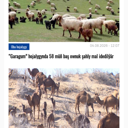
04.08.2026 - 12:07
Oba hojalygy
“Garagum” hojalygynda 58 müň baş ownuk şahly mal idedilýär