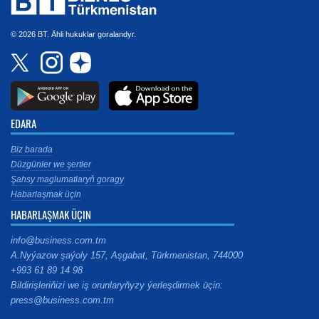
© 2026 BT. Ähli hukuklar goralandyr.
EDARA
Biz barada
Düzgünler we şertler
Şahsy maglumatlaryň goragy
Habarlaşmak üçin
HABARLAŞMAK ÜÇIN
info@business.com.tm
A.Nyýazow şaýoly 157, Aşgabat, Türkmenistan, 744000
+993 61 89 14 98
Bildirişleriňizi we iş orunlaryňyzy ýerleşdirmek üçin:
press@business.com.tm