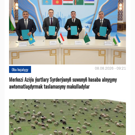
08.08.2026 - 09:21
Oba hojalygy
Merkezi Aziýa ýurtlary Syrderýanyň suwunyň hasaba alnyşyny
awtomatlaşdyrmak taslamasyny makulladylar