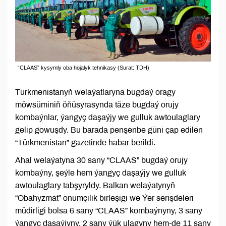
“CLAAS” kysymly oba hojalyk tehnikasy (Surat: TDH)
Türkmenistanyň welaýatlaryna bugdaý oragy
möwsüminiň öňüsyrasynda täze bugdaý orujy
kombaýnlar, ýangyç daşaýjy we gulluk awtoulaglary
gelip gowuşdy. Bu barada penşenbe güni çap edilen
“Türkmenistan” gazetinde habar berildi.
Ahal welaýatyna 30 sany “CLAAS” bugdaý orujy
kombaýny, şeýle hem ýangyç daşaýjy we gulluk
awtoulaglary tabşyryldy. Balkan welaýatynyň
“Obahyzmat” önümçilik birleşigi we Ýer serişdeleri
müdirligi bolsa 6 sany “CLAAS” kombaýnyny, 3 sany
ýangyç daşaýjyny, 2 sany ýük ulagyny hem-de 11 sany