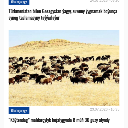
24.07.2026 - 09:20
Oba hojalygy
Türkmenistan bilen Gazagystan ýagyş suwuny ýygnamak boýunça
synag taslamasyny taýýarlaýar
23.07.2026 - 10:35
Oba hojalygy
“Köýtendag” maldarçylyk hojalygynda 8 müň 30 guzy alyndy