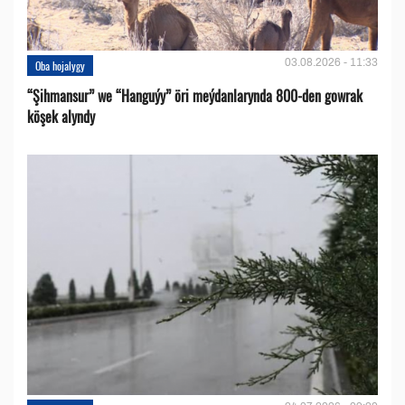
03.08.2026 - 11:33
Oba hojalygy
“Şihmansur” we “Hanguýy” öri meýdanlarynda 800-den gowrak
köşek alyndy