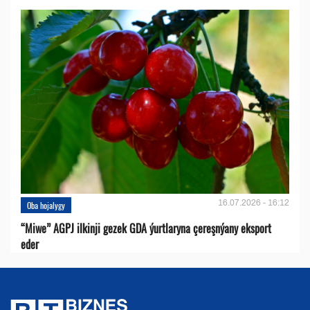
16.07.2026 - 16:12
Oba hojalygy
“Miwe” AGPJ ilkinji gezek GDA ýurtlaryna çereşnýany eksport
eder