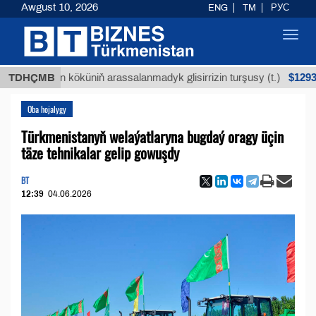
Awgust 10, 2026
ENG
TM
РУС
Toggl
navig
$12935,18
Buýan köküniň arassalanmadyk glisirrizin turşusy (t.)
TDHÇMB
Oba hojalygy
Türkmenistanyň welaýatlaryna bugdaý oragy üçin
täze tehnikalar gelip gowuşdy
BT
12:39
04.06.2026