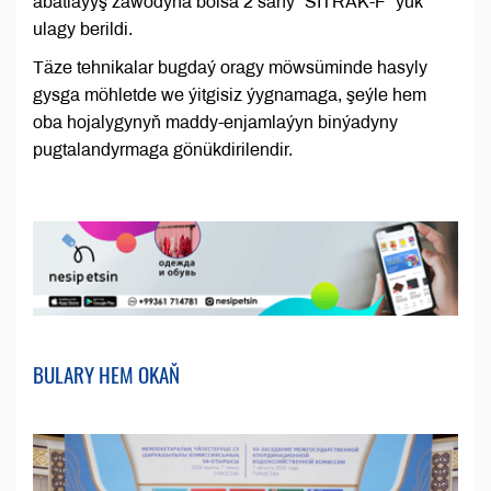
abatlaýyş zawodyna bolsa 2 sany “SITRAK-F” ýük
ulagy berildi.
Täze tehnikalar bugdaý oragy möwsüminde hasyly
gysga möhletde we ýitgisiz ýygnamaga, şeýle hem
oba hojalygynyň maddy-enjamlaýyn binýadyny
pugtalandyrmaga gönükdirilendir.
BULARY HEM OKAŇ