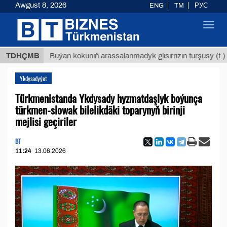
Awgust 8, 2026
ENG
TM
РУС
Toggl
navig
Т
$129
TDHÇMB
Buýan köküniň arassalanmadyk glisirrizin turşusy (t.)
Ykdysadyýet
Türkmenistanda Ykdysady hyzmatdaşlyk boýunça
türkmen-slowak bilelikdäki toparynyň birinji
mejlisi geçiriler
BT
11:24
13.06.2026