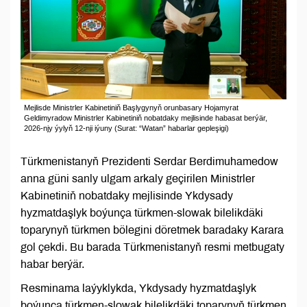
Mejlisde Ministrler Kabinetiniň Başlygynyň orunbasary Hojamyrat
Geldimyradow Ministrler Kabinetiniň nobatdaky mejlisinde habasat berýär,
2026-njy ýylyň 12-nji iýuny (Surat: “Watan” habarlar gepleşigi)
Türkmenistanyň Prezidenti Serdar Berdimuhamedow
anna güni sanly ulgam arkaly geçirilen Ministrler
Kabinetiniň nobatdaky mejlisinde Ykdysady
hyzmatdaşlyk boýunça türkmen-slowak bilelikdäki
toparynyň türkmen bölegini döretmek baradaky Karara
gol çekdi. Bu barada Türkmenistanyň resmi metbugaty
habar berýär.
Resminama laýyklykda, Ykdysady hyzmatdaşlyk
boýunça türkmen-slowak bilelikdäki toparynyň türkmen