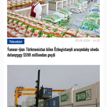
05.08.2026 - 14:35
Ykdysadyýet
Ýanwar-iýun: Türkmenistan bilen Özbegistanyň arasyndaky söwda
dolanyşygy $598 milliondan geçdi