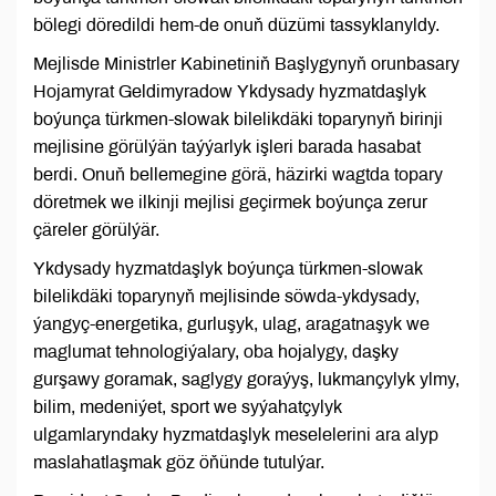
bölegi döredildi hem-de onuň düzümi tassyklanyldy.
Mejlisde Ministrler Kabinetiniň Başlygynyň orunbasary
Hojamyrat Geldimyradow Ykdysady hyzmatdaşlyk
boýunça türkmen-slowak bilelikdäki toparynyň birinji
mejlisine görülýän taýýarlyk işleri barada hasabat
berdi. Onuň bellemegine görä, häzirki wagtda topary
döretmek we ilkinji mejlisi geçirmek boýunça zerur
çäreler görülýär.
Ykdysady hyzmatdaşlyk boýunça türkmen-slowak
bilelikdäki toparynyň mejlisinde söwda-ykdysady,
ýangyç-energetika, gurluşyk, ulag, aragatnaşyk we
maglumat tehnologiýalary, oba hojalygy, daşky
gurşawy goramak, saglygy goraýyş, lukmançylyk ylmy,
bilim, medeniýet, sport we syýahatçylyk
ulgamlaryndaky hyzmatdaşlyk meselelerini ara alyp
maslahatlaşmak göz öňünde tutulýar.