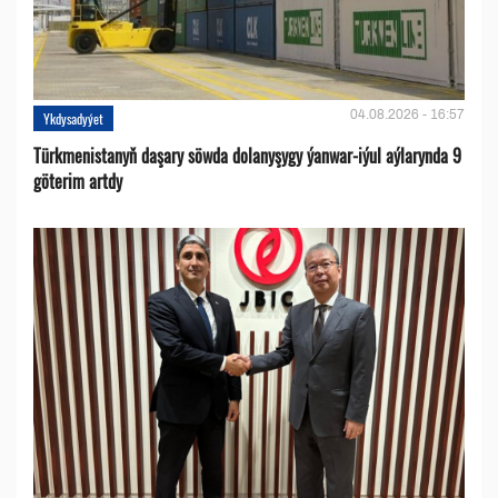
04.08.2026 - 16:57
Ykdysadyýet
Türkmenistanyň daşary söwda dolanyşygy ýanwar-iýul aýlarynda 9
göterim artdy