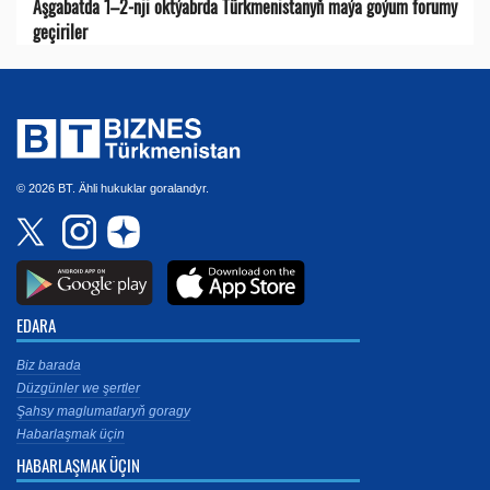
Aşgabatda 1–2-nji oktýabrda Türkmenistanyň maýa goýum forumy
geçiriler
© 2026 BT. Ähli hukuklar goralandyr.
EDARA
Biz barada
Düzgünler we şertler
Şahsy maglumatlaryň goragy
Habarlaşmak üçin
HABARLAŞMAK ÜÇIN