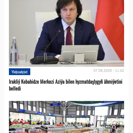
07.08.2026 - 11:42
Ykdysadyýet
Irakliý Kobahidze Merkezi Aziýa bilen hyzmatdaşlygyň ähmiýetini
belledi