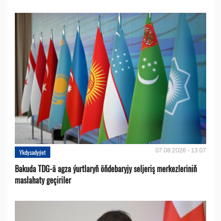
07.08.2026 - 13:07
Ykdysadyýet
Bakuda TDG-ä agza ýurtlaryň öňdebaryjy seljeriş merkezleriniň
maslahaty geçiriler