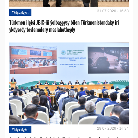
31.07.2026 - 16:53
Ykdysadyýet
Türkmen ilçisi JBIC-iň ýolbaşçysy bilen Türkmenistandaky iri
ykdysady taslamalary maslahatlaşdy
29.07.2026 - 14:34
Ykdysadyýet