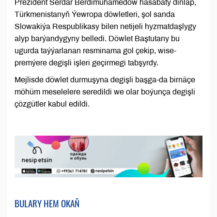
Prezident Serdar Berdimuhamedow hasabaty diňläp,
Türkmenistanyň Ýewropa döwletleri, şol sanda
Slowakiýa Respublikasy bilen netijeli hyzmatdaşlygy
alyp barýandygyny belledi. Döwlet Baştutany bu
ugurda taýýarlanan resminama gol çekip, wise-
premýere degişli işleri geçirmegi tabşyrdy.
Mejlisde döwlet durmuşyna degişli başga-da birnäçe
möhüm meselelere seredildi we olar boýunça degişli
çözgütler kabul edildi.
BULARY HEM OKAŇ