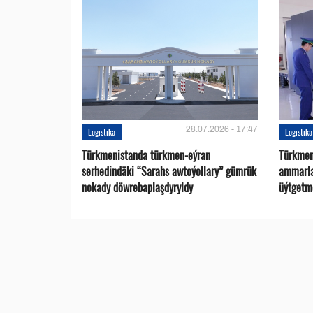
28.07.2026 - 17:47
Logistika
Logistika
Türkmenistanda türkmen-eýran
Türkmen
serhedindäki “Sarahs awtoýollary” gümrük
ammarlar
nokady döwrebaplaşdyryldy
üýtgetme