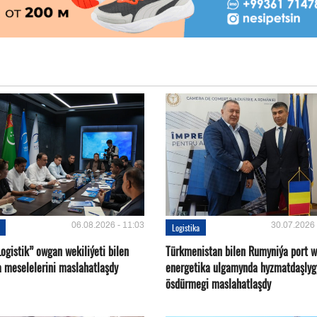
06.08.2026 - 11:03
30.07.2026 
Logistika
ogistik” owgan wekiliýeti bilen
Türkmenistan bilen Rumyniýa port 
a meselelerini maslahatlaşdy
energetika ulgamynda hyzmatdaşlyg
ösdürmegi maslahatlaşdy