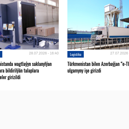
28.07.2026 - 16:40
27.07.2026 
Logistika
istanda wagtlaýyn saklanylýan
Türkmenistan bilen Azerbaýjan “e-T
a bildirilýän talaplara
ulgamyny işe girizdi
ler girizildi