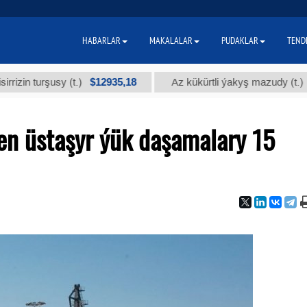
HABARLAR
MAKALALAR
PUDAKLAR
TEND
$12935,18
$300
urşusy (t.)
Az kükürtli ýakyş mazudy (t.)
en üstaşyr ýük daşamalary 15