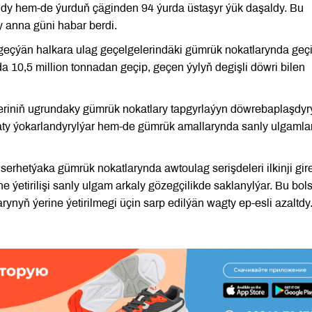
andy hem-de ýurduň çäginden 94 ýurda üstaşyr ýük daşaldy. Bu
 anna güni habar berdi.
çýän halkara ulag geçelgelerindäki gümrük nokatlarynda geçi
da 10,5 million tonnadan geçip, geçen ýylyň degişli döwri bilen
leriniň ugrundaky gümrük nokatlary tapgyrlaýyn döwrebaplaşdyry
waty ýokarlandyrylýar hem-de gümrük amallarynda sanly ulgamla
erhetýaka gümrük nokatlarynda awtoulag serişdeleri ilkinji gir
ýetirilişi sanly ulgam arkaly gözegçilikde saklanylýar. Bu bol
nyň ýerine ýetirilmegi üçin sarp edilýän wagty ep-esli azaltdy