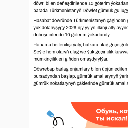
döwri bilen deňeşdirilende 15 göterim ýokarl
barada Türkmenistanyň Döwlet gümrük gullugy
Hasabat döwründe Türkmenistanyň çäginden ge
ýük dolanyşygy 2026-njy ýylyň ilkinji alty aýyn
deňeşdirilende 10 göterim ýokarlandy.
Habarda bellenilişi ýaly, halkara ulag geçelge
Şeýle hem olaryň ulag we ýük geçirijilik kuw
mümkinçilikleri giňden ornaşdyrylýar.
Döwrebap barlag enjamlary bilen üpjün edilen s
pursadyndan başlap, gümrük amallarynyň ýerine 
gümrük nokatlarynyň çäklerinde gümrük amallary