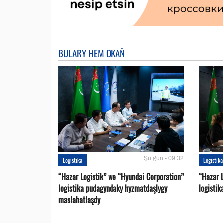
BULARY HEM OKAŇ
Şu gün - 09:32
Logistika
Logistika
“Hazar Logistik” we “Hyundai Corporation”
“Hazar L
logistika pudagyndaky hyzmatdaşlygy
logistik
maslahatlaşdy