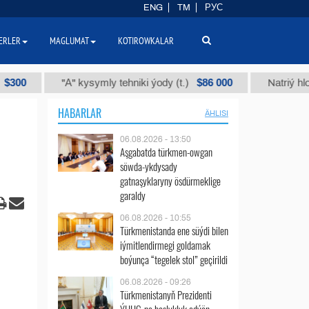
ENG
TM
РУС
ERLER
MAGLUMAT
KOTIROWKALAR
$86 000
"А" kysymly tehniki ýody (t.)
Natriý hlorly (nah
HABARLAR
ÄHLISI
06.08.2026 - 13:50
Aşgabatda türkmen-owgan
söwda-ykdysady
gatnaşyklaryny ösdürmeklige
garaldy
06.08.2026 - 10:55
Türkmenistanda ene süýdi bilen
iýmitlendirmegi goldamak
boýunça “tegelek stol” geçirildi
06.08.2026 - 09:26
Türkmenistanyň Prezidenti