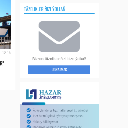
TÄZELIKLERIŇIZI ÝOLLAŇ
- 12:14
Biznes täzelikleriňizi bize ýollaň!
IR”
UGRATMAK