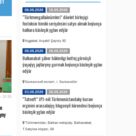
06.08.2026
16.09.2026
“Türkmengallaönümleri” döwlet birleşigi
fostoksin himiki serişdesini satyn almak boýunça
halkara bäsleşik yglan edýär
Aşgabat, Arçabil Şaýoly 92
06.08.2026
26.08.2026
Balkanabat şäher häkimligi kottej görnüşli
ýaşaýyş jaýlaryny gurmak boýunça bäsleşik yglan
edýär
Балканский велаят, г. Балканабат
03.08.2026
28.08.2026
- 15:35
“Tatneft” JPJ-niň Türkmenistandaky buraw
erginini arassalaýyş blogunyň kärendesi boýunça
we
bäsleşik yglan edýär
yny
Türkmenistan, Balkan welaýaty, Balkanabat,
T.Satylow köçesi, 59