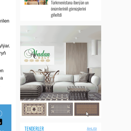
Türkmenistana iberýän un
önümleriniň görnüşlerini
giňeltdi
rilen
lýar.
ryň
en
sa
.
TENDERLER
ÄHLISI