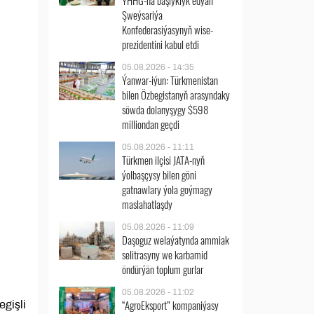
ÝHHG-na başlyklyk edýän
Şweýsariýa
Konfederasiýasynyň wise-
prezidentini kabul etdi
05.08.2026 - 14:35
Ýanwar-iýun: Türkmenistan
bilen Özbegistanyň arasyndaky
söwda dolanyşygy $598
milliondan geçdi
05.08.2026 - 11:11
Türkmen ilçisi JATA-nyň
ýolbaşçysy bilen göni
gatnawlary ýola goýmagy
maslahatlaşdy
05.08.2026 - 11:09
Daşoguz welaýatynda ammiak
selitrasyny we karbamid
öndürýän toplum gurlar
05.08.2026 - 11:02
“AgroEksport” kompaniýasy
egişli