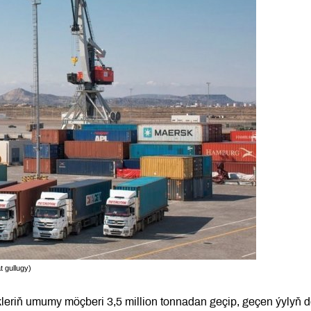
 gullugy)
leriň umumy möçberi 3,5 million tonnadan geçip, geçen ýylyň d