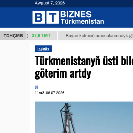
Awgust 7, 2026
37,8 ТМТ
1 (kg.)
TDHÇMB
Buýan köküniň arassalanmadyk glisirrizin t
Logistika
Türkmenistanyň üsti bil
göterim artdy
BT
11:42
06.07.2026