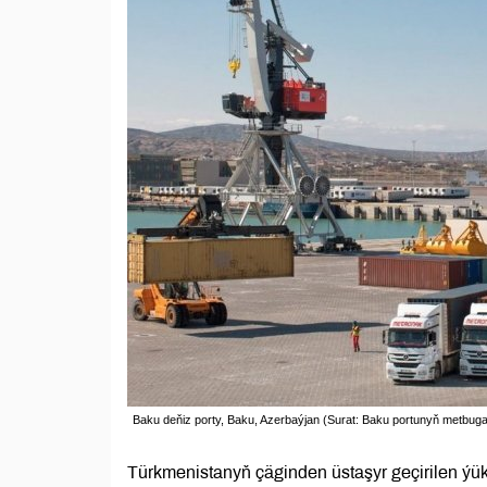
Baku deňiz porty, Baku, Azerbaýjan (Surat: Baku portunyň metbugat
Türkmenistanyň çäginden üstaşyr geçirilen ýük