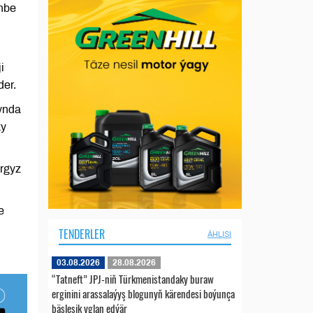
enbe
i
der.
ynda
ky
yrgyz
e
TENDERLER
ÄHLISI
03.08.2026
28.08.2026
“Tatneft” JPJ-niň Türkmenistandaky buraw
erginini arassalaýyş blogunyň kärendesi boýunça
bäsleşik yglan edýär