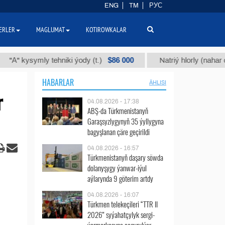
ENG
TM
РУС
ERLER
MAGLUMAT
KOTIROWKALAR
$86 000
ysymly tehniki ýody (t.)
Natriý hlorly (nahar duzy) (t
HABARLAR
ÄHLISI
r
04.08.2026 - 17:38
ABŞ-da Türkmenistanyň
Garaşsyzlygynyň 35 ýyllygyna
bagyşlanan çäre geçirildi
04.08.2026 - 16:57
Türkmenistanyň daşary söwda
dolanyşygy ýanwar-iýul
aýlarynda 9 göterim artdy
04.08.2026 - 16:07
Türkmen telekeçileri “TTR II
2026” syýahatçylyk sergi-