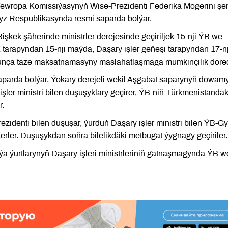
Ýewropa Komissiýasynyň Wise-Prezidenti Federika Mogerini ş
z Respublikasynda resmi saparda bolýar.
Bişkek şäherinde ministrler derejesinde geçiriljek 15-nji ÝB we
tarapyndan 15-nji maýda, Daşary işler geňeşi tarapyndan 17-nj
ýunça täze maksatnamasyny maslahatlaşmaga mümkinçilik döre
parda bolýar. Ýokary derejeli wekil Aşgabat saparynyň dowam
şler ministri bilen duşuşyklary geçirer, ÝB-niň Türkmenistanda
r.
identi bilen duşuşar, ýurduň Daşary işler ministri bilen ÝB-G
rler. Duşuşykdan soňra bilelikdäki metbugat ýygnagy geçiriler.
a ýurtlarynyň Daşary işleri ministrleriniň gatnaşmagynda ÝB w