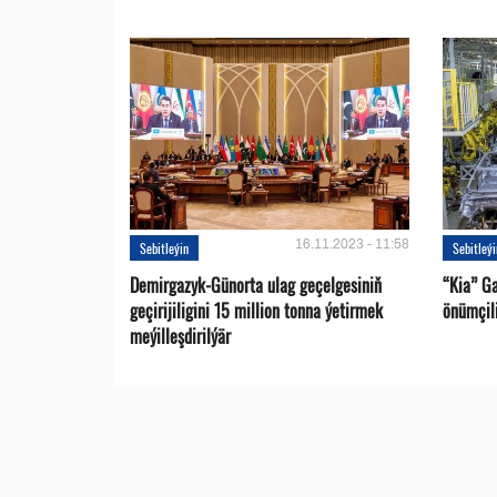
16.11.2023 - 11:58
Sebitleýin
Sebitleý
Demirgazyk-Günorta ulag geçelgesiniň
“Kia” G
geçirijiligini 15 million tonna ýetirmek
önümçili
meýilleşdirilýär