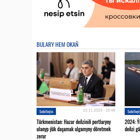
BULARY HEM OKAŇ
23.11.2023 - 15:46
Sebitleýin
Sebitleý
Türkmenistan: Hazar deňziniň portlaryny
2024: Ý
ulanyp ýük daşamak ulgamyny döretmek
deňzi g
zerur