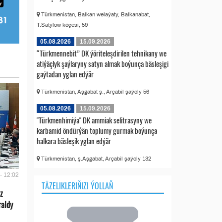
Türkmenistan, Balkan welaýaty, Balkanabat,
T.Satylow köçesi, 59
05.08.2026
15.09.2026
“Türkmennebit” DK ýöriteleşdirilen tehnikany we
atiýäçlyk şaýlaryny satyn almak boýunça bäsleşigi
gaýtadan yglan edýär
Türkmenistan, Aşgabat ş., Arçabil şaýoly 56
05.08.2026
15.09.2026
"Türkmenhimiýa" DK ammiak selitrasyny we
karbamid öndürýän toplumy gurmak boýunça
halkara bäsleşik yglan edýär
Türkmenistan, ş.Aşgabat, Arçabil şaýoly 132
- 12:02
TÄZELIKLERIŇIZI ÝOLLAŇ
z
raldy