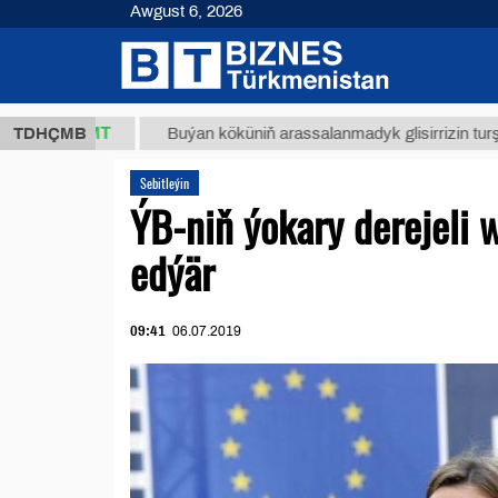
Awgust 6, 2026
7,8 ТМТ
TDHÇMB
Buýan köküniň arassalanmadyk glisirrizin turşusy (t.
Sebitleýin
ÝB-niň ýokary derejeli 
edýär
09:41
06.07.2019