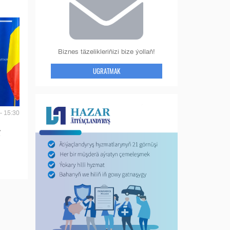
Biznes täzelikleriňizi bize ýollaň!
UGRATMAK
- 15:30