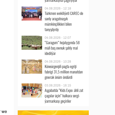
ýarmarkasyna çagyrylýar
04.08.2026 - 12:18
Türkmen wekiliýeti CAREC-de
sanly aragatnaşyk
mümkinçilikleri bilen
tanyşdyrdy
04.08.2026 - 12:07
“Garagum” hojalygynda 58
müň baş ownuk şahly mal
idedilýär
04.08.2026 - 10:28
Köneürgenjiň pagta egriji
fabrigi 31,5 million manatdan
gowrak önüm öndürdi
03.08.2026 - 16:15
Aşgabatda “Kids Expo: ähli zat
çagalar üçin” halkara sergi-
ýarmarkasy geçiriler
r we