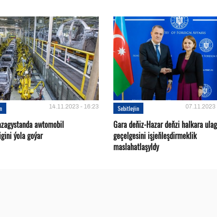
14.11.2023 - 16:23
07.11.2023 
in
Sebitleýin
azagystanda awtomobil
Gara deňiz-Hazar deňzi halkara ulag
gini ýola goýar
geçelgesini işjeňleşdirmeklik
maslahatlaşyldy