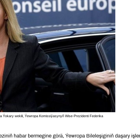
ça Ýokary wekili, Ýewropa Komissiýasynyň Wise-Prezidenti Federika
iniň habar bermegine görä, Ýewropa Bileleşiginiň daşary işle