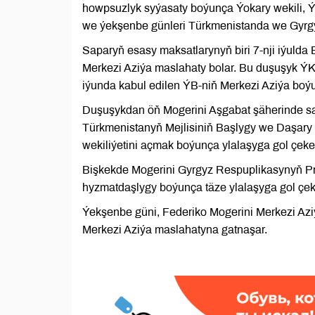
howpsuzlyk syýasaty boýunça Ýokary wekili, 
we ýekşenbe günleri Türkmenistanda we Gyrgy
Saparyň esasy maksatlarynyň biri 7-nji iýulda 
Merkezi Aziýa maslahaty bolar. Bu duşuşyk ÝK 
iýunda kabul edilen ÝB-niň Merkezi Aziýa bo
Duşuşykdan öň Mogerini Aşgabat şäherinde sa
Türkmenistanyň Mejlisiniň Başlygy we Daşary i
wekiliýetini açmak boýunça ylalaşyga gol çeke
Bişkekde Mogerini Gyrgyz Respuplikasynyň Prez
hyzmatdaşlygy boýunça täze ylalaşyga gol çeke
Ýekşenbe güni, Federiko Mogerini Merkezi Aziý
Merkezi Aziýa maslahatyna gatnaşar.