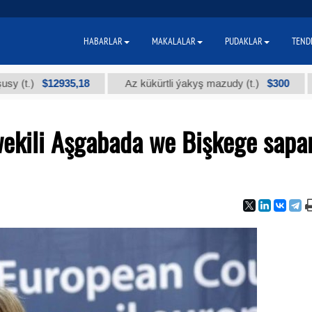
HABARLAR
MAKALALAR
PUDAKLAR
TEND
$12935,18
$300
)
Az kükürtli ýakyş mazudy (t.)
"А" k
wekili Aşgabada we Bişkege sapa