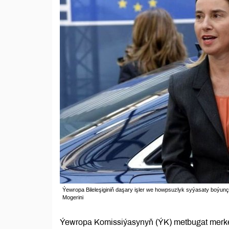
Ýewropa Bileleşiginiň daşary işler we howpsuzlyk syýasaty boýun
Mogerini
Ýewropa Komissiýasynyň (ÝK) metbugat merkez