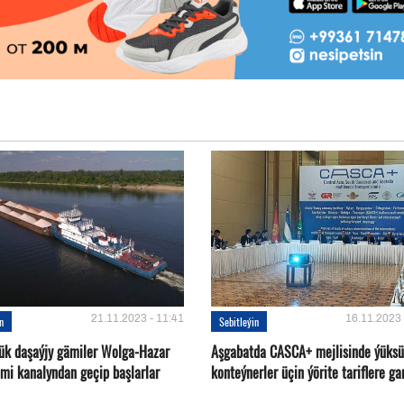
21.11.2023 - 11:41
16.11.2023 
in
Sebitleýin
ük daşaýjy gämiler Wolga-Hazar
Aşgabatda CASCA+ mejlisinde ýüksü
ämi kanalyndan geçip başlarlar
konteýnerler üçin ýörite tariflere ga