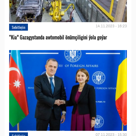
14.11.2023 - 16:23
Sebitleýin
“Kia” Gazagystanda awtomobil önümçiligini ýola goýar
07.11.2023 - 15:30
Sebitleýin