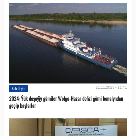
21.11.2023 - 11:41
Sebitleýin
2024: Ýük daşaýjy gämiler Wolga-Hazar deňzi gämi kanalyndan
geçip başlarlar