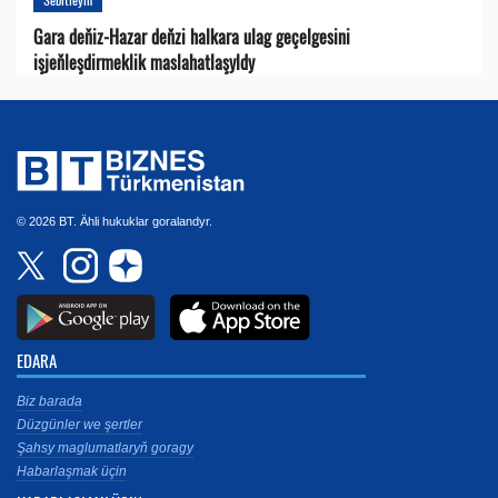
Gara deňiz-Hazar deňzi halkara ulag geçelgesini
işjeňleşdirmeklik maslahatlaşyldy
© 2026 BT. Ähli hukuklar goralandyr.
EDARA
Biz barada
Düzgünler we şertler
Şahsy maglumatlaryň goragy
Habarlaşmak üçin