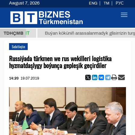
Awgust 7, 2026
ENG
TM
РУС
Toggl
navig
7,8 ТМТ
TDHÇMB
Buýan köküniň arassalanmadyk glisirrizin turşusy (t.
Sebitleýin
Russiýada türkmen we rus wekilleri logistika
hyzmatdaşlygy boýunça gepleşik geçirdiler
14:20
19.07.2019