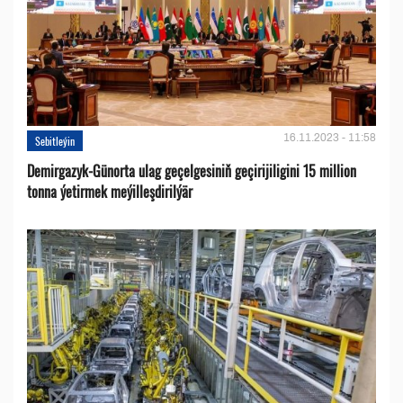
16.11.2023 - 11:58
Sebitleýin
Demirgazyk-Günorta ulag geçelgesiniň geçirijiligini 15 million
tonna ýetirmek meýilleşdirilýär