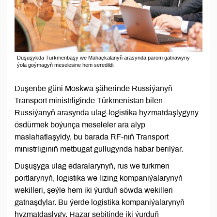
Duşuşykda Türkmenbaşy we Mahaçkalanyň arasynda parom gatnawyny
ýola goýmagyň meselesine hem seredildi.
Duşenbe güni Moskwa şäherinde Russiýanyň
Transport ministrliginde Türkmenistan bilen
Russiýanyň arasynda ulag-logistika hyzmatdaşlygyny
ösdürmek boýunça meseleler ara alyp
maslahatlaşyldy, bu barada RF-niň Transport
ministrliginiň metbugat gullugynda habar berilýär.
Duşuşyga ulag edaralarynyň, rus we türkmen
portlarynyň, logistika we lizing kompaniýalarynyň
wekilleri, şeýle hem iki ýurduň söwda wekilleri
gatnaşdylar. Bu ýerde logistika kompaniýalarynyň
hyzmatdaşlygy, Hazar sebitinde iki ýurduň