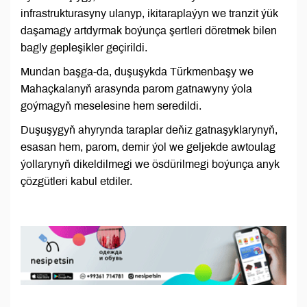
infrastrukturasyny ulanyp, ikitaraplaýyn we tranzit ýük
daşamagy artdyrmak boýunça şertleri döretmek bilen
bagly gepleşikler geçirildi.
Mundan başga-da, duşuşykda Türkmenbaşy we
Mahaçkalanyň arasynda parom gatnawyny ýola
goýmagyň meselesine hem seredildi.
Duşuşygyň ahyrynda taraplar deňiz gatnaşyklarynyň,
esasan hem, parom, demir ýol we geljekde awtoulag
ýollarynyň dikeldilmegi we ösdürilmegi boýunça anyk
çözgütleri kabul etdiler.