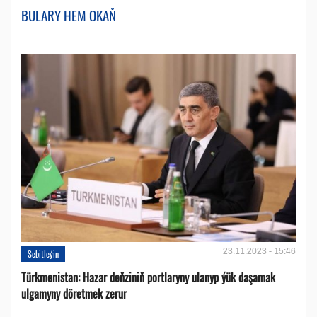
BULARY HEM OKAŇ
23.11.2023 - 15:46
Sebitleýin
Türkmenistan: Hazar deňziniň portlaryny ulanyp ýük daşamak
ulgamyny döretmek zerur