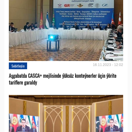
16.11.2023 - 12:02
Sebitleýin
Aşgabatda CASCA+ mejlisinde ýüksüz konteýnerler üçin ýörite
tariflere garaldy