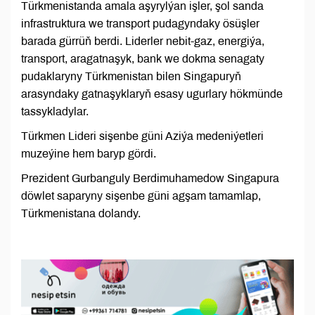
Türkmenistanda amala aşyrylýan işler, şol sanda
infrastruktura we transport pudagyndaky ösüşler
barada gürrüň berdi. Liderler nebit-gaz, energiýa,
transport, aragatnaşyk, bank we dokma senagaty
pudaklaryny Türkmenistan bilen Singapuryň
arasyndaky gatnaşyklaryň esasy ugurlary hökmünde
tassykladylar.
Türkmen Lideri sişenbe güni Aziýa medeniýetleri
muzeýine hem baryp gördi.
Prezident Gurbanguly Berdimuhamedow Singapura
döwlet saparyny sişenbe güni agşam tamamlap,
Türkmenistana dolandy.