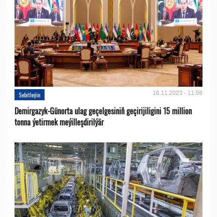
16.11.2023 - 11:58
Sebitleýin
Demirgazyk-Günorta ulag geçelgesiniň geçirijiligini 15 million
tonna ýetirmek meýilleşdirilýär