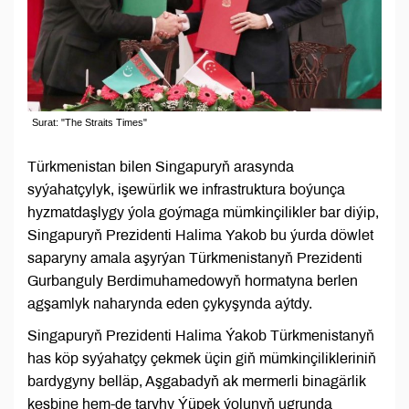
Surat: "The Straits Times"
Türkmenistan bilen Singapuryň arasynda
syýahatçylyk, işewürlik we infrastruktura boýunça
hyzmatdaşlygy ýola goýmaga mümkinçilikler bar diýip,
Singapuryň Prezidenti Halima Yakob bu ýurda döwlet
saparyny amala aşyrýan Türkmenistanyň Prezidenti
Gurbanguly Berdimuhamedowyň hormatyna berlen
agşamlyk naharynda eden çykyşynda aýtdy.
Singapuryň Prezidenti Halima Ýakob Türkmenistanyň
has köp syýahatçy çekmek üçin giň mümkinçilikleriniň
bardygyny belläp, Aşgabadyň ak mermerli binagärlik
keşbine hem-de taryhy Ýüpek ýolunyň ugrunda