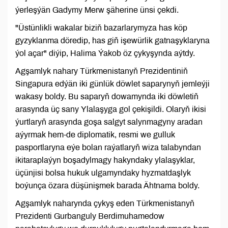
ýerleşýän Gadymy Merw şäherine ünsi çekdi.
"Üstünlikli wakalar biziň bazarlarymyza has köp
gyzyklanma döredip, has giň işewürlik gatnaşyklaryna
ýol açar" diýip, Halima Ýakob öz çykyşynda aýtdy.
Agşamlyk nahary Türkmenistanyň Prezidentiniň
Singapura edýän iki günlük döwlet saparynyň jemleýji
wakasy boldy. Bu saparyň dowamynda iki döwletiň
arasynda üç sany Ylalaşyga gol çekişildi. Olaryň ikisi
ýurtlaryň arasynda goşa salgyt salynmagyny aradan
aýyrmak hem-de diplomatik, resmi we gulluk
pasportlaryna eýe bolan raýatlaryň wiza talabyndan
ikitaraplaýyn boşadylmagy hakyndaky ylalaşyklar,
üçünjisi bolsa hukuk ulgamyndaky hyzmatdaşlyk
boýunça özara düşünişmek barada Ähtnama boldy.
Agşamlyk naharynda çykyş eden Türkmenistanyň
Prezidenti Gurbanguly Berdimuhamedow