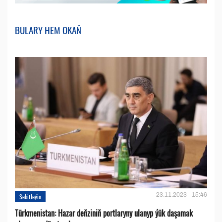
BULARY HEM OKAŇ
23.11.2023 - 15:46
Sebitleýin
Türkmenistan: Hazar deňziniň portlaryny ulanyp ýük daşamak