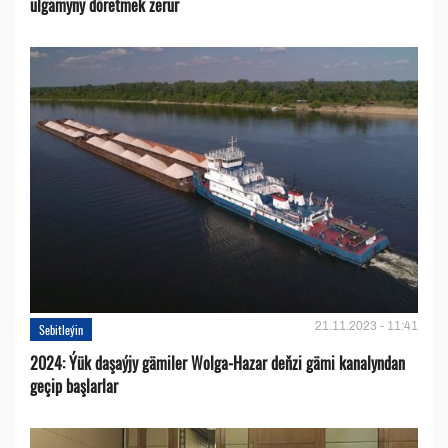
ulgamyny döretmek zerur
21.11.2023 - 11:41
Sebitleýin
2024: Ýük daşaýjy gämiler Wolga-Hazar deňzi gämi kanalyndan
geçip başlarlar