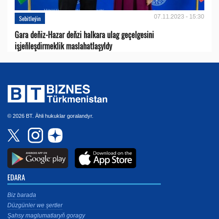
07.11.2023 - 15:30
Sebitleýin
Gara deňiz-Hazar deňzi halkara ulag geçelgesini
işjeňleşdirmeklik maslahatlaşyldy
© 2026 BT. Ähli hukuklar goralandyr.
EDARA
Biz barada
Düzgünler we şertler
Şahsy maglumatlaryň goragy