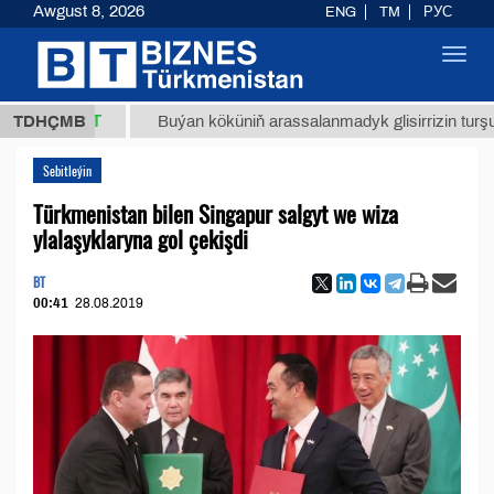
Awgust 8, 2026
ENG
TM
РУС
Toggl
navig
8 ТМТ
TDHÇMB
Buýan köküniň arassalanmadyk glisirrizin turşusy (t.)
Sebitleýin
Türkmenistan bilen Singapur salgyt we wiza
ylalaşyklaryna gol çekişdi
BT
00:41
28.08.2019