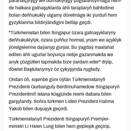
parahatçylygy we durnuklylygy pugtalandyrmaga hem-
de halkara gatnaşyklarda ähli taraplaryň bähbidine
bolan deňhukukly ulgamy döretmäge iki ýurduň hem
gyzyklanma bildirýändigini belläp geçdi.
"Türkmenistan bilen Singapur özara gatnaşyklaryny
deňhukuklylyk, özara çuňňur hormat, ynam we açyklyk
ýörelgelerine daýanyp gurýar. Bu ýagdaý maslahat
edilen ähli ugurlar boýunça netije gazanmakda we
anyk çözgütleri tapmakda bize ýardam eder" diýip,
döwlet Baştutanymyz öz çykyşynda nygtady.
Ondan öň, sişenbe güni öýlän Türkmenistanyň
Prezidenti Gurbanguly Berdimuhamedow Singapuryň
Prezidentiniň Istana köşgünde resmi dabara bilen
garşylandy. Soňra türkmen Lideri Prezident Halima
Ýakob bilen duşuşyk geçirdi.
Türkmenistanyň Prezidenti Singapuryň Premýer-
ministri Li Hsien Lung bilen hem gepleşik geçirip,