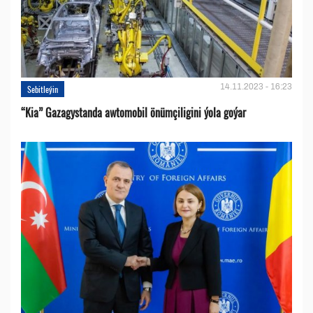
14.11.2023 - 16:23
Sebitleýin
“Kia” Gazagystanda awtomobil önümçiligini ýola goýar