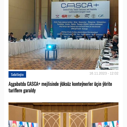
16.11.2023 - 12:02
Sebitleýin
Aşgabatda CASCA+ mejlisinde ýüksüz konteýnerler üçin ýörite
tariflere garaldy