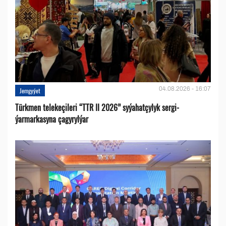
04.08.2026 - 16:07
Jemgyýet
Türkmen telekeçileri “TTR II 2026” syýahatçylyk sergi-
ýarmarkasyna çagyrylýar