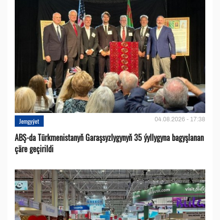
04.08.2026 - 17:38
Jemgyýet
ABŞ-da Türkmenistanyň Garaşsyzlygynyň 35 ýyllygyna bagyşlanan
çäre geçirildi