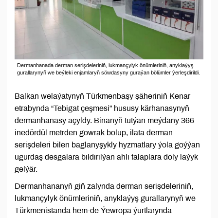
Dermanhanada derman serişdeleriniň, lukmançylyk önümleriniň, anyklaýyş
gurallarynyň we beýleki enjamlaryň söwdasyny guraýan bölümler ýerleşdirildi.
Balkan welaýatynyň Türkmenbaşy şäheriniň Kenar
etrabynda “Tebigat çeşmesi” hususy kärhanasynyň
dermanhanasy açyldy. Binanyň tutýan meýdany 366
inedördül metrden gowrak bolup, ilata derman
serişdeleri bilen baglanyşykly hyzmatlary ýola goýýan
ugurdaş desgalara bildirilýän ähli talaplara doly laýyk
gelýär.
Dermanhananyň giň zalynda derman serişdeleriniň,
lukmançylyk önümleriniň, anyklaýyş gurallarynyň we
Türkmenistanda hem-de Ýewropa ýurtlarynda