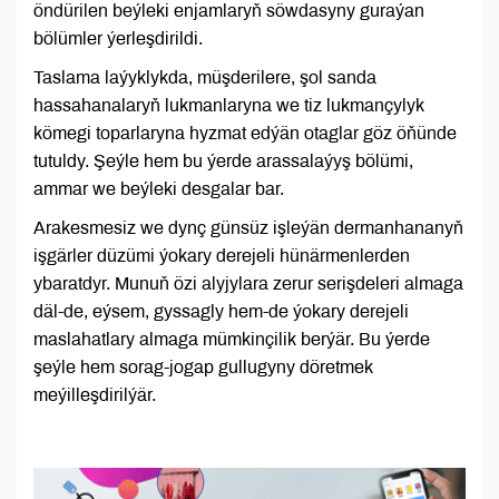
öndürilen beýleki enjamlaryň söwdasyny guraýan
bölümler ýerleşdirildi.
Taslama laýyklykda, müşderilere, şol sanda
hassahanalaryň lukmanlaryna we tiz lukmançylyk
kömegi toparlaryna hyzmat edýän otaglar göz öňünde
tutuldy. Şeýle hem bu ýerde arassalaýyş bölümi,
ammar we beýleki desgalar bar.
Arakesmesiz we dynç günsüz işleýän dermanhananyň
işgärler düzümi ýokary derejeli hünärmenlerden
ybaratdyr. Munuň özi alyjylara zerur serişdeleri almaga
däl-de, eýsem, gyssagly hem-de ýokary derejeli
maslahatlary almaga mümkinçilik berýär. Bu ýerde
şeýle hem sorag-jogap gullugyny döretmek
meýilleşdirilýär.