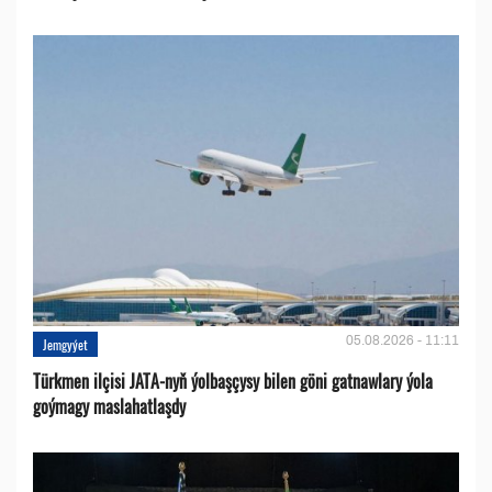
05.08.2026 - 11:11
Jemgyýet
Türkmen ilçisi JATA-nyň ýolbaşçysy bilen göni gatnawlary ýola
goýmagy maslahatlaşdy