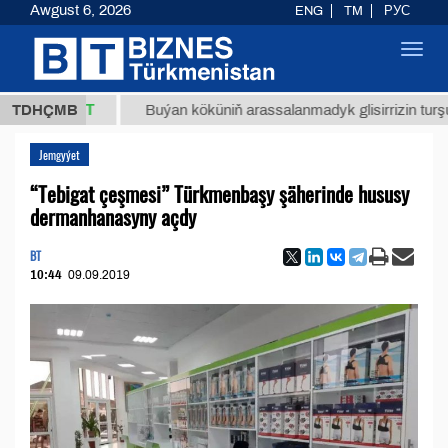
Awgust 6, 2026
ENG
TM
РУС
Toggl
navig
,8 ТМТ
TDHÇMB
Buýan köküniň arassalanmadyk glisirrizin turşusy (t.)
Jemgyýet
“Tebigat çeşmesi” Türkmenbaşy şäherinde hususy
dermanhanasyny açdy
BT
10:44
09.09.2019