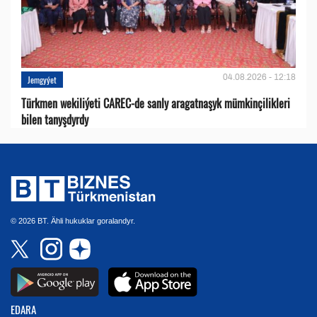
04.08.2026 - 12:18
Jemgyýet
Türkmen wekiliýeti CAREC-de sanly aragatnaşyk mümkinçilikleri
bilen tanyşdyrdy
© 2026 BT. Ähli hukuklar goralandyr.
EDARA