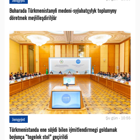
Jemgyýet
Buharada Türkmenistanyň medeni-syýahatçylyk toplumyny
döretmek meýilleşdirilýär
Şu gün - 10:55
Jemgyýet
Türkmenistanda ene süýdi bilen iýmitlendirmegi goldamak
boýunça “tegelek stol” geçirildi