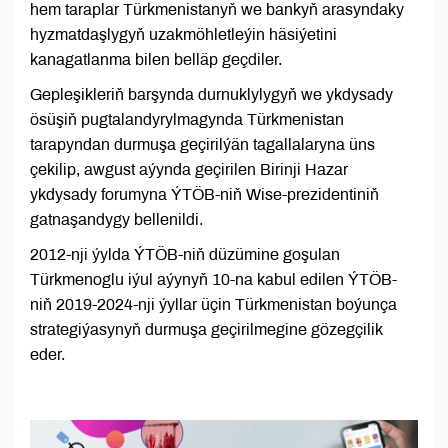
hem taraplar Türkmenistanyň we bankyň arasyndaky
hyzmatdaşlygyň uzakmöhletleýin häsiýetini
kanagatlanma bilen belläp geçdiler.
Gepleşikleriň barşynda durnuklylygyň we ykdysady
ösüşiň pugtalandyrylmagynda Türkmenistan
tarapyndan durmuşa geçirilýän tagallalaryna üns
çekilip, awgust aýynda geçirilen Birinji Hazar
ykdysady forumyna ÝTÖB-niň Wise-prezidentiniň
gatnaşandygy bellenildi.
2012-nji ýylda ÝTÖB-niň düzümine goşulan
Türkmenoglu iýul aýynyň 10-na kabul edilen ÝTÖB-
niň 2019-2024-nji ýyllar üçin Türkmenistan boýunça
strategiýasynyň durmuşa geçirilmegine gözegçilik
eder.