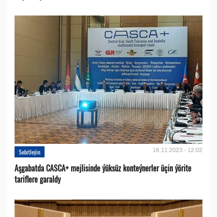
16.11.2023 - 12:02
Sebitleýin
Aşgabatda CASCA+ mejlisinde ýüksüz konteýnerler üçin ýörite
tariflere garaldy