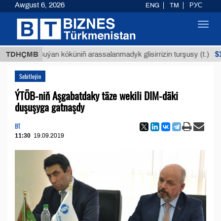
Awgust 6, 2026
ENG
TM
РУС
Toggl
navig
$12935,1
TDHÇMB
Buýan köküniň arassalanmadyk glisirrizin turşusy (t.)
Sebitleýin
ÝTÖB-niň Aşgabatdaky täze wekili DIM-däki
duşuşyga gatnaşdy
BT
11:30
19.09.2019