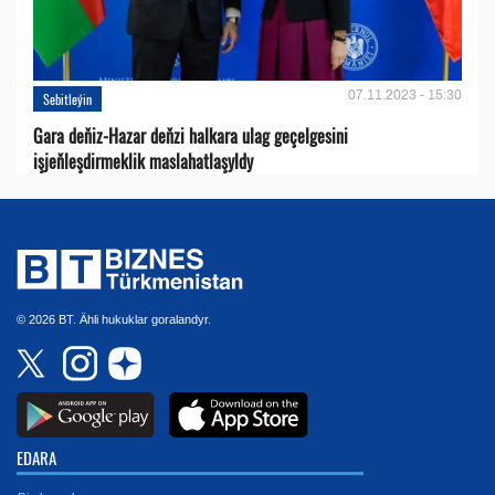
07.11.2023 - 15:30
Sebitleýin
Gara deňiz-Hazar deňzi halkara ulag geçelgesini
işjeňleşdirmeklik maslahatlaşyldy
© 2026 BT. Ähli hukuklar goralandyr.
EDARA