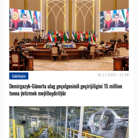
16.11.2023 - 11:58
Sebitleýin
Demirgazyk-Günorta ulag geçelgesiniň geçirijiligini 15 million
tonna ýetirmek meýilleşdirilýär