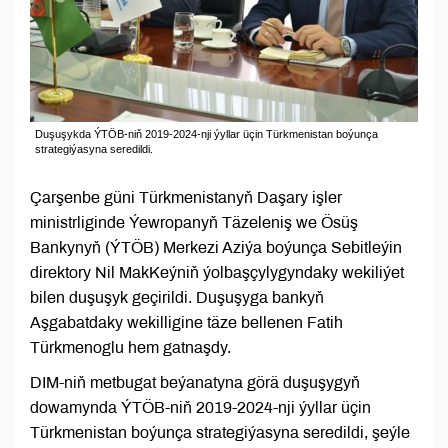
Duşuşykda ÝTÖB-niň 2019-2024-nji ýyllar üçin Türkmenistan boýunça
strategiýasyna seredildi.
Çarşenbe güni Türkmenistanyň Daşary işler
ministrliginde Ýewropanyň Täzeleniş we Ösüş
Bankynyň (ÝTÖB) Merkezi Aziýa boýunça Sebitleýin
direktory Nil MakKeýniň ýolbaşçylygyndaky wekiliýet
bilen duşuşyk geçirildi. Duşuşyga bankyň
Aşgabatdaky wekilligine täze bellenen Fatih
Türkmenoglu hem gatnaşdy.
DIM-niň metbugat beýanatyna görä duşuşygyň
dowamynda ÝTÖB-niň 2019-2024-nji ýyllar üçin
Türkmenistan boýunça strategiýasyna seredildi, şeýle