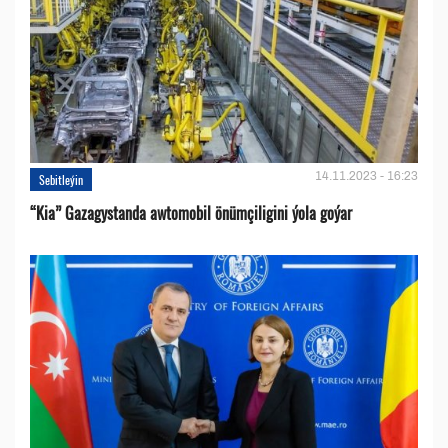
14.11.2023 - 16:23
Sebitleýin
“Kia” Gazagystanda awtomobil önümçiligini ýola goýar