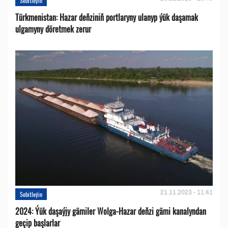
Sebitleýin
Türkmenistan: Hazar deňziniň portlaryny ulanyp ýük daşamak
ulgamyny döretmek zerur
21.11.2023 - 11:41
Sebitleýin
2024: Ýük daşaýjy gämiler Wolga-Hazar deňzi gämi kanalyndan
geçip başlarlar