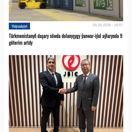
04.08.2026 - 16:57
Ykdysadyýet
Türkmenistanyň daşary söwda dolanyşygy ýanwar-iýul aýlarynda 9
göterim artdy