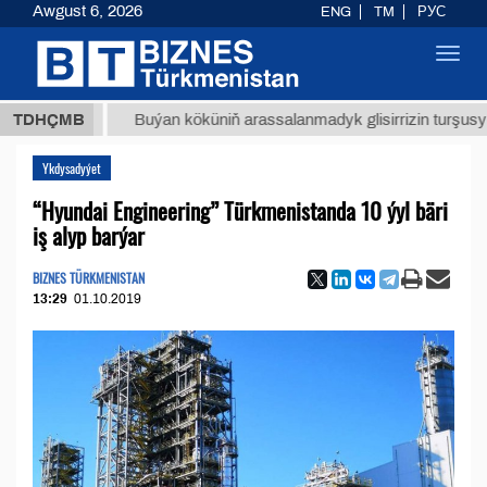
Awgust 6, 2026
ENG
TM
РУС
Toggl
navig
ТМТ
$1
TDHÇMB
Buýan köküniň arassalanmadyk glisirrizin turşusy (t.)
Ykdysadyýet
“Hyundai Engineering” Türkmenistanda 10 ýyl bäri
iş alyp barýar
BIZNES TÜRKMENISTAN
13:29
01.10.2019