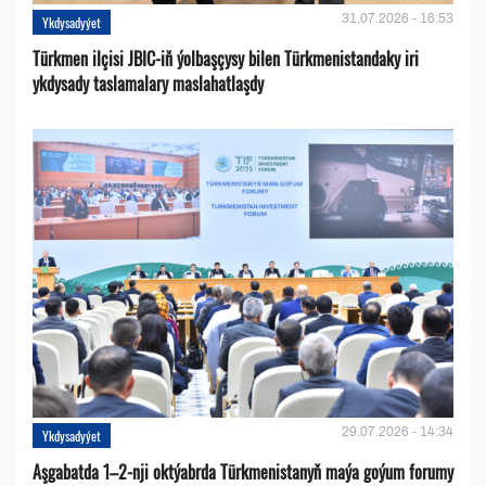
31.07.2026 - 16:53
Ykdysadyýet
Türkmen ilçisi JBIC-iň ýolbaşçysy bilen Türkmenistandaky iri
ykdysady taslamalary maslahatlaşdy
29.07.2026 - 14:34
Ykdysadyýet
Aşgabatda 1–2-nji oktýabrda Türkmenistanyň maýa goýum forumy