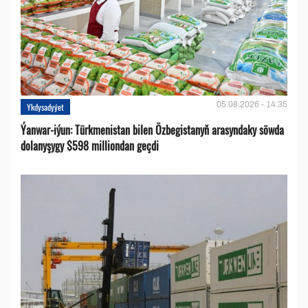
05.08.2026 - 14:35
Ykdysadyýet
Ýanwar-iýun: Türkmenistan bilen Özbegistanyň arasyndaky söwda
dolanyşygy $598 milliondan geçdi