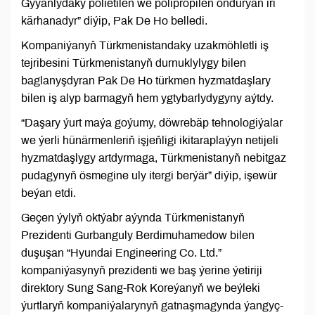
Gyýanlydaky polietilen we polipropilen öndürýän iri
kärhanadyr” diýip, Pak De Ho belledi.
Kompaniýanyň Türkmenistandaky uzakmöhletli iş
tejribesini Türkmenistanyň durnuklylygy bilen
baglanyşdyran Pak De Ho türkmen hyzmatdaşlary
bilen iş alyp barmagyň hem ygtybarlydygyny aýtdy.
“Daşary ýurt maýa goýumy, döwrebäp tehnologiýalar
we ýerli hünärmenleriň işjeňligi ikitaraplaýyn netijeli
hyzmatdaşlygy artdyrmaga, Türkmenistanyň nebitgaz
pudagynyň ösmegine uly itergi berýär” diýip, işewür
beýan etdi.
Geçen ýylyň oktýabr aýynda Türkmenistanyň
Prezidenti Gurbanguly Berdimuhamedow bilen
duşuşan “Hyundai Engineering Co. Ltd.”
kompaniýasynyň prezidenti we baş ýerine ýetiriji
direktory Sung Sang-Rok Koreýanyň we beýleki
ýurtlaryň kompaniýalarynyň gatnaşmagynda ýangyç-