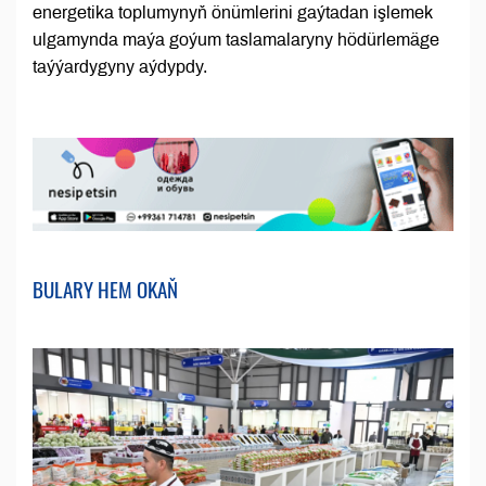
energetika toplumynyň önümlerini gaýtadan işlemek
ulgamynda maýa goýum taslamalaryny hödürlemäge
taýýardygyny aýdypdy.
BULARY HEM OKAŇ