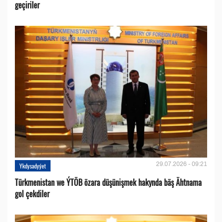
geçiriler
29.07.2026 - 09:21
Ykdysadyýet
Türkmenistan we ÝTÖB özara düşünişmek hakynda bäş Ähtnama
gol çekdiler