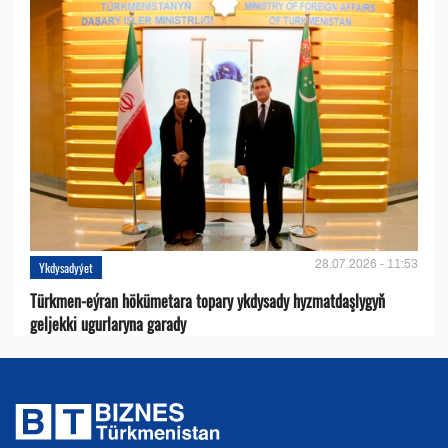
28.07.2026 - 11:53
Ykdysadyýet
Türkmen-eýran hökümetara topary ykdysady hyzmatdaşlygyň
geljekki ugurlaryna garady