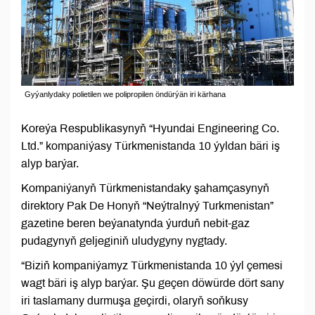
Gyýanlydaky polietilen we polipropilen öndürýän iri kärhana
Koreýa Respublikasynyň “Hyundai Engineering Co.
Ltd.” kompaniýasy Türkmenistanda 10 ýyldan bäri iş
alyp barýar.
Kompaniýanyň Türkmenistandaky şahamçasynyň
direktory Pak De Honyň “Neýtralnyý Turkmenistan”
gazetine beren beýanatynda ýurduň nebit-gaz
pudagynyň geljeginiň uludygyny nygtady.
“Biziň kompaniýamyz Türkmenistanda 10 ýyl çemesi
wagt bäri iş alyp barýar. Şu geçen döwürde dört sany
iri taslamany durmuşa geçirdi, olaryň soňkusy