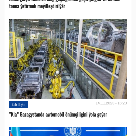
tonna ýetirmek meýilleşdirilýär
14.11.2023 - 16:23
Sebitleýin
“Kia” Gazagystanda awtomobil önümçiligini ýola goýar