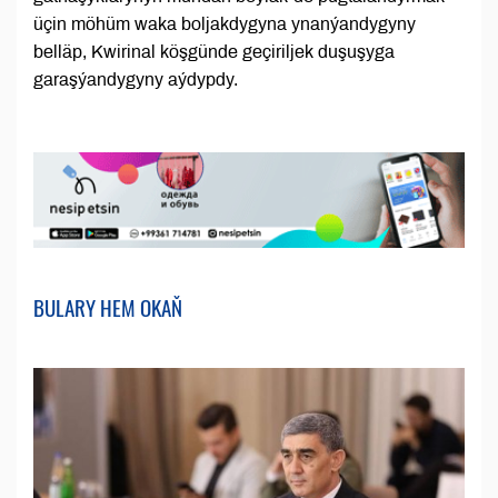
üçin möhüm waka boljakdygyna ynanýandygyny
belläp, Kwirinal köşgünde geçiriljek duşuşyga
garaşýandygyny aýdypdy.
BULARY HEM OKAŇ