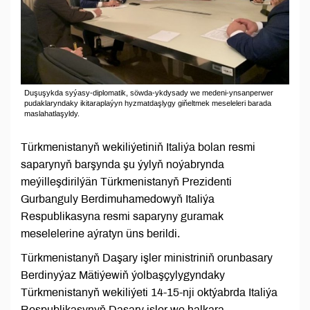
Duşuşykda syýasy-diplomatik, söwda-ykdysady we medeni-ynsanperwer
pudaklaryndaky ikitaraplaýyn hyzmatdaşlygy giňeltmek meseleleri barada
maslahatlaşyldy.
Türkmenistanyň wekiliýetiniň Italiýa bolan resmi
saparynyň barşynda şu ýylyň noýabrynda
meýilleşdirilýän Türkmenistanyň Prezidenti
Gurbanguly Berdimuhamedowyň Italiýa
Respublikasyna resmi saparyny guramak
meselelerine aýratyn üns berildi.
Türkmenistanyň Daşary işler ministriniň orunbasary
Berdinyýaz Mätiýewiň ýolbaşçylygyndaky
Türkmenistanyň wekiliýeti 14-15-nji oktýabrda Italiýa
Respublikasynyň Daşary işler we halkara