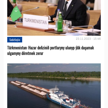
23.11.2023 - 15:46
Sebitleýin
Türkmenistan: Hazar deňziniň portlaryny ulanyp ýük daşamak
ulgamyny döretmek zerur