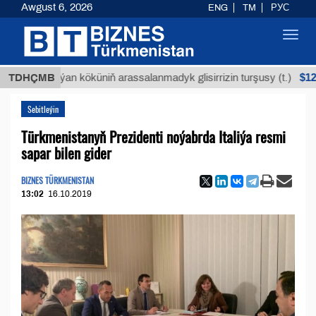
Awgust 6, 2026
ENG
TM
РУС
Toggl
navig
$12935,18
TDHÇMB
Buýan köküniň arassalanmadyk glisirrizin turşusy (t.)
Sebitleýin
Türkmenistanyň Prezidenti noýabrda Italiýa resmi
sapar bilen gider
BIZNES TÜRKMENISTAN
13:02
16.10.2019