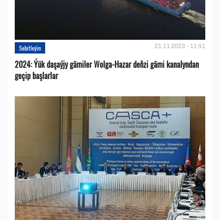
21.11.2023 - 11:41
Sebitleýin
2024: Ýük daşaýjy gämiler Wolga-Hazar deňzi gämi kanalyndan
geçip başlarlar