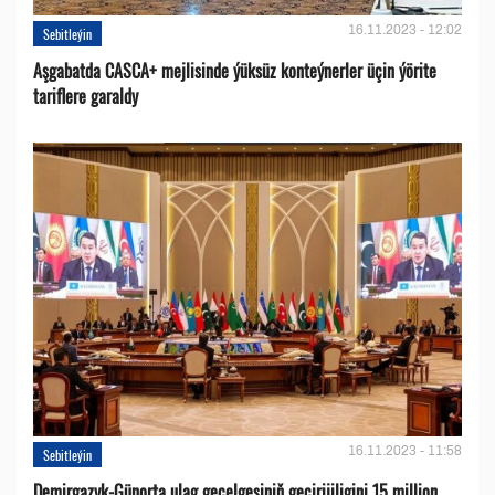
16.11.2023 - 12:02
Sebitleýin
Aşgabatda CASCA+ mejlisinde ýüksüz konteýnerler üçin ýörite
tariflere garaldy
16.11.2023 - 11:58
Sebitleýin
Demirgazyk-Günorta ulag geçelgesiniň geçirijiligini 15 million