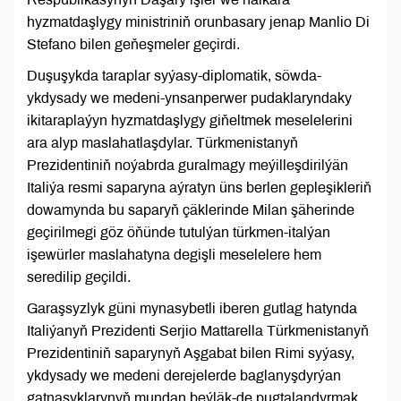
hyzmatdaşlygy ministriniň orunbasary jenap Manlio Di
Stefano bilen geňeşmeler geçirdi.
Duşuşykda taraplar syýasy-diplomatik, söwda-
ykdysady we medeni-ynsanperwer pudaklaryndaky
ikitaraplaýyn hyzmatdaşlygy giňeltmek meselelerini
ara alyp maslahatlaşdylar. Türkmenistanyň
Prezidentiniň noýabrda guralmagy meýilleşdirilýän
Italiýa resmi saparyna aýratyn üns berlen gepleşikleriň
dowamynda bu saparyň çäklerinde Milan şäherinde
geçirilmegi göz öňünde tutulýan türkmen-italýan
işewürler maslahatyna degişli meselelere hem
seredilip geçildi.
Garaşsyzlyk güni mynasybetli iberen gutlag hatynda
Italiýanyň Prezidenti Serjio Mattarella Türkmenistanyň
Prezidentiniň saparynyň Aşgabat bilen Rimi syýasy,
ykdysady we medeni derejelerde baglanyşdyrýan
gatnaşyklarynyň mundan beýläk-de pugtalandyrmak