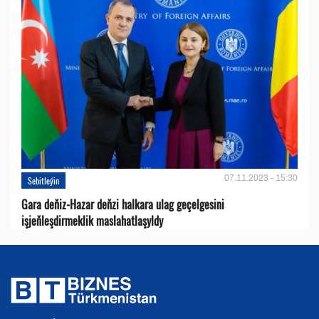
07.11.2023 - 15:30
Sebitleýin
Gara deňiz-Hazar deňzi halkara ulag geçelgesini
işjeňleşdirmeklik maslahatlaşyldy