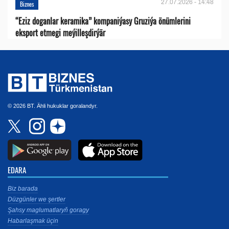
27.07.2026 - 14:48
Biznes
“Eziz doganlar keramika” kompaniýasy Gruziýa önümlerini
eksport etmegi meýilleşdirýär
© 2026 BT. Ähli hukuklar goralandyr.
EDARA
Biz barada
Düzgünler we şertler
Şahsy maglumatlaryň goragy
Habarlaşmak üçin