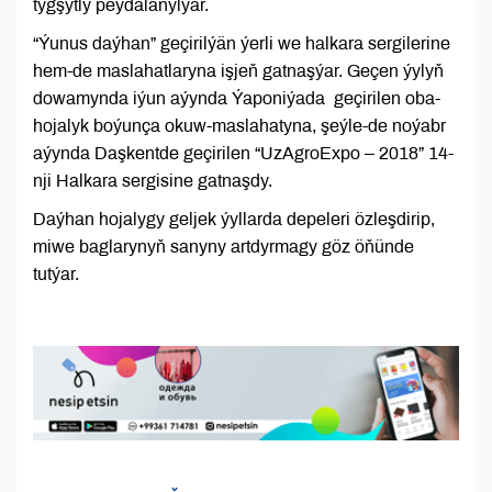
tygşytly peýdalanylýar.
“Ýunus daýhan” geçirilýän ýerli we halkara sergilerine
hem-de maslahatlaryna işjeň gatnaşýar. Geçen ýylyň
dowamynda iýun aýynda Ýaponiýada geçirilen oba-
hojalyk boýunça okuw-maslahatyna, şeýle-de noýabr
aýynda Daşkentde geçirilen “UzAgroExpo – 2018” 14-
nji Halkara sergisine gatnaşdy.
Daýhan hojalygy geljek ýyllarda depeleri özleşdirip,
miwe baglarynyň sanyny artdyrmagy göz öňünde
tutýar.