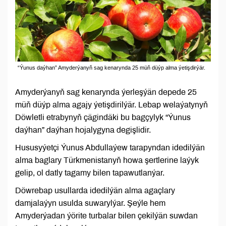
“Ýunus daýhan” Amyderýanyň sag kenarynda 25 müň düýp alma ýetişdirýär.
Amyderýanyň sag kenarynda ýerleşýän depede 25
müň düýp alma agajy ýetişdirilýär. Lebap welaýatynyň
Döwletli etrabynyň çägindäki bu bagçylyk “Ýunus
daýhan” daýhan hojalygyna degişlidir.
Hususyýetçi Ýunus Abdullaýew tarapyndan idedilýän
alma baglary Türkmenistanyň howa şertlerine laýyk
gelip, ol datly tagamy bilen tapawutlanýar.
Döwrebap usullarda idedilýän alma agaçlary
damjalaýyn usulda suwarylýar. Şeýle hem
Amyderýadan ýörite turbalar bilen çekilýän suwdan