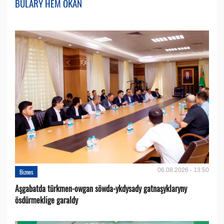
BULARY HEM OKAŇ
06.08.2026 - 13:50
Biznes
Aşgabatda türkmen-owgan söwda-ykdysady gatnaşyklaryny
ösdürmeklige garaldy