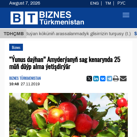
Awgust 7, 2026
ENG
TM
РУС
Toggl
navig
$12935,1
TDHÇMB
Buýan köküniň arassalanmadyk glisirrizin turşusy (t.)
Biznes
“Ýunus daýhan” Amyderýanyň sag kenarynda 25
müň düýp alma ýetişdirýär
BIZNES TÜRKMENISTAN
10:48
27.11.2019