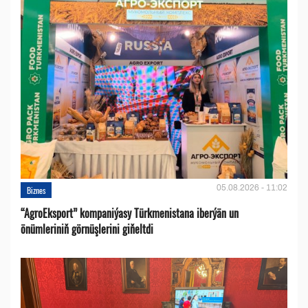
05.08.2026 - 11:02
Biznes
“AgroEksport” kompaniýasy Türkmenistana iberýän un
önümleriniň görnüşlerini giňeltdi