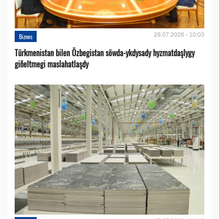
28.07.2026 - 10:03
Biznes
Türkmenistan bilen Özbegistan söwda-ykdysady hyzmatdaşlygy
giňeltmegi maslahatlaşdy