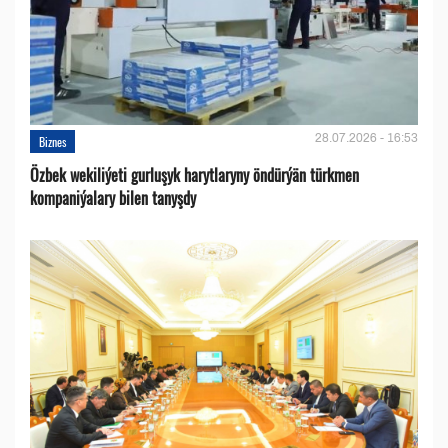
28.07.2026 - 16:53
Biznes
Özbek wekiliýeti gurluşyk harytlaryny öndürýän türkmen
kompaniýalary bilen tanyşdy