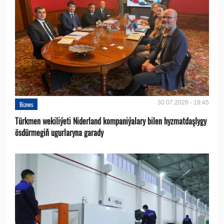
30.07.2026 - 19:45
Biznes
Türkmen wekiliýeti Niderland kompaniýalary bilen hyzmatdaşlygy
ösdürmegiň ugurlaryna garady