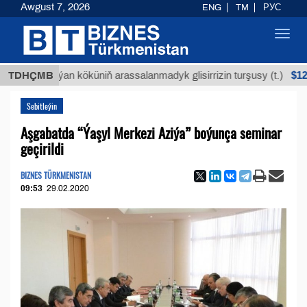
Awgust 7, 2026
ENG
TM
РУС
Toggl
navig
$12935,18
TDHÇMB
Buýan köküniň arassalanmadyk glisirrizin turşusy (t.)
Sebitleýin
Aşgabatda “Ýaşyl Merkezi Aziýa” boýunça seminar
geçirildi
BIZNES TÜRKMENISTAN
09:53
29.02.2020