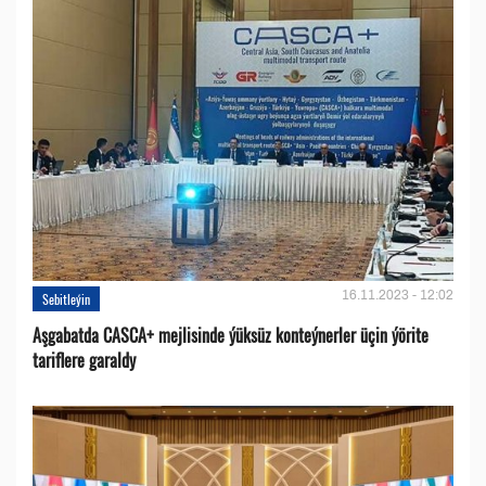
16.11.2023 - 12:02
Sebitleýin
Aşgabatda CASCA+ mejlisinde ýüksüz konteýnerler üçin ýörite
tariflere garaldy