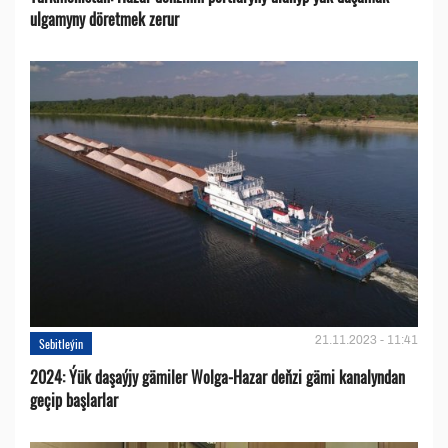
ulgamyny döretmek zerur
21.11.2023 - 11:41
Sebitleýin
2024: Ýük daşaýjy gämiler Wolga-Hazar deňzi gämi kanalyndan
geçip başlarlar