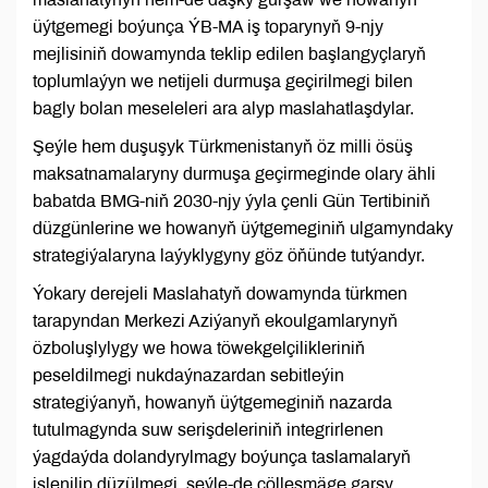
üýtgemegi boýunça ÝB-MA iş toparynyň 9-njy
mejlisiniň dowamynda teklip edilen başlangyçlaryň
toplumlaýyn we netijeli durmuşa geçirilmegi bilen
bagly bolan meseleleri ara alyp maslahatlaşdylar.
Şeýle hem duşuşyk Türkmenistanyň öz milli ösüş
maksatnamalaryny durmuşa geçirmeginde olary ähli
babatda BMG-niň 2030-njy ýyla çenli Gün Tertibiniň
düzgünlerine we howanyň üýtgemeginiň ulgamyndaky
strategiýalaryna laýyklygyny göz öňünde tutýandyr.
Ýokary derejeli Maslahatyň dowamynda türkmen
tarapyndan Merkezi Aziýanyň ekoulgamlarynyň
özboluşlylygy we howa töwekgelçilikleriniň
peseldilmegi nukdaýnazardan sebitleýin
strategiýanyň, howanyň üýtgemeginiň nazarda
tutulmagynda suw serişdeleriniň integrirlenen
ýagdaýda dolandyrylmagy boýunça taslamalaryň
işlenilip düzülmegi, şeýle-de çölleşmäge garşy