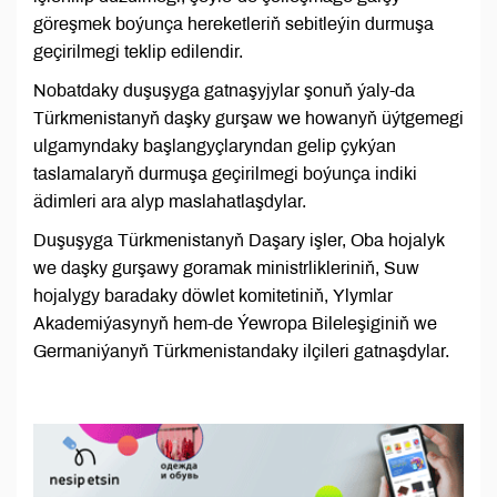
göreşmek boýunça hereketleriň sebitleýin durmuşa
geçirilmegi teklip edilendir.
Nobatdaky duşuşyga gatnaşyjylar şonuň ýaly-da
Türkmenistanyň daşky gurşaw we howanyň üýtgemegi
ulgamyndaky başlangyçlaryndan gelip çykýan
taslamalaryň durmuşa geçirilmegi boýunça indiki
ädimleri ara alyp maslahatlaşdylar.
Duşuşyga Türkmenistanyň Daşary işler, Oba hojalyk
we daşky gurşawy goramak ministrlikleriniň, Suw
hojalygy baradaky döwlet komitetiniň, Ylymlar
Akademiýasynyň hem-de Ýewropa Bileleşiginiň we
Germaniýanyň Türkmenistandaky ilçileri gatnaşdylar.