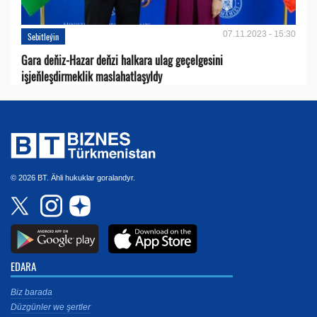
07.11.2023 - 15:30
Sebitleýin
Gara deňiz-Hazar deňzi halkara ulag geçelgesini
işjeňleşdirmeklik maslahatlaşyldy
© 2026 BT. Ähli hukuklar goralandyr.
EDARA
Biz barada
Düzgünler we şertler