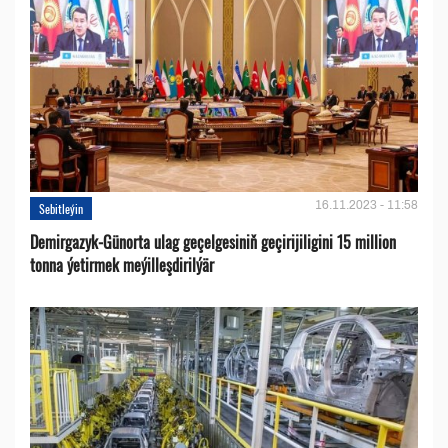
16.11.2023 - 11:58
Sebitleýin
Demirgazyk-Günorta ulag geçelgesiniň geçirijiligini 15 million
tonna ýetirmek meýilleşdirilýär