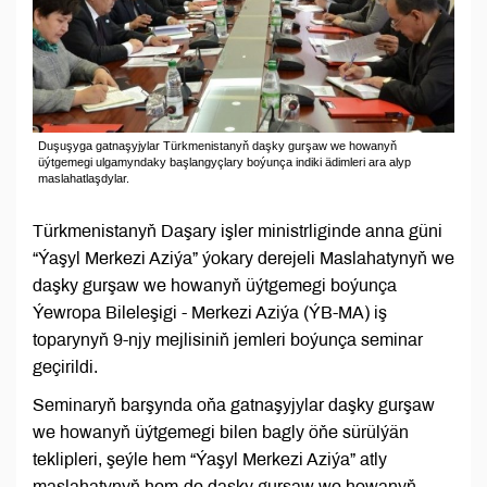
Duşuşyga gatnaşyjylar Türkmenistanyň daşky gurşaw we howanyň
üýtgemegi ulgamyndaky başlangyçlary boýunça indiki ädimleri ara alyp
maslahatlaşdylar.
Türkmenistanyň Daşary işler ministrliginde anna güni
“Ýaşyl Merkezi Aziýa” ýokary derejeli Maslahatynyň we
daşky gurşaw we howanyň üýtgemegi boýunça
Ýewropa Bileleşigi - Merkezi Aziýa (ÝB-MA) iş
toparynyň 9-njy mejlisiniň jemleri boýunça seminar
geçirildi.
Seminaryň barşynda oňa gatnaşyjylar daşky gurşaw
we howanyň üýtgemegi bilen bagly öňe sürülýän
teklipleri, şeýle hem “Ýaşyl Merkezi Aziýa” atly
maslahatynyň hem-de daşky gurşaw we howanyň