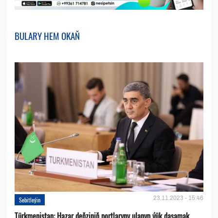
BULARY HEM OKAŇ
23.11.2023 - 15:46
Sebitleýin
Türkmenistan: Hazar deňziniň portlaryny ulanyp ýük daşamak