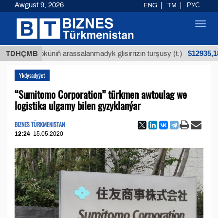
Awgust 9, 2026
ENG
TM
РУС
Toggl
navig
$12935,18
an köküniň arassalanmadyk glisirrizin turşusy (t.)
TDHÇMB
Ykdysadyýet
“Sumitomo Сorporation” türkmen awtoulag we
logistika ulgamy bilen gyzyklanýar
BIZNES TÜRKMENISTAN
12:24
15.05.2020