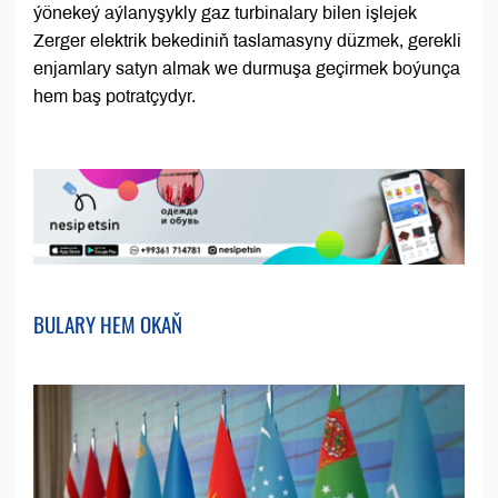
ýönekeý aýlanyşykly gaz turbinalary bilen işlejek
Zerger elektrik bekediniň taslamasyny düzmek, gerekli
enjamlary satyn almak we durmuşa geçirmek boýunça
hem baş potratçydyr.
BULARY HEM OKAŇ