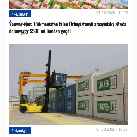
05.08.2026 - 14:35
Ykdysadyýet
Ýanwar-iýun: Türkmenistan bilen Özbegistanyň arasyndaky söwda
dolanyşygy $598 milliondan geçdi
04.08.2026 - 16:57
Ykdysadyýet