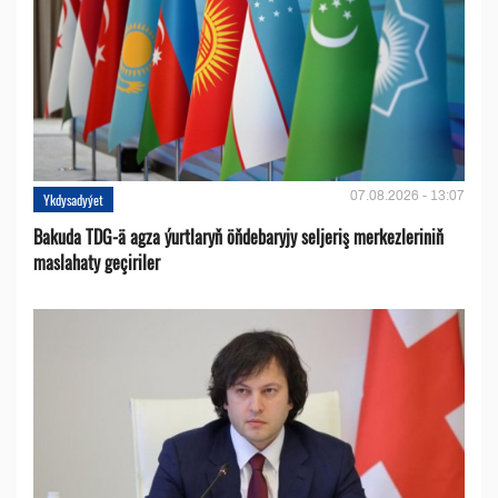
07.08.2026 - 13:07
Ykdysadyýet
Bakuda TDG-ä agza ýurtlaryň öňdebaryjy seljeriş merkezleriniň
maslahaty geçiriler