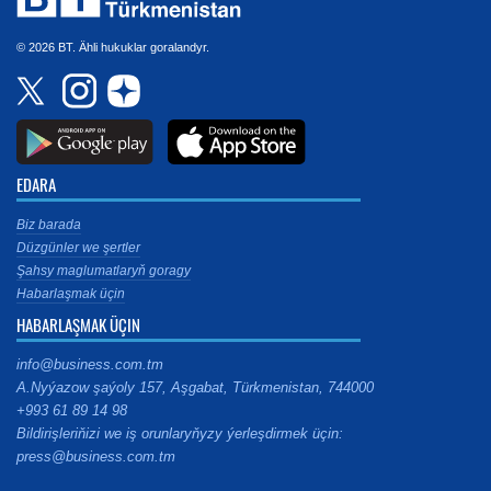
© 2026 BT. Ähli hukuklar goralandyr.
EDARA
Biz barada
Düzgünler we şertler
Şahsy maglumatlaryň goragy
Habarlaşmak üçin
HABARLAŞMAK ÜÇIN
info@business.com.tm
A.Nyýazow şaýoly 157, Aşgabat, Türkmenistan, 744000
+993 61 89 14 98
Bildirişleriňizi we iş orunlaryňyzy ýerleşdirmek üçin:
press@business.com.tm