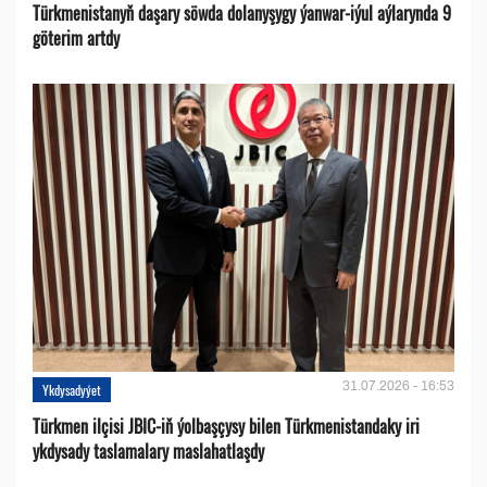
Türkmenistanyň daşary söwda dolanyşygy ýanwar-iýul aýlarynda 9
göterim artdy
31.07.2026 - 16:53
Ykdysadyýet
Türkmen ilçisi JBIC-iň ýolbaşçysy bilen Türkmenistandaky iri
ykdysady taslamalary maslahatlaşdy