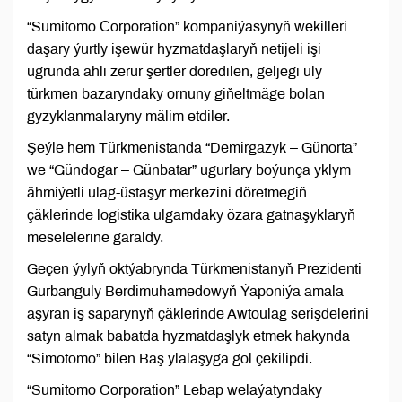
“Sumitomo Сorporation” kompaniýasynyň wekilleri
daşary ýurtly işewür hyzmatdaşlaryň netijeli işi
ugrunda ähli zerur şertler döredilen, geljegi uly
türkmen bazaryndaky ornuny giňeltmäge bolan
gyzyklanmalaryny mälim etdiler.
Şeýle hem Türkmenistanda “Demirgazyk – Günorta”
we “Gündogar – Günbatar” ugurlary boýunça yklym
ähmiýetli ulag-üstaşyr merkezini döretmegiň
çäklerinde logistika ulgamdaky özara gatnaşyklaryň
meselelerine garaldy.
Geçen ýylyň oktýabrynda Türkmenistanyň Prezidenti
Gurbanguly Berdimuhamedowyň Ýaponiýa amala
aşyran iş saparynyň çäklerinde Awtoulag serişdelerini
satyn almak babatda hyzmatdaşlyk etmek hakynda
“Simotomo” bilen Baş ylalaşyga gol çekilipdi.
“Sumitomo Corporation” Lebap welaýatyndaky