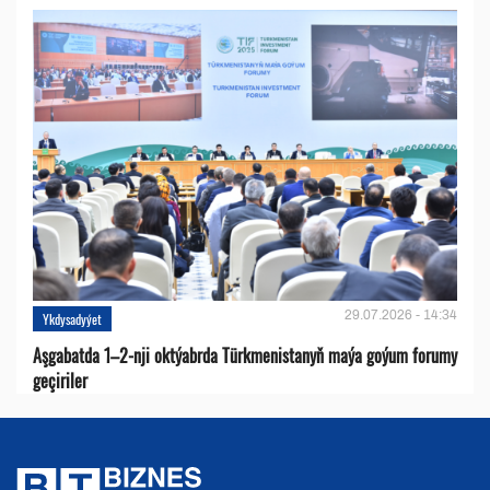
29.07.2026 - 14:34
Ykdysadyýet
Aşgabatda 1–2-nji oktýabrda Türkmenistanyň maýa goýum forumy
geçiriler