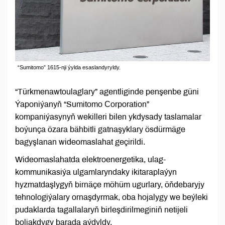
“Sumitomo” 1615-nji ýylda esaslandyryldy.
“Türkmenawtoulaglary” agentliginde penşenbe güni
Ýaponiýanyň “Sumitomo Сorporation”
kompaniýasynyň wekilleri bilen ykdysady taslamalar
boýunça özara bähbitli gatnaşyklary ösdürmäge
bagyşlanan wideomaslahat geçirildi.
Wideomaslahatda elektroenergetika, ulag-
kommunikasiýa ulgamlaryndaky ikitaraplaýyn
hyzmatdaşlygyň birnäçe möhüm ugurlary, öňdebaryjy
tehnologiýalary ornaşdyrmak, oba hojalygy we beýleki
pudaklarda tagallalaryň birleşdirilmeginiň netijeli
boljakdygy barada aýdyldy.