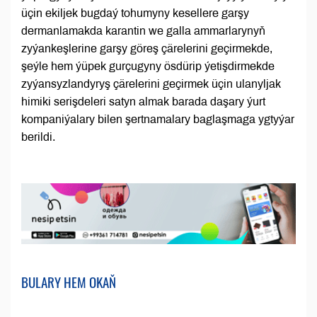
üçin ekiljek bugdaý tohumyny kesellere garşy
dermanlamakda karantin we galla ammarlarynyň
zyýankeşlerine garşy göreş çärelerini geçirmekde,
şeýle hem ýüpek gurçugyny ösdürip ýetişdirmekde
zyýansyzlandyryş çärelerini geçirmek üçin ulanyljak
himiki serişdeleri satyn almak barada daşary ýurt
kompaniýalary bilen şertnamalary baglaşmaga ygtyýar
berildi.
BULARY HEM OKAŇ