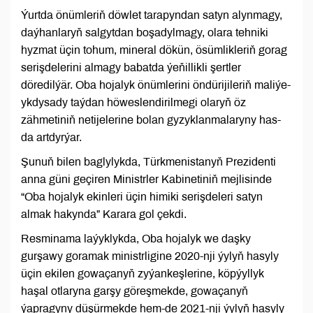
Ýurtda önümleriň döwlet tarapyndan satyn alynmagy,
daýhanlaryň salgytdan boşadylmagy, olara tehniki
hyzmat üçin tohum, mineral dökün, ösümlikleriň gorag
serişdelerini almagy babatda ýeňillikli şertler
döredilýär. Oba hojalyk önümlerini öndürijileriň maliýe-
ykdysady taýdan höweslendirilmegi olaryň öz
zähmetiniň netijelerine bolan gyzyklanmalaryny has-
da artdyrýar.
Şunuň bilen baglylykda, Türkmenistanyň Prezidenti
anna güni geçiren Ministrler Kabinetiniň mejlisinde
“Oba hojalyk ekinleri üçin himiki serişdeleri satyn
almak hakynda” Karara gol çekdi.
Resminama laýyklykda, Oba hojalyk we daşky
gurşawy goramak ministrligine 2020-nji ýylyň hasyly
üçin ekilen gowaçanyň zyýankeşlerine, köpýyllyk
haşal otlaryna garşy göreşmekde, gowaçanyň
ýapragyny düşürmekde hem-de 2021-nji ýylyň hasyly