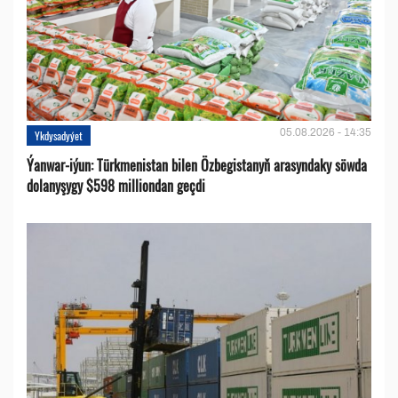
05.08.2026 - 14:35
Ykdysadyýet
Ýanwar-iýun: Türkmenistan bilen Özbegistanyň arasyndaky söwda
dolanyşygy $598 milliondan geçdi