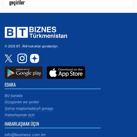
geçiriler
© 2026 BT. Ähli hukuklar goralandyr.
EDARA
Biz barada
Düzgünler we şertler
Şahsy maglumatlaryň goragy
Habarlaşmak üçin
HABARLAŞMAK ÜÇIN
info@business.com.tm