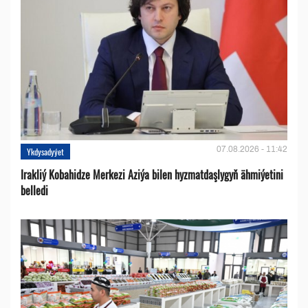
07.08.2026 - 11:42
Ykdysadyýet
Irakliý Kobahidze Merkezi Aziýa bilen hyzmatdaşlygyň ähmiýetini
belledi