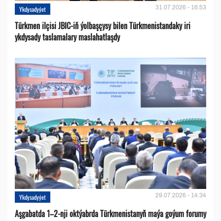
31.07.2026 - 16:53
Ykdysadyýet
Türkmen ilçisi JBIC-iň ýolbaşçysy bilen Türkmenistandaky iri
ykdysady taslamalary maslahatlaşdy
29.07.2026 - 14:34
Ykdysadyýet
Aşgabatda 1–2-nji oktýabrda Türkmenistanyň maýa goýum forumy