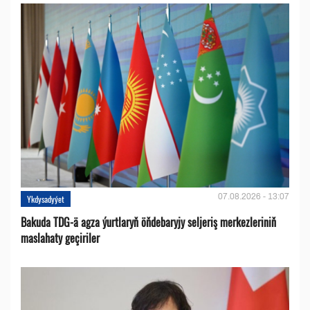
07.08.2026 - 13:07
Ykdysadyýet
Bakuda TDG-ä agza ýurtlaryň öňdebaryjy seljeriş merkezleriniň
maslahaty geçiriler