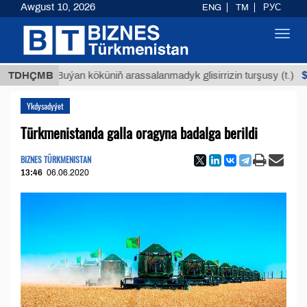
Awgust 10, 2026
ENG
TM
РУС
Toggl
navig
$12935,
TDHÇMB
Buýan köküniň arassalanmadyk glisirrizin turşusy (t.)
Ykdysadyýet
Türkmenistanda galla oragyna badalga berildi
BIZNES TÜRKMENISTAN
13:46
06.06.2020