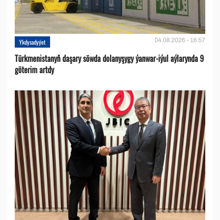
04.08.2026 - 16:57
Ykdysadyýet
Türkmenistanyň daşary söwda dolanyşygy ýanwar-iýul aýlarynda 9
göterim artdy