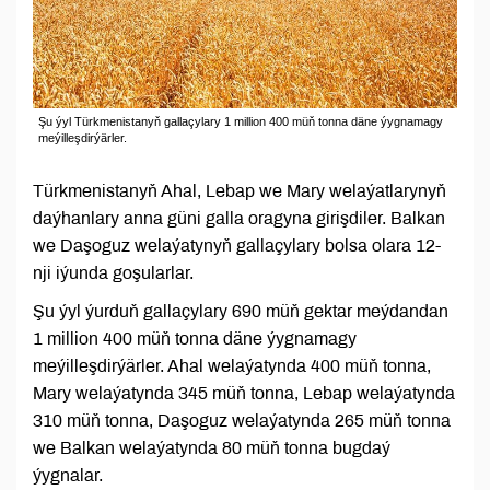
Şu ýyl Türkmenistanyň gallaçylary 1 million 400 müň tonna däne ýygnamagy
meýilleşdirýärler.
Türkmenistanyň Ahal, Lebap we Mary welaýatlarynyň
daýhanlary anna güni galla oragyna girişdiler. Balkan
we Daşoguz welaýatynyň gallaçylary bolsa olara 12-
nji iýunda goşularlar.
Şu ýyl ýurduň gallaçylary 690 müň gektar meýdandan
1 million 400 müň tonna däne ýygnamagy
meýilleşdirýärler. Ahal welaýatynda 400 müň tonna,
Mary welaýatynda 345 müň tonna, Lebap welaýatynda
310 müň tonna, Daşoguz welaýatynda 265 müň tonna
we Balkan welaýatynda 80 müň tonna bugdaý
ýygnalar.