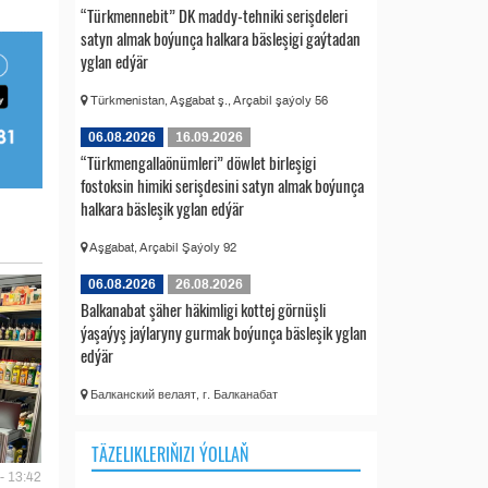
“Türkmennebit” DK maddy-tehniki serişdeleri
satyn almak boýunça halkara bäsleşigi gaýtadan
yglan edýär
Türkmenistan, Aşgabat ş., Arçabil şaýoly 56
06.08.2026
16.09.2026
“Türkmengallaönümleri” döwlet birleşigi
fostoksin himiki serişdesini satyn almak boýunça
halkara bäsleşik yglan edýär
Aşgabat, Arçabil Şaýoly 92
06.08.2026
26.08.2026
Balkanabat şäher häkimligi kottej görnüşli
ýaşaýyş jaýlaryny gurmak boýunça bäsleşik yglan
edýär
Балканский велаят, г. Балканабат
TÄZELIKLERIŇIZI ÝOLLAŇ
- 13:42