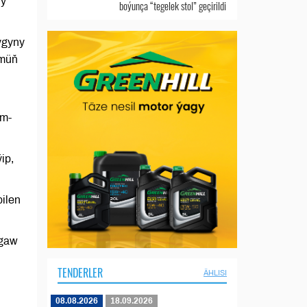
ny
boýunça “tegelek stol” geçirildi
ygyny
 müň
mm-
ip,
ilen
lgaw
TENDERLER
ÄHLISI
08.08.2026
18.09.2026