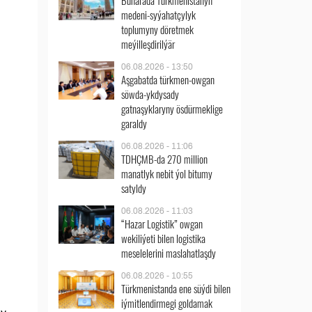
Buharada Türkmenistanyň
medeni-syýahatçylyk
toplumyny döretmek
meýilleşdirilýär
06.08.2026 - 13:50
Aşgabatda türkmen-owgan
söwda-ykdysady
gatnaşyklaryny ösdürmeklige
garaldy
06.08.2026 - 11:06
TDHÇMB-da 270 million
manatlyk nebit ýol bitumy
satyldy
06.08.2026 - 11:03
“Hazar Logistik” owgan
wekiliýeti bilen logistika
meselelerini maslahatlaşdy
06.08.2026 - 10:55
Türkmenistanda ene süýdi bilen
iýmitlendirmegi goldamak