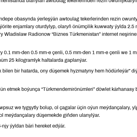
enistanda ulanylan awtoulag tekerlerinden rezin owuntyklary
depe obasynda ýerleşýän awtoulag tekerlerinden rezin owunt
rite enjamlary oturdylyp, olaryň önümçilik kuwwaty ýylda 2.5
ry Wladislaw Radionow “Biznes Türkmenistan” internet neşirine
y 0.1 mm-den 0.5 mm-e çenli, 0.5 mm-den 1 mm-e çenli we 1 
nüm 25 kilogramlyk haltalarda gaplanýar.
bilen bir hatarda, ony düşemek hyzmatyny hem hödürleýär” diý
pjün etmek boýunça “Türkmendemirönümleri” döwlet kärhanasy b
wpsuz we tygşytly bolup, ol çagalar üçin oýun meýdançalary, y
tbol meýdançalary düşemekde giňden ulanylýar.
jy ýyldan bäri hereket edýär.