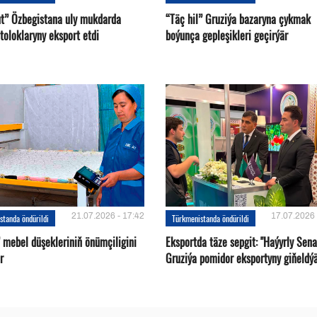
ut” Özbegistana uly mukdarda
“Täç hil” Gruziýa bazaryna çykmak
toloklaryny eksport etdi
boýunça gepleşikleri geçirýär
21.07.2026 - 17:42
17.07.2026 
standa öndürildi
Türkmenistanda öndürildi
 mebel düşekleriniň önümçiligini
Eksportda täze sepgit: "Haýyrly Sena
r
Gruziýa pomidor eksportyny giňeldý