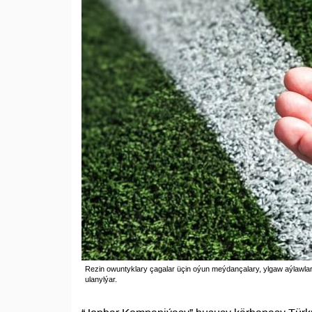
Rezin owuntyklary çagalar üçin oýun meýdançalary, ylgaw aýlawlar
ulanylýar.