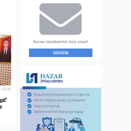
Biznes täzelikleriňizi bize ýollaň!
UGRATMAK
- 10:35
gat"
är