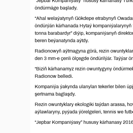
“Jepbar Kompaniýasy” hususy kärhanasy Türkm
öndürmäge başlady.
“Ahal welaýatynyň Gökdepe etrabynyň Owadan
öndürýän kärhanada Hytaý kompaniýalarynyň ýö
tonna barabardyr” diýip, kompaniýanyň direkto
beren beýanatynda aýtdy.
Radionowyň aýtmagyna görä, rezin owuntyklar
den 3 mm-e çenli ölçegde öndürilýär. Taýýar ö
“Biziň kärhanamyz rezin owuntygyny öndürmek 
Radionow belledi.
Kompaniýa ýakynda ulanylan tekerler bilen ü
şertnama baglaşdy.
Rezin owuntyklary ekologiki taýdan arassa, ho
aýlawlaryny, pyýada ýörelgeleri, tennis we fu
“Jepbar Kompaniýasy” hususy kärhanasy 2016-n