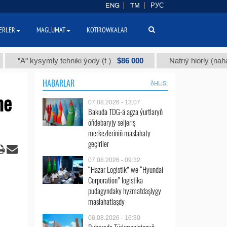
ENG
TM
РУС
ERLER
MAGLUMAT
KOTIROWKALAR
$86 000
" kysymly tehniki ýody (t.)
Natriý hlorly (nahar duzy) 
HABARLAR
ÄHLISI
ne
07.08.2026 - 13:07
Bakuda TDG-ä agza ýurtlaryň
öňdebaryjy seljeriş
merkezleriniň maslahaty
geçiriler
07.08.2026 - 09:32
“Hazar Logistik” we “Hyundai
Corporation” logistika
pudagyndaky hyzmatdaşlygy
maslahatlaşdy
06.08.2026 - 16:30