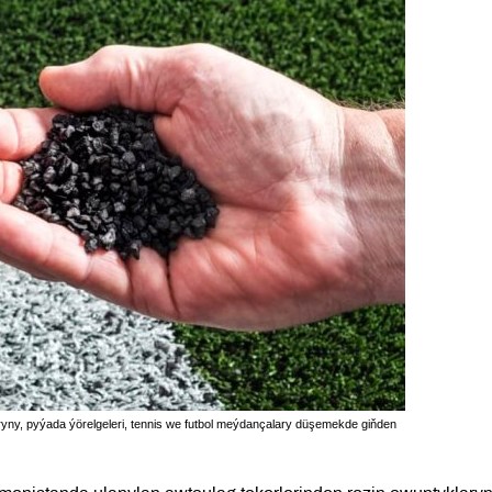
yny, pyýada ýörelgeleri, tennis we futbol meýdançalary düşemekde giňden