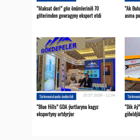
“Maksat deri” gön önümleriniň 70
“Ak Bul
göterimden gowragyny eksport etdi
asma po
25.07.2026 - 11:04
Türkmenistanda öndürildi
Türkmeni
“Blue Hills” GDA ýurtlaryna kagyz
“Dik Aý”
eksportyny artdyrýar
giňeldýä