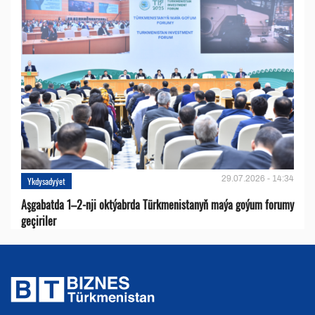
29.07.2026 - 14:34
Ykdysadyýet
Aşgabatda 1–2-nji oktýabrda Türkmenistanyň maýa goýum forumy
geçiriler