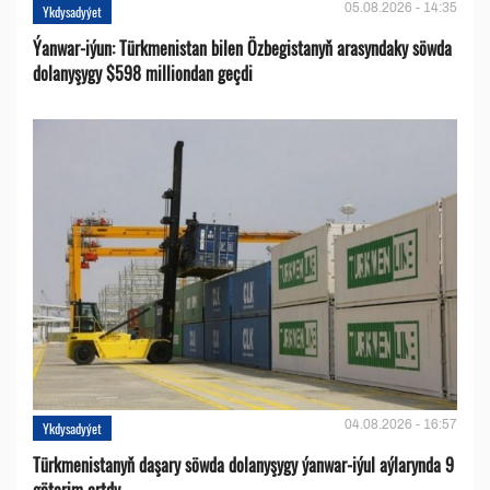
05.08.2026 - 14:35
Ykdysadyýet
Ýanwar-iýun: Türkmenistan bilen Özbegistanyň arasyndaky söwda
dolanyşygy $598 milliondan geçdi
04.08.2026 - 16:57
Ykdysadyýet
Türkmenistanyň daşary söwda dolanyşygy ýanwar-iýul aýlarynda 9