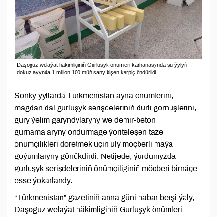
Daşoguz welaýat häkimliginiň Gurluşyk önümleri kärhanasynda şu ýylyň
dokuz aýynda 1 million 100 müň sany bişen kerpiç öndürildi.
Soňky ýyllarda Türkmenistan aýna önümlerini,
magdan däl gurluşyk serişdeleriniň dürli görnüşlerini,
gury ýelim garyndylaryny we demir-beton
gurnamalaryny öndürmäge ýöriteleşen täze
önümçilikleri döretmek üçin uly möçberli maýa
goýumlaryny gönükdirdi. Netijede, ýurdumyzda
gurluşyk serişdeleriniň önümçiliginiň möçberi birnäçe
esse ýokarlandy.
“Türkmenistan” gazetiniň anna güni habar berşi ýaly,
Daşoguz welaýat häkimliginiň Gurluşyk önümleri