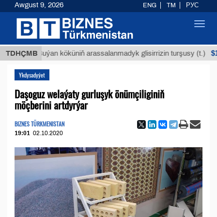
Awgust 9, 2026
ENG
TM
РУС
Toggl
navig
$12935,1
TDHÇMB
Buýan köküniň arassalanmadyk glisirrizin turşusy (t.)
Ykdysadyýet
Daşoguz welaýaty gurluşyk önümçiliginiň
möçberini artdyrýar
BIZNES TÜRKMENISTAN
19:01
02.10.2020