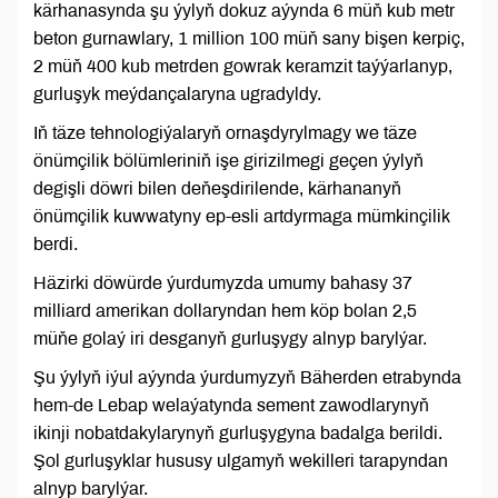
kärhanasynda şu ýylyň dokuz aýynda 6 müň kub metr
beton gurnawlary, 1 million 100 müň sany bişen kerpiç,
2 müň 400 kub metrden gowrak keramzit taýýarlanyp,
gurluşyk meýdançalaryna ugradyldy.
Iň täze tehnologiýalaryň ornaşdyrylmagy we täze
önümçilik bölümleriniň işe girizilmegi geçen ýylyň
degişli döwri bilen deňeşdirilende, kärhananyň
önümçilik kuwwatyny ep-esli artdyrmaga mümkinçilik
berdi.
Häzirki döwürde ýurdumyzda umumy bahasy 37
milliard amerikan dollaryndan hem köp bolan 2,5
müňe golaý iri desganyň gurluşygy alnyp barylýar.
Şu ýylyň iýul aýynda ýurdumyzyň Bäherden etrabynda
hem-de Lebap welaýatynda sement zawodlarynyň
ikinji nobatdakylarynyň gurluşygyna badalga berildi.
Şol gurluşyklar hususy ulgamyň wekilleri tarapyndan
alnyp barylýar.