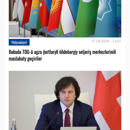
07.08.2026 - 13:07
Ykdysadyýet
Bakuda TDG-ä agza ýurtlaryň öňdebaryjy seljeriş merkezleriniň
maslahaty geçiriler