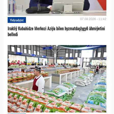
07.08.2026 - 11:42
Ykdysadyýet
Irakliý Kobahidze Merkezi Aziýa bilen hyzmatdaşlygyň ähmiýetini
belledi