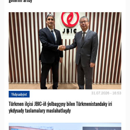
göterim artdy
31.07.2026 - 16:53
Ykdysadyýet
Türkmen ilçisi JBIC-iň ýolbaşçysy bilen Türkmenistandaky iri
ykdysady taslamalary maslahatlaşdy