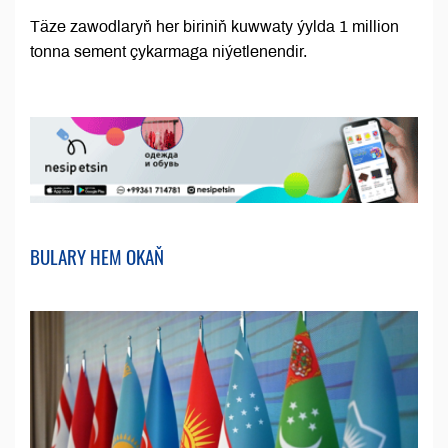
Täze zawodlaryň her biriniň kuwwaty ýylda 1 million
tonna sement çykarmaga niýetlenendir.
BULARY HEM OKAŇ