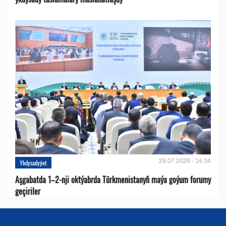
29.07.2026 - 14:34
Ykdysadyýet
Aşgabatda 1–2-nji oktýabrda Türkmenistanyň maýa goýum forumy
geçiriler