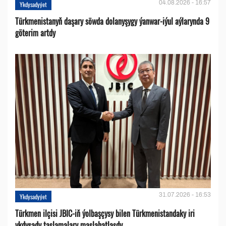
04.08.2026 - 16:57
Ykdysadyýet
Türkmenistanyň daşary söwda dolanyşygy ýanwar-iýul aýlarynda 9
göterim artdy
31.07.2026 - 16:53
Ykdysadyýet
Türkmen ilçisi JBIC-iň ýolbaşçysy bilen Türkmenistandaky iri
ykdysady taslamalary maslahatlaşdy