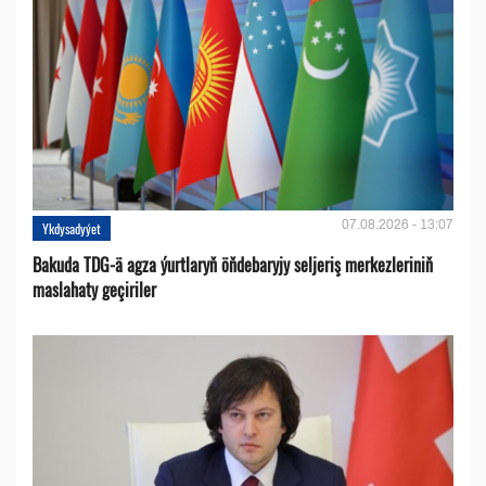
07.08.2026 - 13:07
Ykdysadyýet
Bakuda TDG-ä agza ýurtlaryň öňdebaryjy seljeriş merkezleriniň
maslahaty geçiriler