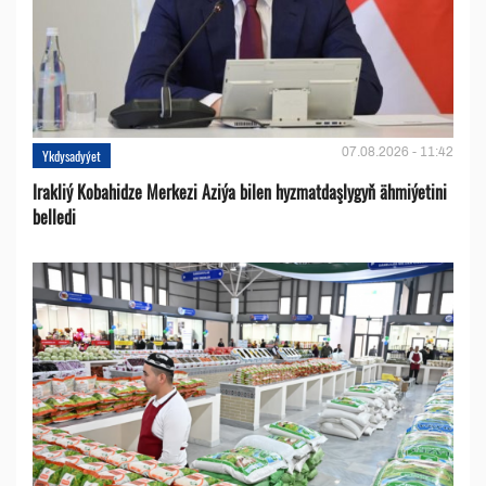
07.08.2026 - 11:42
Ykdysadyýet
Irakliý Kobahidze Merkezi Aziýa bilen hyzmatdaşlygyň ähmiýetini
belledi