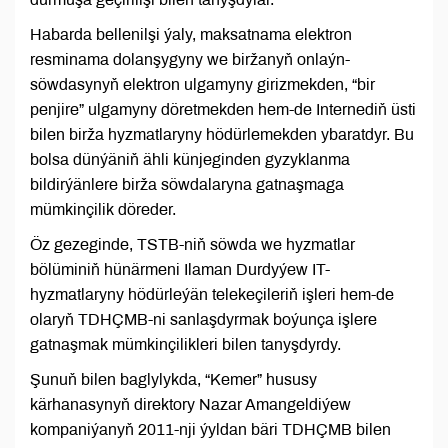
Habarda bellenilşi ýaly, maksatnama elektron
resminama dolanşygyny we biržanyň onlaýn-
söwdasynyň elektron ulgamyny girizmekden, “bir
penjire” ulgamyny döretmekden hem-de Internediň üsti
bilen birža hyzmatlaryny hödürlemekden ybaratdyr. Bu
bolsa dünýäniň ähli künjeginden gyzyklanma
bildirýänlere birža söwdalaryna gatnaşmaga
mümkinçilik döreder.
Öz gezeginde, TSTB-niň söwda we hyzmatlar
bölüminiň hünärmeni Ilaman Durdyýew IT-
hyzmatlaryny hödürleýän telekeçileriň işleri hem-de
olaryň TDHÇMB-ni sanlaşdyrmak boýunça işlere
gatnaşmak mümkinçilikleri bilen tanyşdyrdy.
Şunuň bilen baglylykda, “Kemer” hususy
kärhanasynyň direktory Nazar Amangeldiýew
kompaniýanyň 2011-nji ýyldan bäri TDHÇMB bilen