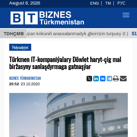
Awgust 8, 2026
ENG
TM
РУС
Toggl
navig
$12935,18
TDHÇMB
Buýan köküniň arassalanmadyk glisirrizin turşusy (t.)
Ykdysadyýet
Türkmen IT-kompaniýalary Döwlet haryt-çig mal
biržasyny sanlaşdyrmaga gatnaşýar
BIZNES TÜRKMENISTAN
20:52
23.10.2020