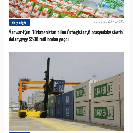
05.08.2026 - 14:35
Ykdysadyýet
Ýanwar-iýun: Türkmenistan bilen Özbegistanyň arasyndaky söwda
dolanyşygy $598 milliondan geçdi