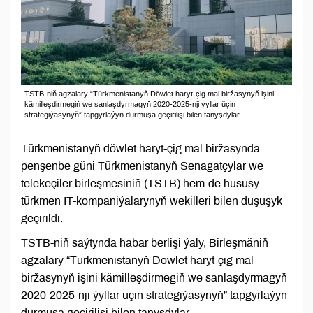
TSTB-niň agzalary “Türkmenistanyň Döwlet haryt-çig mal biržasynyň işini
kämilleşdirmegiň we sanlaşdyrmagyň 2020-2025-nji ýyllar üçin
strategiýasynyň” tapgyrlaýyn durmuşa geçirilişi bilen tanyşdylar.
Türkmenistanyň döwlet haryt-çig mal biržasynda
penşenbe güni Türkmenistanyň Senagatçylar we
telekeçiler birleşmesiniň (TSTB) hem-de hususy
türkmen IT-kompaniýalarynyň wekilleri bilen duşuşyk
geçirildi.
TSTB-niň saýtynda habar berlişi ýaly, Birleşmäniň
agzalary “Türkmenistanyň Döwlet haryt-çig mal
biržasynyň işini kämilleşdirmegiň we sanlaşdyrmagyň
2020-2025-nji ýyllar üçin strategiýasynyň” tapgyrlaýyn
durmuşa geçirilişi bilen tanyşdylar.