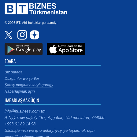
© 2026 BT. Ähli hukuklar goralandyr.
EDARA
Biz barada
Düzgünler we şertler
Şahsy maglumatlaryň goragy
Habarlaşmak üçin
HABARLAŞMAK ÜÇIN
info@business.com.tm
A.Nyýazow şaýoly 157, Aşgabat, Türkmenistan, 744000
+993 61 89 14 98
Bildirişleriňizi we iş orunlaryňyzy ýerleşdirmek üçin:
press@business.com.tm