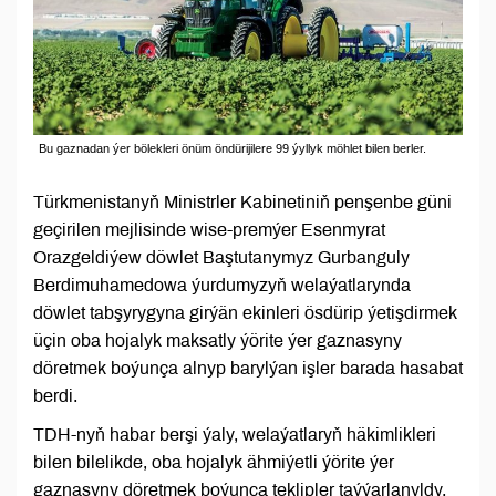
Bu gaznadan ýer bölekleri önüm öndürijilere 99 ýyllyk möhlet bilen berler.
Türkmenistanyň Ministrler Kabinetiniň penşenbe güni
geçirilen mejlisinde wise-premýer Esenmyrat
Orazgeldiýew döwlet Baştutanymyz Gurbanguly
Berdimuhamedowa ýurdumyzyň welaýatlarynda
döwlet tabşyrygyna girýän ekinleri ösdürip ýetişdirmek
üçin oba hojalyk maksatly ýörite ýer gaznasyny
döretmek boýunça alnyp barylýan işler barada hasabat
berdi.
TDH-nyň habar berşi ýaly, welaýatlaryň häkimlikleri
bilen bilelikde, oba hojalyk ähmiýetli ýörite ýer
gaznasyny döretmek boýunça teklipler taýýarlanyldy.