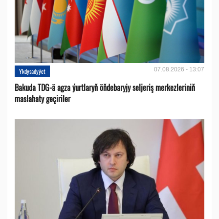
07.08.2026 - 13:07
Ykdysadyýet
Bakuda TDG-ä agza ýurtlaryň öňdebaryjy seljeriş merkezleriniň
maslahaty geçiriler