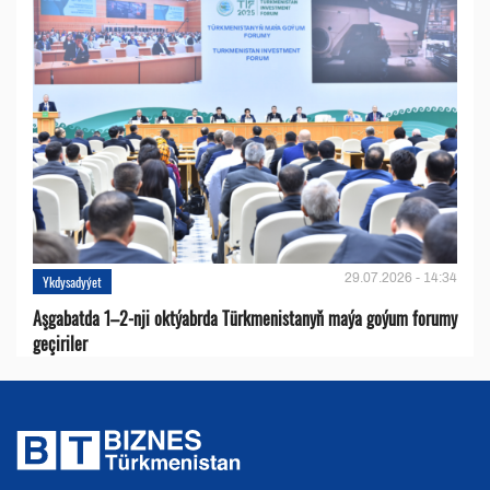
29.07.2026 - 14:34
Ykdysadyýet
Aşgabatda 1–2-nji oktýabrda Türkmenistanyň maýa goýum forumy
geçiriler