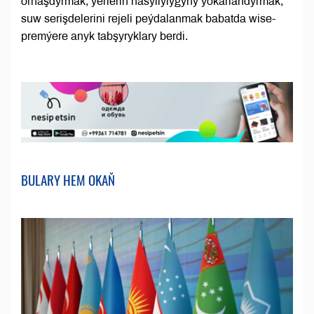
ornaşdyrmak, ýerleriň hasyllylygyny ýokarlandyrmak,
suw serişdelerini rejeli peýdalanmak babatda wise-
premýere anyk tabşyryklary berdi.
BULARY HEM OKAŇ