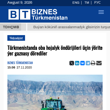
Awgust 9, 2026
ENG
TM
РУС
Toggl
navig
 ТМТ
$
TDHÇMB
Buýan köküniň arassalanmadyk glisirrizin turşusy (t.)
Ykdysadyýet
Türkmenistanda oba hojalyk öndürijileri üçin ýörite
ýer gaznasy dörediler
BIZNES TÜRKMENISTAN
15:06
27.11.2020