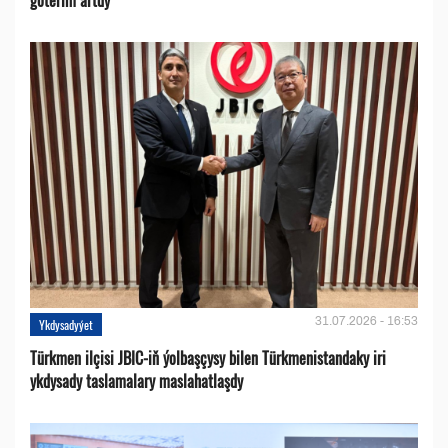
göterim artdy
31.07.2026 - 16:53
Ykdysadyýet
Türkmen ilçisi JBIC-iň ýolbaşçysy bilen Türkmenistandaky iri
ykdysady taslamalary maslahatlaşdy