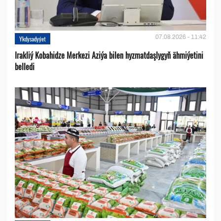
07.08.2026 - 11:42
Ykdysadyýet
Irakliý Kobahidze Merkezi Aziýa bilen hyzmatdaşlygyň ähmiýetini
belledi