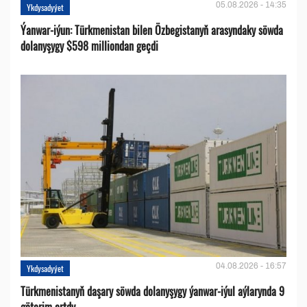
05.08.2026 - 14:35
Ykdysadyýet
Ýanwar-iýun: Türkmenistan bilen Özbegistanyň arasyndaky söwda
dolanyşygy $598 milliondan geçdi
04.08.2026 - 16:57
Ykdysadyýet
Türkmenistanyň daşary söwda dolanyşygy ýanwar-iýul aýlarynda 9