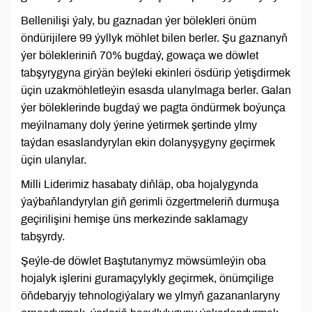
Bellenilişi ýaly, bu gaznadan ýer bölekleri önüm
öndürijilere 99 ýyllyk möhlet bilen berler. Şu gaznanyň
ýer bölekleriniň 70% bugdaý, gowaça we döwlet
tabşyrygyna girýän beýleki ekinleri ösdürip ýetişdirmek
üçin uzakmöhletleýin esasda ulanylmaga berler. Galan
ýer böleklerinde bugdaý we pagta öndürmek boýunça
meýilnamany doly ýerine ýetirmek şertinde ylmy
taýdan esaslandyrylan ekin dolanyşygyny geçirmek
üçin ulanylar.
Milli Liderimiz hasabaty diňläp, oba hojalygynda
ýaýbaňlandyrylan giň gerimli özgertmeleriň durmuşa
geçirilişini hemişe üns merkezinde saklamagy
tabşyrdy.
Şeýle-de döwlet Baştutanymyz möwsümleýin oba
hojalyk işlerini guramaçylykly geçirmek, önümçilige
öňdebaryjy tehnologiýalary we ylmyň gazananlaryny