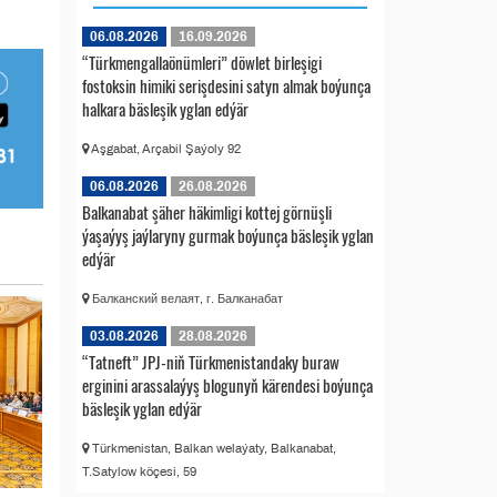
06.08.2026
16.09.2026
“Türkmengallaönümleri” döwlet birleşigi
fostoksin himiki serişdesini satyn almak boýunça
halkara bäsleşik yglan edýär
Aşgabat, Arçabil Şaýoly 92
06.08.2026
26.08.2026
Balkanabat şäher häkimligi kottej görnüşli
ýaşaýyş jaýlaryny gurmak boýunça bäsleşik yglan
edýär
Балканский велаят, г. Балканабат
03.08.2026
28.08.2026
“Tatneft” JPJ-niň Türkmenistandaky buraw
erginini arassalaýyş blogunyň kärendesi boýunça
bäsleşik yglan edýär
Türkmenistan, Balkan welaýaty, Balkanabat,
T.Satylow köçesi, 59