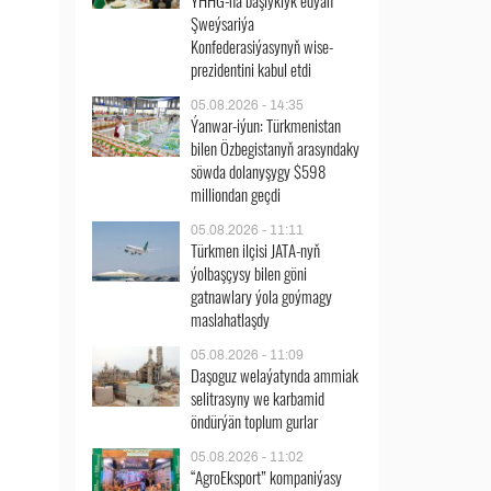
ÝHHG-na başlyklyk edýän
Şweýsariýa
Konfederasiýasynyň wise-
prezidentini kabul etdi
05.08.2026 - 14:35
Ýanwar-iýun: Türkmenistan
bilen Özbegistanyň arasyndaky
söwda dolanyşygy $598
milliondan geçdi
05.08.2026 - 11:11
Türkmen ilçisi JATA-nyň
ýolbaşçysy bilen göni
gatnawlary ýola goýmagy
maslahatlaşdy
05.08.2026 - 11:09
Daşoguz welaýatynda ammiak
selitrasyny we karbamid
öndürýän toplum gurlar
05.08.2026 - 11:02
“AgroEksport” kompaniýasy