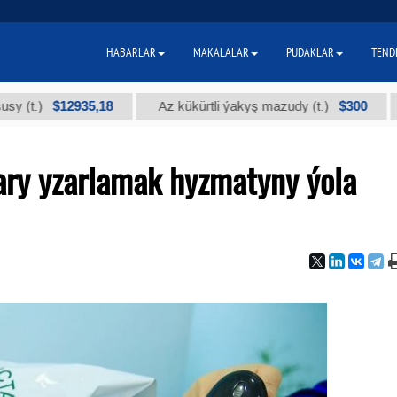
HABARLAR
MAKALALAR
PUDAKLAR
TEND
$12935,18
$300
Az kükürtli ýakyş mazudy (t.)
"А" k
ry yzarlamak hyzmatyny ýola