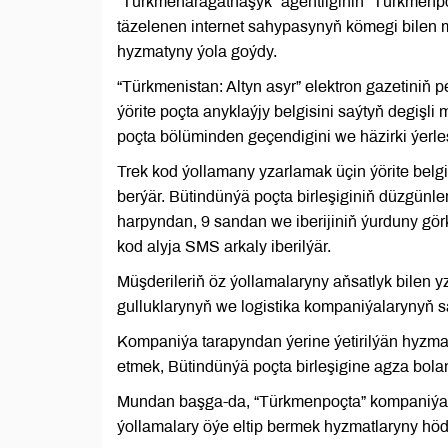
“Türkmenaragatnaşyk” agentliginiň “Türkmenp
täzelenen internet sahypasynyň kömegi bilen m
hyzmatyny ýola goýdy.
“Türkmenistan: Altyn asyr” elektron gazetiniň
ýörite poçta anyklaýjy belgisini saýtyň degişl
poçta bölüminden geçendigini we häzirki ýerleş
Trek kod ýollamany yzarlamak üçin ýörite belg
berýär. Bütindünýä poçta birleşiginiň düzgünleri
harpyndan, 9 sandan we iberijiniň ýurduny gör
kod alyja SMS arkaly iberilýär.
Müşderileriň öz ýollamalaryny aňsatlyk bilen y
gulluklarynyň we logistika kompaniýalarynyň 
Kompaniýa tarapyndan ýerine ýetirilýän hyzmat
etmek, Bütindünýä poçta birleşigine agza bola
Mundan başga-da, “Türkmenpoçta” kompaniýasy
ýollamalary öýe eltip bermek hyzmatlaryny höd