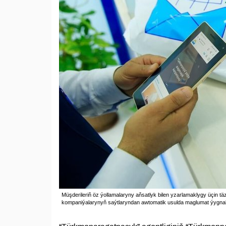
Müşderileriň öz ýollamalaryny aňsatlyk bilen yzarlamaklygy üçin täz
kompaniýalarynyň saýtlaryndan awtomatik usulda maglumat ýygnal