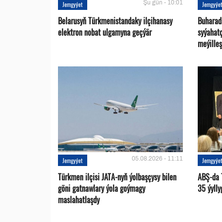
Şu gün - 10:01
Jemgyýet
Jemgyýe
Belarusyň Türkmenistandaky ilçihanasy
Buharad
elektron nobat ulgamyna geçýär
syýahat
meýilleş
05.08.2026 - 11:11
Jemgyýet
Jemgyýe
Türkmen ilçisi JATA-nyň ýolbaşçysy bilen
ABŞ-da 
göni gatnawlary ýola goýmagy
35 ýylly
maslahatlaşdy