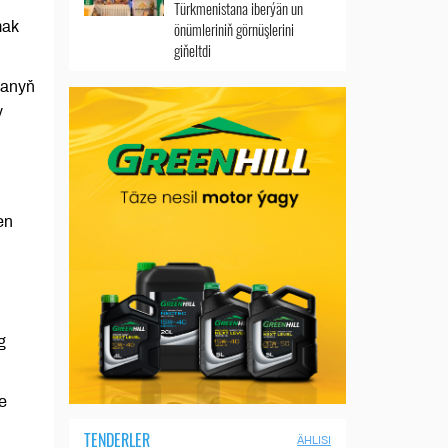
Türkmenistana iberýän un
mak
önümleriniň görnüşlerini
giňeltdi
manyň
y
en
g
e
TENDERLER
ÄHLISI