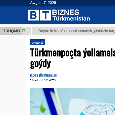
Awgust 7, 2026
,8 ТМТ
TDHÇMB
Buýan köküniň arassalanmadyk glisirrizin turşusy (t.)
Jemgyýet
Türkmenpoçta ýollamala
goýdy
BIZNES TÜRKMENISTAN
16:20
04.12.2020