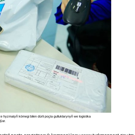
e hyzmatyň kömegi bilen dürli poçta gulluklarynyň we logistika
ýar.