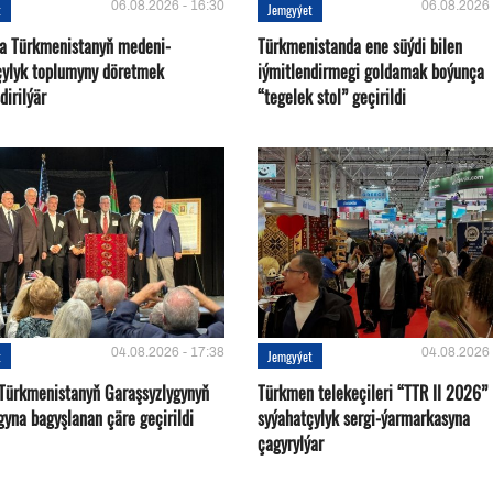
06.08.2026 - 16:30
06.08.2026 
t
Jemgyýet
a Türkmenistanyň medeni-
Türkmenistanda ene süýdi bilen
çylyk toplumyny döretmek
iýmitlendirmegi goldamak boýunça
dirilýär
“tegelek stol” geçirildi
04.08.2026 - 17:38
04.08.2026 
t
Jemgyýet
Türkmenistanyň Garaşsyzlygynyň
Türkmen telekeçileri “TTR II 2026”
gyna bagyşlanan çäre geçirildi
syýahatçylyk sergi-ýarmarkasyna
çagyrylýar