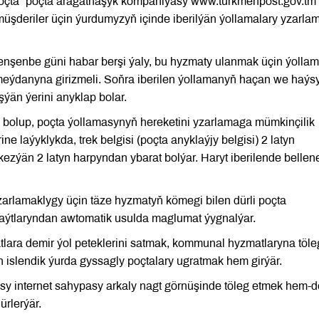
oçta” poçta aragatnaşyk kompaniýasy www.turkmenpost.gov.tm
üşderiler üçin ýurdumyzyň içinde iberilýän ýollamalary yzarla
 penşenbe güni habar berşi ýaly, bu hyzmaty ulanmak üçin ýolla
i meýdanyna girizmeli. Soňra iberilen ýollamanyň haçan we haýs
ýän ýerini anyklap bolar.
i bolup, poçta ýollamasynyň hereketini yzarlamaga mümkinçilik
ne laýyklykda, trek belgisi (poçta anyklaýjy belgisi) 2 latyn
kezýän 2 latyn harpyndan ybarat bolýar. Haryt iberilende bellen
zarlamaklygy üçin täze hyzmatyň kömegi bilen dürli poçta
saýtlaryndan awtomatik usulda maglumat ýygnalýar.
lara demir ýol peteklerini satmak, kommunal hyzmatlaryna töle
n islendik ýurda gyssagly poçtalary ugratmak hem girýär.
 internet sahypasy arkaly nagt görnüşinde töleg etmek hem-d
ürlerýär.