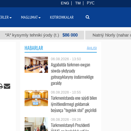
ENG
TM
РУС
ERLER
MAGLUMAT
KOTIROWKALAR
$86 000
ysymly tehniki ýody (t.)
Natriý hlorly (nahar duzy) (t
HABARLAR
ÄHLISI
06.08.2026 - 13:50
Aşgabatda türkmen-owgan
söwda-ykdysady
gatnaşyklaryny ösdürmeklige
garaldy
06.08.2026 - 10:55
Türkmenistanda ene süýdi bilen
iýmitlendirmegi goldamak
boýunça “tegelek stol” geçirildi
06.08.2026 - 09:26
Türkmenistanyň Prezidenti