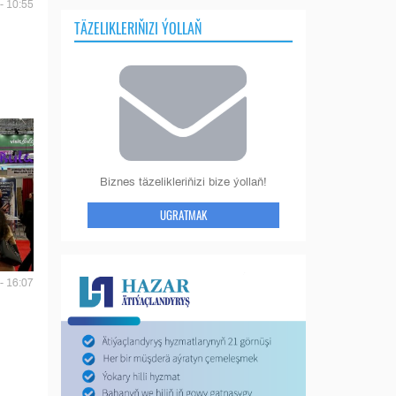
- 10:55
TÄZELIKLERIŇIZI ÝOLLAŇ
Biznes täzelikleriňizi bize ýollaň!
UGRATMAK
- 16:07