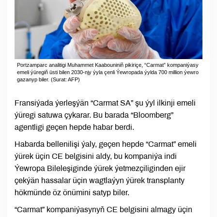
Portzamparc analitigi Muhammet Kaabouniniň pikiriçe, “Carmat” kompaniýasy
emeli ýüregiň üsti bilen 2030-njy ýyla çenli Ýewropada ýylda 700 million ýewro
gazanyp biler. (Surat: AFP)
Fransiýada ýerleşýän “Carmat SA” şu ýyl ilkinji emeli
ýüregi satuwa çykarar. Bu barada “Bloomberg”
agentligi geçen hepde habar berdi.
Habarda bellenilişi ýaly, geçen hepde “Carmat” emeli
ýürek üçin CE belgisini aldy, bu kompaniýa indi
Ýewropa Bileleşiginde ýürek ýetmezçiliginden ejir
çekýän hassalar üçin wagtlaýyn ýürek transplanty
hökmünde öz önümini satyp biler.
“Carmat” kompaniýasynyň CE belgisini almagy üçin