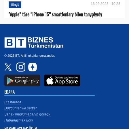
13.09.2023 - 10:23
Dünýä
"Apple” täze “iPhone 15” smartfonlary bilen tanyşdyrdy
© 2026 BT. Ähli hukuklar goralandyr.
EDARA
Biz barada
Düzgünler we şertler
Şahsy maglumatlaryň goragy
Habarlaşmak üçin
HABARLAŞMAK ÜÇIN