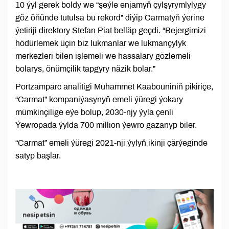
10 ýyl gerek boldy we “şeýle enjamyň çylşyrymlylygy
göz öňünde tutulsa bu rekord” diýip Carmatyň ýerine
ýetiriji direktory Stefan Piat belläp geçdi. “Bejergimizi
hödürlemek üçin biz lukmanlar we lukmançylyk
merkezleri bilen işlemeli we hassalary gözlemeli
bolarys, önümçilik tapgyry näzik bolar.”
Portzamparc analitigi Muhammet Kaabouniniň pikiriçe,
“Carmat” kompaniýasynyň emeli ýüregi ýokary
mümkinçilige eýe bolup, 2030-njy ýyla çenli
Ýewropada ýylda 700 million ýewro gazanyp biler.
“Carmat” emeli ýüregi 2021-nji ýylyň ikinji çärýeginde
satyp başlar.