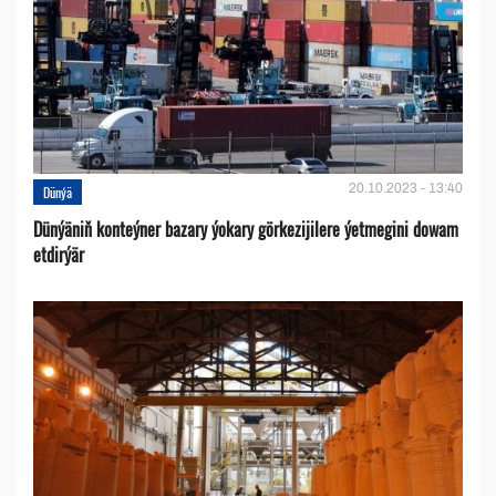
20.10.2023 - 13:40
Dünýä
Dünýäniň konteýner bazary ýokary görkezijilere ýetmegini dowam
etdirýär