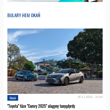
BULARY HEM OKAŇ
16.11.2023 - 15:40
Dünýä
''Toyota" täze "Camry 2025" ulagyny tanyşdyrdy