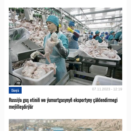
07.11.2023 - 12:19
Dünýä
Russiýa guş etiniň we ýumurtgasynyň eksportyny çäklendirmegi
meýilleşdirýär