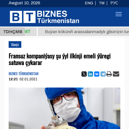
Awgust 10, 2026
ENG
TM
РУС
Toggl
navig
37,8 ТМТ
TDHÇMB
Buýan köküniň arassalanmadyk glisirrizin turşusy (t
Dünýä
Fransuz kompaniýasy şu ýyl ilkinji emeli ýüregi
satuwa çykarar
BIZNES TÜRKMENISTAN
12:21
02.01.2021