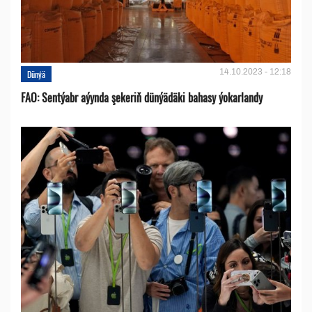
14.10.2023 - 12:18
Dünýä
FAO: Sentýabr aýynda şekeriň dünýädäki bahasy ýokarlandy