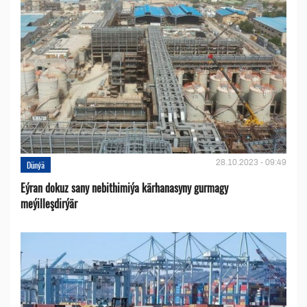
28.10.2023 - 09:49
Dünýä
Eýran dokuz sany nebithimiýa kärhanasyny gurmagy
meýilleşdirýär