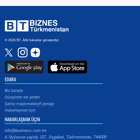
© 2026 BT. Ähli hukuklar goralandyr.
EDARA
Biz barada
Düzgünler we şertler
Şahsy maglumatlaryň goragy
Habarlaşmak üçin
HABARLAŞMAK ÜÇIN
info@business.com.tm
A.Nyýazow şaýoly 157, Aşgabat, Türkmenistan, 744000