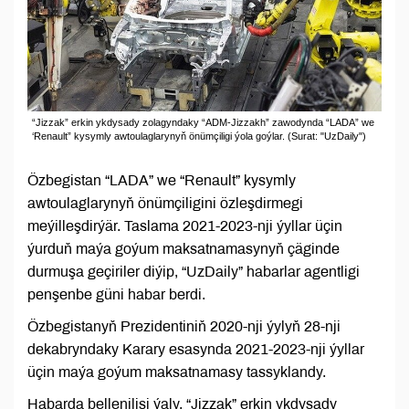
“Jizzak” erkin ykdysady zolagyndaky “ADM-Jizzakh” zawodynda “LADA” we
‘Renault” kysymly awtoulaglarynyň önümçiligi ýola goýlar. (Surat: "UzDaily")
Özbegistan “LADA” we “Renault” kysymly
awtoulaglarynyň önümçiligini özleşdirmegi
meýilleşdirýär. Taslama 2021-2023-nji ýyllar üçin
ýurduň maýa goýum maksatnamasynyň çäginde
durmuşa geçiriler diýip, “UzDaily” habarlar agentligi
penşenbe güni habar berdi.
Özbegistanyň Prezidentiniň 2020-nji ýylyň 28-nji
dekabryndaky Karary esasynda 2021-2023-nji ýyllar
üçin maýa goýum maksatnamasy tassyklandy.
Habarda bellenilişi ýaly, “Jizzak” erkin ykdysady