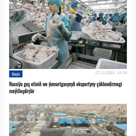
07.11.2023 - 12:19
Dünýä
Russiýa guş etiniň we ýumurtgasynyň eksportyny çäklendirmegi
meýilleşdirýär