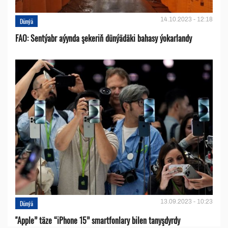
14.10.2023 - 12:18
Dünýä
FAO: Sentýabr aýynda şekeriň dünýädäki bahasy ýokarlandy
13.09.2023 - 10:23
Dünýä
"Apple” täze “iPhone 15” smartfonlary bilen tanyşdyrdy