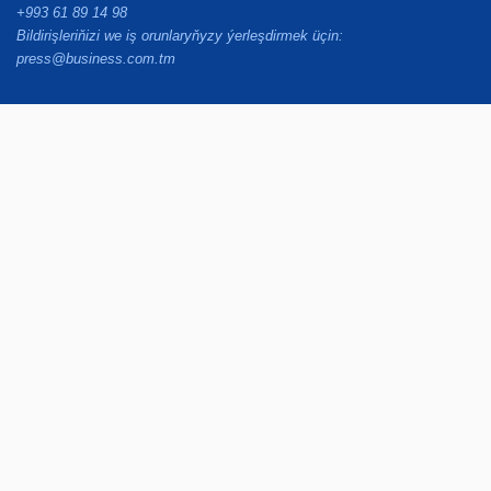
+993 61 89 14 98
Bildirişleriňizi we iş orunlaryňyzy ýerleşdirmek üçin:
press@business.com.tm