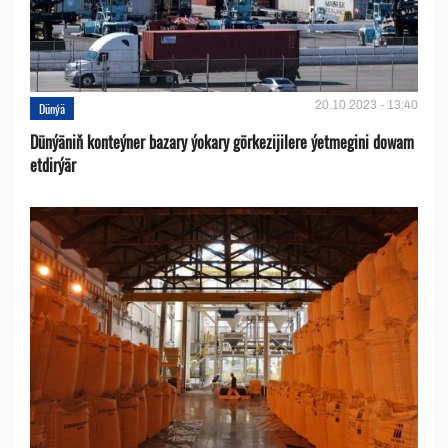
20.10.2023 - 13:40
Dünýä
Dünýäniň konteýner bazary ýokary görkezijilere ýetmegini dowam
etdirýär