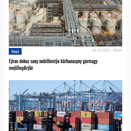
28.10.2023 - 09:49
Dünýä
Eýran dokuz sany nebithimiýa kärhanasyny gurmagy
meýilleşdirýär