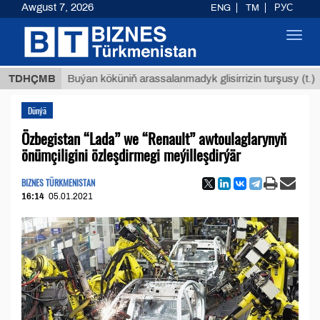
Awgust 7, 2026
ENG
TM
РУС
Toggl
navig
$12935,1
TDHÇMB
Buýan köküniň arassalanmadyk glisirrizin turşusy (t.)
Dünýä
Özbegistan “Lada” we “Renault” awtoulaglarynyň
önümçiligini özleşdirmegi meýilleşdirýär
BIZNES TÜRKMENISTAN
16:14
05.01.2021