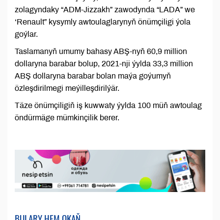
zolagyndaky “ADM-Jizzakh” zawodynda “LADA” we
‘Renault” kysymly awtoulaglarynyň önümçiligi ýola
goýlar.
Taslamanyň umumy bahasy ABŞ-nyň 60,9 million
dollaryna barabar bolup, 2021-nji ýylda 33,3 million
ABŞ dollaryna barabar bolan maýa goýumyň
özleşdirilmegi meýilleşdirilýär.
Täze önümçiligiň iş kuwwaty ýylda 100 müň awtoulag
öndürmäge mümkinçilik berer.
BULARY HEM OKAŇ