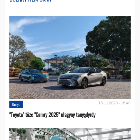
16.11.2023 - 15:40
Dünýä
''Toyota" täze "Camry 2025" ulagyny tanyşdyrdy