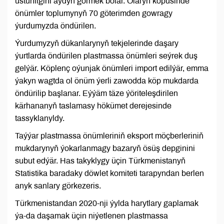
üstünligini aýdyň görmek bolar. Olaryň köpüsinde
önümler toplumynyň 70 göterimden gowragy
ýurdumyzda öndürilen.
Ýurdumyzyň dükanlarynyň tekjelerinde daşary
ýurtlarda öndürilen plastmassa önümleri seýrek duş
gelýär. Köplenç oýunjak önümleri import edilýär, emma
ýakyn wagtda ol önüm ýerli zawodda köp mukdarda
öndürilip başlanar. Eýýäm täze ýöriteleşdirilen
kärhananyň taslamasy hökümet derejesinde
tassyklanyldy.
Taýýar plastmassa önümleriniň eksport möçberleriniň
mukdarynyň ýokarlanmagy bazaryň ösüş depginini
subut edýär. Has takyklygy üçin Türkmenistanyň
Statistika baradaky döwlet komiteti tarapyndan berlen
anyk sanlary görkezeris.
Türkmenistandan 2020-nji ýylda harytlary gaplamak
ýa-da daşamak üçin niýetlenen plastmassa