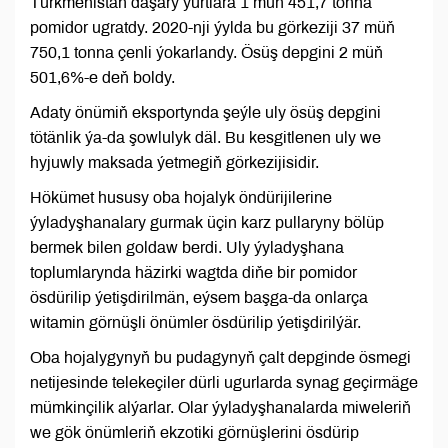
Türkmenistan daşary ýurtlara 1 müň 451,7 tonna
pomidor ugratdy. 2020-nji ýylda bu görkeziji 37 müň
750,1 tonna çenli ýokarlandy. Ösüş depgini 2 müň
501,6%-e deň boldy.
Adaty önümiň eksportynda şeýle uly ösüş depgini
tötänlik ýa-da şowlulyk däl. Bu kesgitlenen uly we
hyjuwly maksada ýetmegiň görkezijisidir.
Hökümet hususy oba hojalyk öndürijilerine
ýyladyşhanalary gurmak üçin karz pullaryny bölüp
bermek bilen goldaw berdi. Uly ýyladyşhana
toplumlarynda häzirki wagtda diňe bir pomidor
ösdürilip ýetişdirilmän, eýsem başga-da onlarça
witamin görnüşli önümler ösdürilip ýetişdirilýär.
Oba hojalygynyň bu pudagynyň çalt depginde ösmegi
netijesinde telekeçiler dürli ugurlarda synag geçirmäge
mümkinçilik alýarlar. Olar ýyladyşhanalarda miweleriň
we gök önümleriň ekzotiki görnüşlerini ösdürip