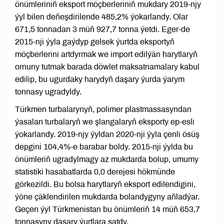
önümleriniň eksport möçberleriniň mukdary 2019-njy
ýyl bilen deňeşdirilende 485,2% ýokarlandy. Olar
671,5 tonnadan 3 müň 927,7 tonna ýetdi. Eger-de
2015-nji ýyla gaýdyp gelsek ýurtda eksportyň
möçberlerini artdyrmak we import edilýän harytlaryň
ornuny tutmak barada döwlet maksatnamalary kabul
edilip, bu ugurdaky harydyň daşary ýurda ýarym
tonnasy ugradyldy.
Türkmen turbalarynyň, polimer plastmassasyndan
ýasalan turbalaryň we şlangalaryň eksporty ep-esli
ýokarlandy. 2019-njy ýyldan 2020-nji ýyla çenli ösüş
depgini 104,4%-e barabar boldy. 2015-nji ýylda bu
önümleriň ugradylmagy az mukdarda bolup, umumy
statistiki hasabatlarda 0,0 derejesi hökmünde
görkezildi. Bu bolsa harytlaryň eksport edilendigini,
ýöne çäklendirilen mukdarda bolandygyny aňladýar.
Geçen ýyl Türkmenistan bu önümleriň 14 müň 653,7
tonnasyny daşary ýurtlara satdy.