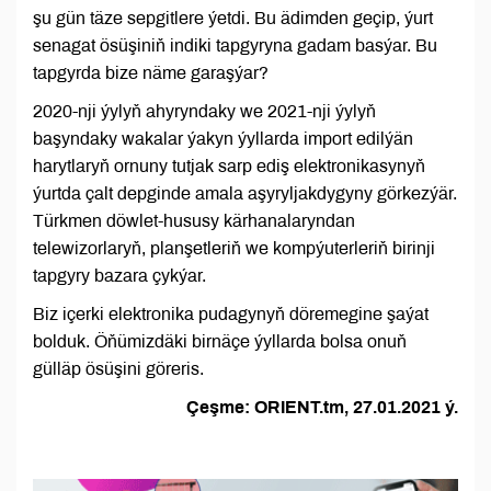
şu gün täze sepgitlere ýetdi. Bu ädimden geçip, ýurt
senagat ösüşiniň indiki tapgyryna gadam basýar. Bu
tapgyrda bize näme garaşýar?
2020-nji ýylyň ahyryndaky we 2021-nji ýylyň
başyndaky wakalar ýakyn ýyllarda import edilýän
harytlaryň ornuny tutjak sarp ediş elektronikasynyň
ýurtda çalt depginde amala aşyryljakdygyny görkezýär.
Türkmen döwlet-hususy kärhanalaryndan
telewizorlaryň, planşetleriň we kompýuterleriň birinji
tapgyry bazara çykýar.
Biz içerki elektronika pudagynyň döremegine şaýat
bolduk. Öňümizdäki birnäçe ýyllarda bolsa onuň
gülläp ösüşini göreris.
Çeşme: ORIENT.tm, 27.01.2021 ý.