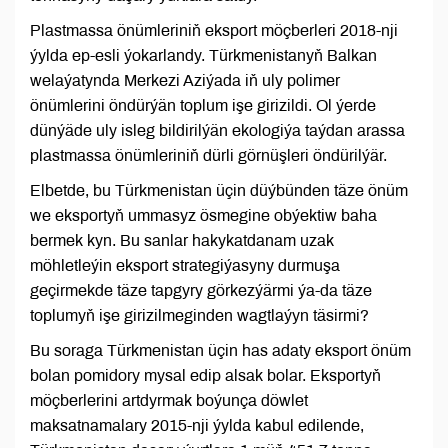
Plastmassa önümleriniň eksport möçberleri 2018-nji
ýylda ep-esli ýokarlandy. Türkmenistanyň Balkan
welaýatynda Merkezi Aziýada iň uly polimer
önümlerini öndürýän toplum işe girizildi. Ol ýerde
dünýäde uly isleg bildirilýän ekologiýa taýdan arassa
plastmassa önümleriniň dürli görnüşleri öndürilýär.
Elbetde, bu Türkmenistan üçin düýbünden täze önüm
we eksportyň ummasyz ösmegine obýektiw baha
bermek kyn. Bu sanlar hakykatdanam uzak
möhletleýin eksport strategiýasyny durmuşa
geçirmekde täze tapgyry görkezýärmi ýa-da täze
toplumyň işe girizilmeginden wagtlaýyn täsirmi?
Bu soraga Türkmenistan üçin has adaty eksport önüm
bolan pomidory mysal edip alsak bolar. Eksportyň
möçberlerini artdyrmak boýunça döwlet
maksatnamalary 2015-nji ýylda kabul edilende,