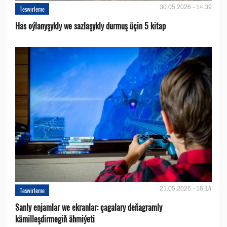
30.05.2026 - 14:39
Teswirleme
Has oýlanyşykly we sazlaşykly durmuş üçin 5 kitap
21.05.2026 - 16:14
Teswirleme
Sanly enjamlar we ekranlar: çagalary deňagramly
kämilleşdirmegiň ähmiýeti