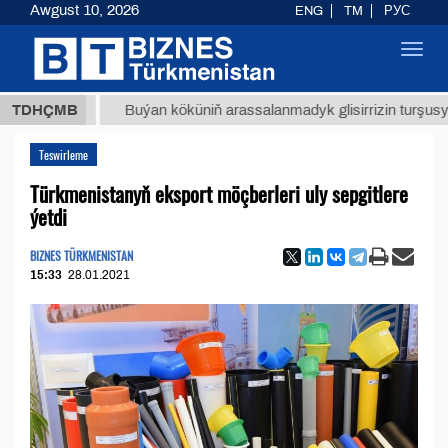
Awgust 10, 2026
ENG
TM
РУС
Toggl
navig
Т
$129
TDHÇMB
Buýan köküniň arassalanmadyk glisirrizin turşusy (t.)
Teswirleme
Türkmenistanyň eksport möçberleri uly sepgitlere
ýetdi
BIZNES TÜRKMENISTAN
15:33
28.01.2021