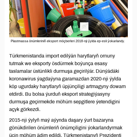
Plastmassa önümleriniň eksport möçberleri 2018-nji ýylda ep-esli ýokarlandy.
Türkmenistanda import edilýän harytlaryň ornuny
tutmak we eksporty ösdürmek boýunça esasy
taslamalar üstünlikli durmuşa geçirilýär. Dünýädäki
koronawirus ýagdaýyna garamazdan 2020-nji ýylda
köp ugurdaky harytlaryň üpjünçiligi artmagyny dowam
etdirdi. Bu bolsa ýurduň eksport strategiýasyny
durmuşa geçirmekde möhüm sepgitlere ýetendigini
açyk görkezdi.
2015-nji ýylyň maý aýynda daşary ýurt bazaryna
gönükdirilen önümleriň önümçiligini ýokarlandyrmak
üçin möhüm ädim edildi. Türkmenistanyň Prezidenti