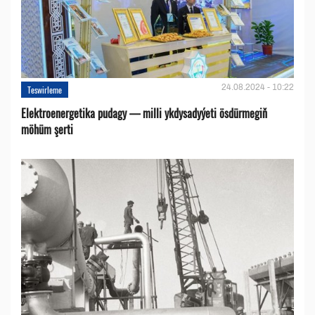
24.08.2024 - 10:22
Teswirleme
Elektroenergetika pudagy — milli ykdysadyýeti ösdürmegiň
möhüm şerti