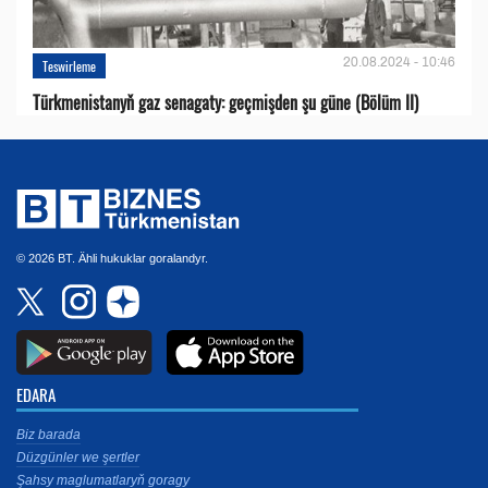
20.08.2024 - 10:46
Teswirleme
Türkmenistanyň gaz senagaty: geçmişden şu güne (Bölüm II)
© 2026 BT. Ähli hukuklar goralandyr.
EDARA
Biz barada
Düzgünler we şertler
Şahsy maglumatlaryň goragy