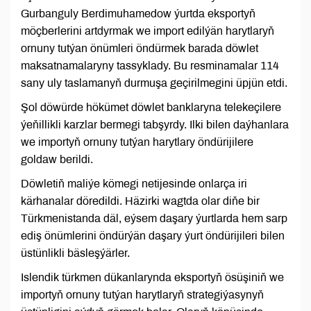
Gurbanguly Berdimuhamedow ýurtda eksportyň
möçberlerini artdyrmak we import edilýän harytlaryň
ornuny tutýan önümleri öndürmek barada döwlet
maksatnamalaryny tassyklady. Bu resminamalar 114
sany uly taslamanyň durmuşa geçirilmegini üpjün etdi.
Şol döwürde hökümet döwlet banklaryna telekeçilere
ýeňillikli karzlar bermegi tabşyrdy. Ilki bilen daýhanlara
we importyň ornuny tutýan harytlary öndürijilere
goldaw berildi.
Döwletiň maliýe kömegi netijesinde onlarça iri
kärhanalar döredildi. Häzirki wagtda olar diňe bir
Türkmenistanda däl, eýsem daşary ýurtlarda hem sarp
ediş önümlerini öndürýän daşary ýurt öndürijileri bilen
üstünlikli bäsleşýärler.
Islendik türkmen dükanlarynda eksportyň ösüşiniň we
importyň ornuny tutýan harytlaryň strategiýasynyň