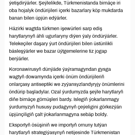
ýetişdirýärler. Şeýlelikde, Türkmenistanda birnäçe iri
oba hojalyk öndürijileri içerki bazarlary köp mukdarda
banan bilen üpjün edýärler.
Häzirki wagtda türkmen işewürleri sarp ediş
harytlarynyň ähli ugurlaryny diýen ýaly öndürýärler.
Telekeçiler daşary ýurt öndürijileri bilen üstünlikli
bäsleşýärler we bazar üýtgemelerine tiz jogap
berýärler.
Koronawirusyň dünýäde ýaýramagyndan gysga
wagtyň dowamynda içerki önüm öndürijileriň
onlarçasy antiseptiki we zyýansyzlandyryjy önümlerini
öndürip başladylar. Ozal ýurdumyzda şeýle harytlaryň
diňe birnäçe görnüşleri bardy. Islegiň ýokarlanmagy
ýurdumyzyň hususy pudagynyň çeýeligini görkezýän
üpjünçiligiň çalt ýokarlanmagyna sebäp boldy.
Eksportyň ösüşiniň we importyň ornuny tutýan
harytlaryň strategiýasynyň netijesinde Türkmenistan