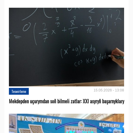
15.05.2026 - 13:08
Teswirleme
Mekdepden uçurymdan soň bilmeli zatlar: XXI asyryň başarnyklary