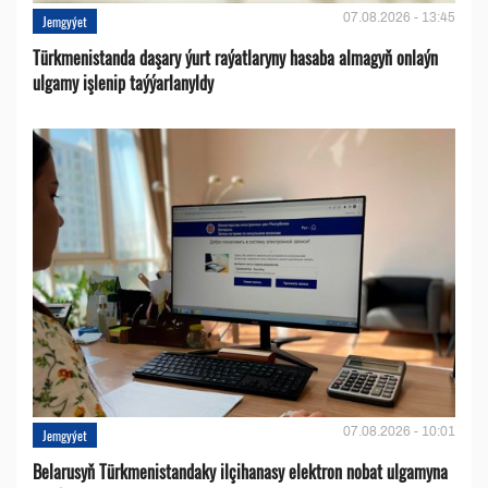
07.08.2026 - 13:45
Jemgyýet
Türkmenistanda daşary ýurt raýatlaryny hasaba almagyň onlaýn
ulgamy işlenip taýýarlanyldy
07.08.2026 - 10:01
Jemgyýet
Belarusyň Türkmenistandaky ilçihanasy elektron nobat ulgamyna