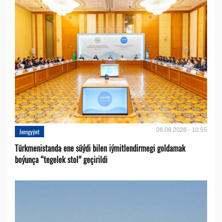
06.08.2026 - 10:55
Jemgyýet
Türkmenistanda ene süýdi bilen iýmitlendirmegi goldamak
boýunça “tegelek stol” geçirildi