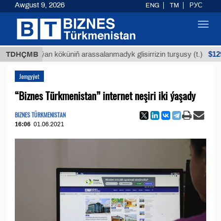
Awgust 9, 2026
ENG
TM
РУС
Toggl
navig
$12935,18
Buýan köküniň arassalanmadyk glisirrizin turşusy (t.)
TDHÇMB
Jemgyýet
“Biznes Türkmenistan” internet neşiri iki ýaşady
BIZNES TÜRKMENISTAN
16:06
01.06.2021