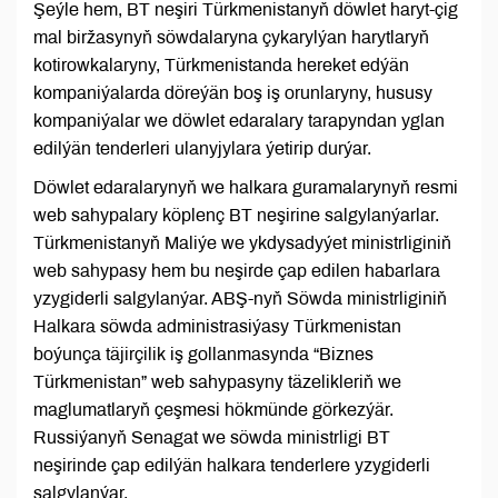
Şeýle hem, BT neşiri Türkmenistanyň döwlet haryt-çig
mal biržasynyň söwdalaryna çykarylýan harytlaryň
kotirowkalaryny, Türkmenistanda hereket edýän
kompaniýalarda döreýän boş iş orunlaryny, hususy
kompaniýalar we döwlet edaralary tarapyndan yglan
edilýän tenderleri ulanyjylara ýetirip durýar.
Döwlet edaralarynyň we halkara guramalarynyň resmi
web sahypalary köplenç BT neşirine salgylanýarlar.
Türkmenistanyň Maliýe we ykdysadyýet ministrliginiň
web sahypasy hem bu neşirde çap edilen habarlara
yzygiderli salgylanýar. ABŞ-nyň Söwda ministrliginiň
Halkara söwda administrasiýasy Türkmenistan
boýunça täjirçilik iş gollanmasynda “Biznes
Türkmenistan” web sahypasyny täzelikleriň we
maglumatlaryň çeşmesi hökmünde görkezýär.
Russiýanyň Senagat we söwda ministrligi BT
neşirinde çap edilýän halkara tenderlere yzygiderli
salgylanýar.