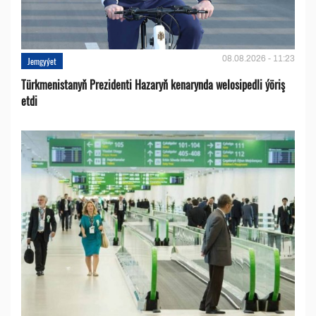
08.08.2026 - 11:23
Jemgyýet
Türkmenistanyň Prezidenti Hazaryň kenarynda welosipedli ýöriş
etdi