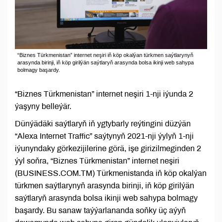
“Biznes Türkmenistan” internet neşiri iň köp okalýan türkmen saýtlarynyň
arasynda birinji, iň köp girilýän saýtlaryň arasynda bolsa ikinji web sahypa
bolmagy başardy.
“Biznes Türkmenistan” internet neşiri 1-nji iýunda 2
ýaşyny belleýär.
Dünýädäki saýtlaryň iň ygtybarly reýtingini düzýän
“Alexa Internet Traffic” saýtynyň 2021-nji ýylyň 1-nji
iýunyndaky görkezijilerine görä, işe girizilmeginden 2
ýyl soňra, “Biznes Türkmenistan” internet neşiri
(BUSINESS.COM.TM) Türkmenistanda iň köp okalýan
türkmen saýtlarynyň arasynda birinji, iň köp girilýän
saýtlaryň arasynda bolsa ikinji web sahypa bolmagy
başardy. Bu sanaw taýýarlananda soňky üç aýyň