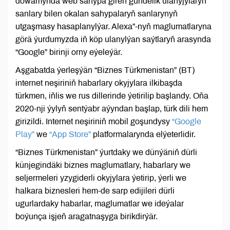
dowamynda web sahypa giren gündelik ulanyjylaryň
sanlary bilen okalan sahypalaryň sanlarynyň
utgaşmasy hasaplanylýar. Alexa”-nyň maglumatlaryna
görä ýurdumyzda iň köp ulanylýan saýtlaryň arasynda
“Google” birinji orny eýeleýär.
Aşgabatda ýerleşýän “Biznes Türkmenistan” (BT)
internet neşiriniň habarlary okyjylara ilkibaşda
türkmen, iňlis we rus dillerinde ýetirilip başlandy. Oňa
2020-nji ýylyň sentýabr aýyndan başlap, türk dili hem
girizildi. Internet neşiriniň mobil goşundysy
“Google
Play”
we
“App Store”
platformalarynda elýeterlidir.
“Biznes Türkmenistan” ýurtdaky we dünýäniň dürli
künjegindäki biznes maglumatlary, habarlary we
seljermeleri yzygiderli okyjylara ýetirip, ýerli we
halkara biznesleri hem-de sarp edijileri dürli
ugurlardaky habarlar, maglumatlar we ideýalar
boýunça işjeň aragatnaşyga birikdirýär.