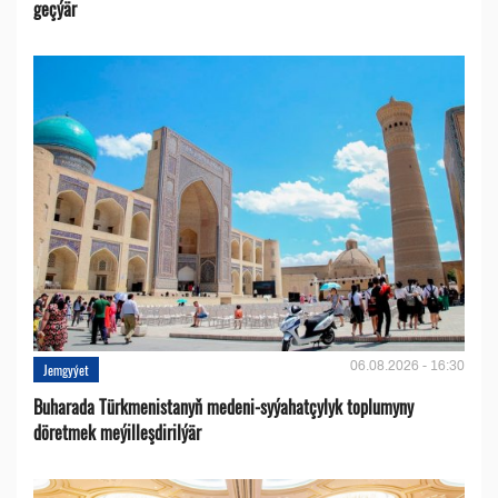
geçýär
06.08.2026 - 16:30
Jemgyýet
Buharada Türkmenistanyň medeni-syýahatçylyk toplumyny
döretmek meýilleşdirilýär