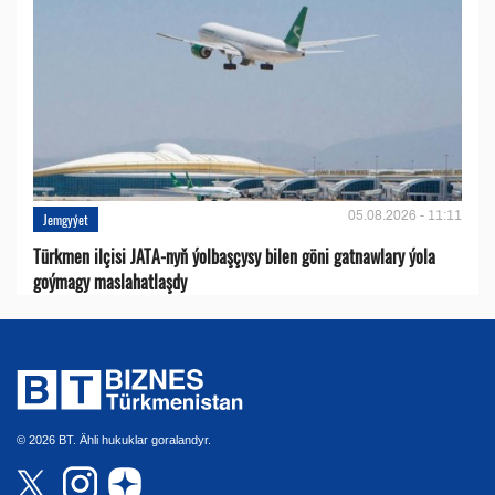
05.08.2026 - 11:11
Jemgyýet
Türkmen ilçisi JATA-nyň ýolbaşçysy bilen göni gatnawlary ýola
goýmagy maslahatlaşdy
© 2026 BT. Ähli hukuklar goralandyr.