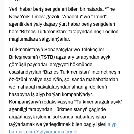
Ýerli habar beriş serişdeleri bilen bir hatarda, “The
New York Times” gazeti, “Anadolu” we “Trend”
agentlikleri ýaly daşary ýurt habar beriş serişdeleri
hem “Biznes Türkmenistan” tarapyndan neşir edilen
maglumatlara salgylanýarlar.
Türkmenistanyň Senagatçylar we Telekeçiler
Birleşmesiniň (TSTB) agzalary tarapyndan açyk
görnüşli paýdarlar jemgyýeti hökmünde
esaslandyrylan “Biznes Türkmenistan” internet neşiri
öz-özüni maliýeleşdirýän, şol sanda mahabatlardan
we mahabat makalalaryndan alnan girdejileriň
hasabyna iş alyp barýan kompaniýadyr.
Kompaniýanyň redaksiýasyna “Türkmenaragatnaşyk”
agentligi tarapyndan Türkmenistanyň çäginde
aragatnaşyk işlerini, şol sanda habarlary işläp
taýýarlamak we ýerleşdirmek bilen bagly işleri
alyp
barmak üçin Ygtyýarnama berildi.